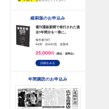
縮刷版のお申込み
週刊通販新聞で発行された過
去1年間分を一冊に。
毎年春刊行
A4判 約440頁 並製本
25,000
円
（税込・送料込）
詳細をみる
年間購読のお申込み