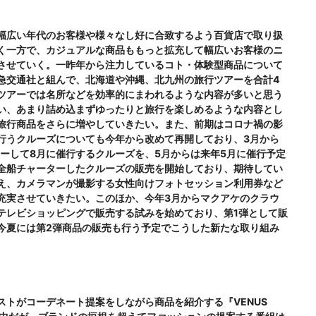
幅広い年代のお客様や様々なし好に合致するよう百貨店で取り扱
く一方で、カジュアルな商品ももっと拡充して幅広いお客様のニ
させていく。一昨年から注力しているコト・体験型商品について
急交通社と組んで、北海道や沖縄、北九州の旅行ツアーを合計4
ツアーでは名所などを効率的にまわれるような内容が多いと思う
い、あまり詰め込まずゆったりと旅行を楽しめるような内容とし
旅行商品をさらに増やしていきたい。また、前期はコロナ禍の影
行うクルーズについても今年から改めて再開しており、3月から
ーして8月に催行するクルーズを、5月からは来年5月に催行予定
全船チャーターしたクルーズの販売を開始しており、期待してい
え、カメラマンが撮影する女性向けフォトセッション利用券など
充実させていきたい。このほか、今年3月からマクアケのクラウ
テレビショッピングで販売する試みを始めており、第1弾として販
今夏には第2弾商品の販売も行う予定でこうした新たな取り組み
ストがコーデネート提案をしながら商品を紹介する『VENUS