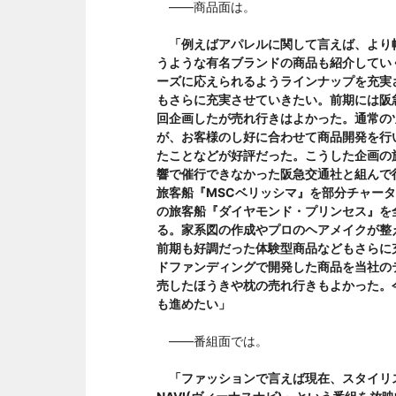
――商品面は。
「例えばアパレルに関して言えば、より
うような有名ブランドの商品も紹介してい
ーズに応えられるようラインナップを充実
もさらに充実させていきたい。前期には阪
回企画したが売れ行きはよかった。通常の
が、お客様のし好に合わせて商品開発を行
たことなどが好評だった。こうした企画の
響で催行できなかった阪急交通社と組んで
旅客船『MSCベリッシマ』を部分チャータ
の旅客船『ダイヤモンド・プリンセス』を
る。家系図の作成やプロのヘアメイクが整
前期も好調だった体験型商品などもさらに
ドファンディングで開発した商品を当社の
売したほうきや枕の売れ行きもよかった。
も進めたい」
――番組面では。
「ファッションで言えば現在、スタイリ