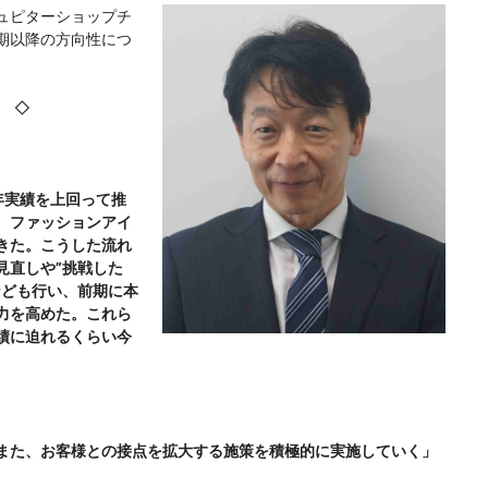
ュピターショップチ
期以降の方向性につ
◇
前年実績を上回って推
、ファッションアイ
きた。こうした流れ
見直しや”挑戦した
なども行い、前期に本
力を高めた。これら
績に迫れるくらい今
また、お客様との接点を拡大する施策を積極的に実施していく」