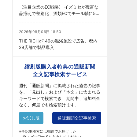
〈注目企業のEC戦略〉 イズミセが豊富な
品揃えで差別化、酒類ECでモール軸に50
店展開
2026年08月06日 18:50
THE RICHが149の温浴施設で広告、都内
29店舗で製品導入
縮刷版購入者特典の通販新聞
全文記事検索サービス
週刊「通販新聞」に掲載された過去の記事
を、「見出し」および「本文」に含まれる
キーワードで検索でき、期間中、追加料金
なく、何度でも検索頂けます。
お試し版
通販新聞全記事検索
※全記事検索には郵送でお届けした
ID・パスワード
を入力してください。