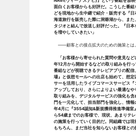
NAVI(ヴィーナスナビ)』という番組を
面白くお客様からも好評だ。こうした番組
どを現地から生中継で紹介・販売する『日
海道旅行を販売した際に洞爺湖から、また
タジオと結んで放送し好評だった。『日本
を増やしていきたい」
――顧客との接点拡大のための施策とは
「お客様から寄せられた質問や意見などに回
年12月から開始するなどの取り組みを行
番組などが視聴できるテレビアプリの配信
場』と仮想モールへの出店も始めて、想定
サーを活用したライブコマースサービス『
アップしており、さらによりよい最適なや
取り組みを、デジタルサービスの強化も含
門を一元化して、担当部門を強化し、情報
年4月に『3554認知&新規獲得推進準備
ら54歳までのお客様で、現状、あまりテ
の施策を行っていく目的だ。同組織では現
もちろん、まだ当社を知らないお客様との