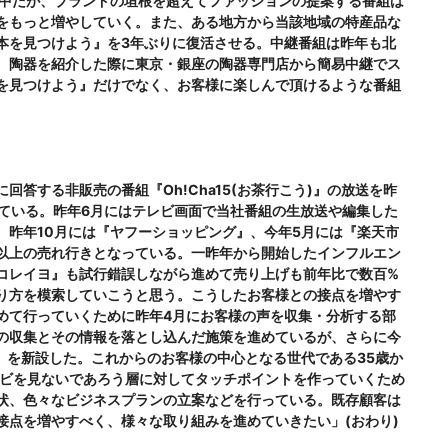
放映中だが、ブランドの垣根を超えてファッションの提案する番組は
をもっと増やしていく。また、ある地方から当該地域の特産品な
本を見つけよう』を3年ぶりに復活させる。中継番組は昨年も北
、陶器を紹介した際に東京・銀座の陶器専門店から簡易中継でス
を見つけよう』だけでなく、お客様に楽しんで頂けるような番組
。
答する非販売の番組『Oh!Cha15(お茶行こう)』の放送を昨
っている。昨年6月にはテレビ画面で当社番組の生放送や編集した
、昨年10月には『ヤフーショッピング』、今年5月には『楽天市
以上の売れ行きとなっている。一昨年から開始したインフルエン
コレイヨ』も試行錯誤しながら進めて売り上げも前年比で数百%
り方を模索していこうと思う。こうしたお客様との接点を増やす
めて行っていくために昨年4月にお客様の声を収集・分析する部
の収集とその情報を落とし込んだ施策を進めているが、さらに今
室』を新設した。これからのお客様の中心となる世代である35歳か
レビを見ないであろう層に対してタッチポイントを作っていくため
状、色々なビジネスプランの立案などを行っている。既存顧客は
接点を増やすべく、様々な取り組みを進めていきたい」(おわり)