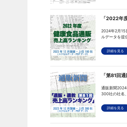
「2022
2024年2月
ルデータを提
ども掲載した
詳細を見る
「第81回通
通販新聞20
300社の社
タです。
詳細を見る