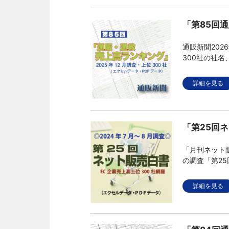
「第85回
通販新聞202
300社の社
タです。
詳細を見る
「第25回ネ
「月刊ネット販
の調査「第2
取扱商品など
詳細を見る