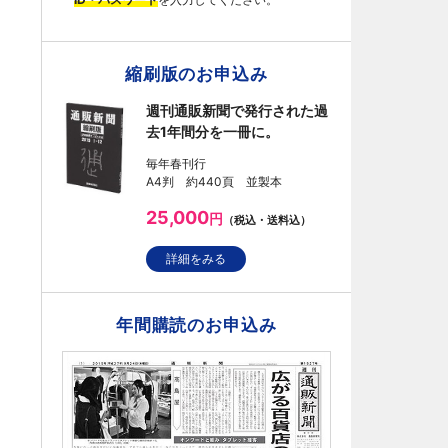
縮刷版のお申込み
週刊通販新聞で発行された過
去1年間分を一冊に。
毎年春刊行
A4判 約440頁 並製本
25,000
円
（税込・送料込）
詳細をみる
年間購読のお申込み