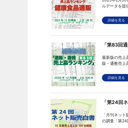
ルデータを提
ども掲載した
詳細を見る
「第83回
最新版の売上高
販・通教売上
したエクセル
詳細を見る
「第24回ネ
「月刊ネット販
の調査「第2
取扱商品など