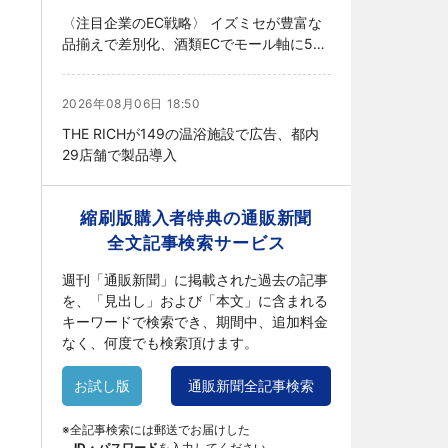
〈注目企業のEC戦略〉 イズミセが豊富な
品揃えで差別化、酒類ECでモール軸に50
店展開
2026年08月06日 18:50
THE RICHが149の温浴施設で広告、都内
29店舗で製品導入
縮刷版購入者特典の通販新聞
全文記事検索サービス
週刊「通販新聞」に掲載された過去の記事
を、「見出し」および「本文」に含まれる
キーワードで検索でき、期間中、追加料金
なく、何度でも検索頂けます。
お試し版
通販新聞全記事検索
※全記事検索には郵送でお届けした
ID・パスワード
を入力してください。