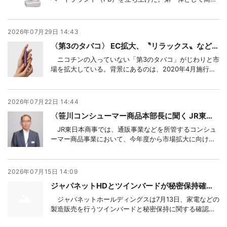
洗浄機を7月29日から販売を始めた。今後、寝具などの
家電以外の商品についてもPBとして展開していく考え。
国内展開のほか、海外でも販売も視野に入れる。
2026年07月29日 14:43
〈第3のタバコ〉 EC拡大、〝リラックス〟など用途広がる
ニコチンの入っていない「第3のタバコ」がじわりと市
場を拡大している。背景にあるのは、2020年4月施行の
改正健康増進法で原則屋内禁煙となり、受動喫煙や健康
に対する意識が向上してきたがことがある。規制対象の
「紙巻きタバコ」に加え、厚生労働省は、昨年末から
2026年07月22日 14:44
「加熱式タバコ」も同様の対策強化が必要と議論を
〈笹川コンシューマー商品本部長に聞く JR東日本商事の市場拡大戦略〉 ファンと交流機会拡大、顧客起点の商品開発が鍵に
JR東日本商事では、通販事業などを所管するコンシュ
ーマー商品事業において、今年度から市場拡大に向けた
積極路線に舵を切っている。同社はECに関してJR東日本
グループの仮想モール「JRE MALL」に複数店舗を出店
しており、中でも「鉄道グッズ」と「地産品」の2軸で商
2026年07月15日 14:09
品を展開。更なる成長に向けては、「顧
ジャパネットHDとツインバードが秘密保持確認書取り交わし、「誠実かつ建設的な検討進める」
ジャパネットホールディングスは7月13日、家電などの
製造販売を行うツインバードと秘密保持に関する確認書
を取り交わしたと発表した。同社は買収に向けた協議再