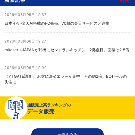
NEWS
2026年08月06日 19:37
日本HPが楽天AI搭載のPC発売、70超の楽天サービスと連携
2026年08月06日 19:27
mitaseru JAPANが船橋にセントラルキッチン 2拠点目、面積は2.5倍
2026年08月06日 19:09
〈YTGATE調査〉 お盆に決済エラーが集中 月の約2倍、ECセールの
失注に
2026年08月06日 19:01
通販売上高ランキングの
〈注目企業のEC戦略〉 イズミセが豊富な品揃えで差別化、酒類ECでモ
データ販売
ール軸に50店展開
2026年08月06日 18:50
一覧をみる