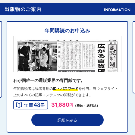
2024年10月31日 14:02
4
出版物のご案内
元ディノスの石川森生氏、ECのプロフェッショナルらの
INFORMATION
共助型ネットワーク組織立ち上げ
年間購読のお申込み
2024年10月31日 14:10
5
消費者庁、美容液通販に特定商取引法違反で9カ月の業務
停止命令
2024年10月31日 14:32
6
エディオン、Z世代向け家電強化 「ビジュ」で若年層取
り込み
わが国唯一の通販業界の専門紙です。
年間購読者は読者専用の
ID・パスワード
を付与。当ウェブサイト
上のすべての記事コンテンツの閲覧ができます。
2024年10月31日 13:40
7
31,680
円
（税込・送料込）
QVCジャパンがゾゾと”コーデ対決”、”千葉愛”テーマにフ
ァッションイベント開催
詳細をみる
2024年10月31日 13:19
8