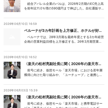
総合アパレル企業のパルは、2026年2月期のEC売上高
を前年比11.0％増の590億円まで伸ばした。自社通販サイ
ト「パルクローゼット」は社員インフルエンサーの活躍
もあって好調を維持。衣料品のEC化率は40.8％とアパレ
ル業界では高水準だ。「SNSやデータ活用も不可欠だ
2026年06月10日 16:59
が、結局は商品力が大事」と語る
ベルーナが3カ年計画を上方修正、ホテルが好調 フレンドリーは事業撤退
ベルーナでは、28年3月期を最終年度とする3カ年経営
企画の営業利益目標を上方修正する。26年3月期営業利
益は164億8000万円となり、当初目標としていた、28年
3月期における営業利益165億円を上回った。27年3月期
は売上高2210億円（当初計画は2296億円）、営業利益
2026年06月10日 16:52
175億円（同150億円
〈楽天の松村亮副社長に聞く2026年の楽天市場 ③〉 「ユーチューブ連携、反響大」、若年層意識した施策続々
前号に続き、仮想モール「楽天市場」における若年層
獲得に向けた取り組みや、「ユーチューブ」と連携した
成果などについて、楽天グループの松村亮副社長執行役
員コマース＆マーケティングカンパニープレジデントに
聞いた。
2026年06月03日 15:39
〈楽天の松村亮副社長に聞く2026年の楽天市場②〉 「感謝祭、第3の柱に」、「Link」からの誘導に成果
前号に続き、仮想モール「楽天市場」と携帯電話サー
ビス「楽天モバイル」とのシナジーや、ソーシャルギフ