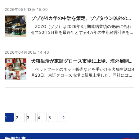
り扱いを強化することで、顧客層の拡大を図っていく考
え。ショップリストが描く今後のモール事業の方向性に
2026年05月13日 15:00
ついて、キム・ヤンス社長に聞いた。
ゾゾが4カ年の中計を策定、ゾゾタウン以外の開拓強化
ZOZO（ゾゾ）は2026年3月期連結業績の発表に合わ
せて30年3月期を最終年とする4カ年の中期経営計画を策
定した。骨子は、主力のゾゾタウン事業をさらに強くし
ながら、ファッション周辺領域への進出を加速し、新規
事業が生み出す利益を含めた30年3月期のチャレンジ目
2026年04月30日 14:40
標として調整後EBITAを26年3月期
犬猫生活が東証グロース市場に上場、海外展開やM＆Aなど強化
ペットフードのネット販売などを手がける犬猫生活は4
月23日、東証グロース市場に新規上場した。同社には、
ゾゾ創業者の前澤友作氏が立ち上げた前澤ファンドが出
資していることもあって注目を集めたが、初値は公開価
格の2990円を17.1％上回る3500円で、投資家から一定の
評価を得て新たなスタートを切った。
1
2
3
4
5
新着記事