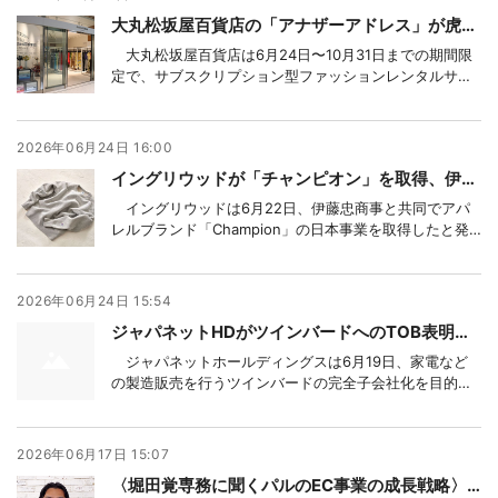
大丸松坂屋百貨店の「アナザーアドレス」が虎ノ門ヒルズに期間限定店、時短と印象管理で顧客開拓
大丸松坂屋百貨店は6月24日〜10月31日までの期間限
定で、サブスクリプション型ファッションレンタルサー
ビス「アナザーアドレス」の期間限定ストアを虎ノ門ヒ
ルズグラスロックの地下1階ギャラリーに出店している。
コレド日本橋のポップアップで得た顧客ニーズに即し
2026年06月24日 16:00
て、「時短」「印象コントロール」を切り口に、
イングリウッドが「チャンピオン」を取得、伊藤忠と日本事業を推進
イングリウッドは6月22日、伊藤忠商事と共同でアパ
レルブランド「Champion」の日本事業を取得したと発
表した。Champion Japan（チャンピオン ジャパン）
に商号変更し、イングリウッド社長の黒川隆介氏が社長
に就いた。
2026年06月24日 15:54
ジャパネットHDがツインバードへのTOB表明、製販垂直統合モデル確立へ 「賛同せず」なら撤回
ジャパネットホールディングスは6月19日、家電など
の製造販売を行うツインバードの完全子会社化を目的に
同社株式の公開買付け（TOB）を行う意向があると発表
した。2月から両社間で協議を行ってきたが、ジャパネッ
ト側の完全子会社化の提案に対し、ツインバード側は
2026年06月17日 15:07
「応じられない」と回答。その後、再協議を打診し
〈堀田覚専務に聞くパルのEC事業の成長戦略〉 マーケットインのMDが奏功、「スリコ」のEC在庫も統合