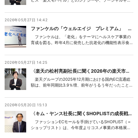
トなど新機能の効果について、楽天グループの松村亮副
社長執行役員コマース＆マーケティングカンパニープレ
ジデントに聞いた。
2026年05月27日 14:42
ファンケルの「ウェルエイジ プレミアム」 老化研究の投資強化、国内売上100億円目指す
ファンケルは、「老化」をテーマにヘルスケア事業の
育成を図る。昨年4月に発売した抗老化の機能性表示食品
は、好調に推移する。老化研究を研究の重点領域に位置
づけ、継続的に投資を強化。2035年に製品単体で国内売
上高100億円の事業に育てる。
2026年05月27日 14:25
〈楽天の松村亮副社長に聞く2026年の楽天市場 ① 〉 「AI検索時代に対応」、アプリ内AIが流通額増に貢献
楽天グループの2025年12月期における国内EC流通総
額は、前年同期比3.9％増、前年がうるう年だったことの
影響を考慮すると実質4.2％増の6.3兆円に達した。仮想
モール「楽天市場」においては昨年12月、エージェント
型AIツール「Rakuten AI」を、楽天市場アプリに搭載し
2026年05月20日 15:13
たほか、店舗管理シス
〈キム・ヤンス社長に聞くSHOPLISTの成長戦略〉 コスメ事業を本格始動、韓国有力ブランドを続々開拓
ファッションECモールを手掛けているSHOPLIST（＝
ショップリスト）は、今年度よりコスメ事業の本格展開
を開始した。中でも若年層に人気の高い韓国コスメの取