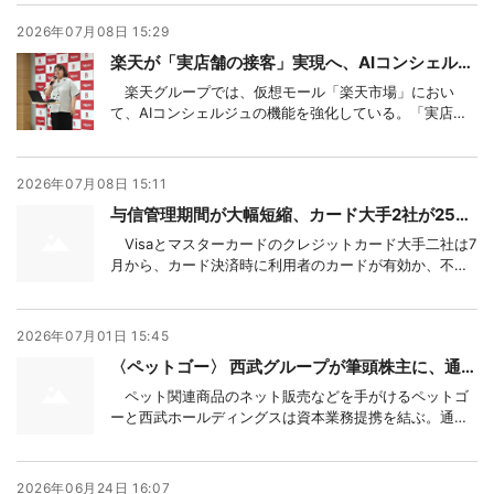
開のためにツインバードに対して6月19日付で同社の子
会社化を目的とした株式の公開買付け（TOB）を行う意
2026年07月08日 15:29
向があることを公表していた。当該公表後に両
楽天が「実店舗の接客」実現へ、AIコンシェルジュ 店舗の知見取り入れ
楽天グループでは、仮想モール「楽天市場」におい
て、AIコンシェルジュの機能を強化している。「実店舗
での店員による接客体験をオンラインで提供すること」
をコンセプトとして設計しており、ユーザーが商品を購
入するまでの時間は、モール内検索と比較して約41％短
2026年07月08日 15:11
縮しているほか、平均注文額は約17％向上している
与信管理期間が大幅短縮、カード大手2社が25日に 予約販売などに影響も
Visaとマスターカードのクレジットカード大手二社は7
月から、カード決済時に利用者のカードが有効か、不正
利用ではないかを確認して決済額の利用枠を一時的に確
保する「オーソリゼーション（オーソリ）」の有効期限
をこれまでの最長90日から25日に短縮することをアナウ
2026年07月01日 15:45
ンスしている。
〈ペットゴー〉 西武グループが筆頭株主に、通販と施設送客できるアプリなどで連携
ペット関連商品のネット販売などを手がけるペットゴ
ーと西武ホールディングスは資本業務提携を結ぶ。通販
とペット向け施設を連携させたペットの飼い主向けに展
開するアプリの開発や運営、訴求などで協業を進める。
2026年06月24日 16:07