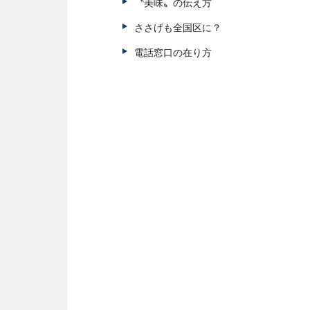
〝美味〟の伝え方
ささげも全国区に？
電話窓口の在り方