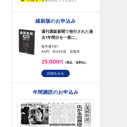
縮刷版のお申込み
週刊通販新聞で発行された過
去1年間分を一冊に。
毎年春刊行
A4判 約440頁 並製本
25,000
円
（税込・送料込）
詳細をみる
年間購読のお申込み