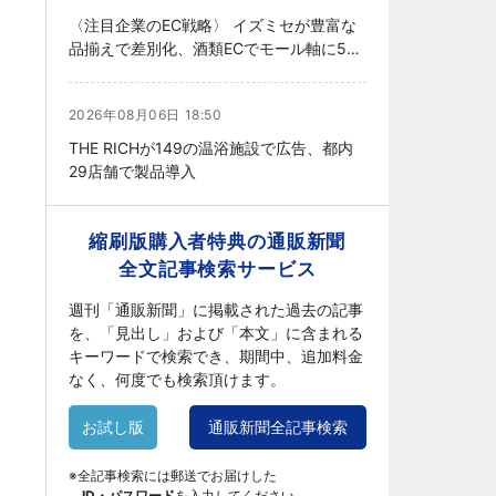
〈注目企業のEC戦略〉 イズミセが豊富な
品揃えで差別化、酒類ECでモール軸に50
店展開
2026年08月06日 18:50
THE RICHが149の温浴施設で広告、都内
29店舗で製品導入
縮刷版購入者特典の通販新聞
全文記事検索サービス
週刊「通販新聞」に掲載された過去の記事
を、「見出し」および「本文」に含まれる
キーワードで検索でき、期間中、追加料金
なく、何度でも検索頂けます。
お試し版
通販新聞全記事検索
※全記事検索には郵送でお届けした
ID・パスワード
を入力してください。