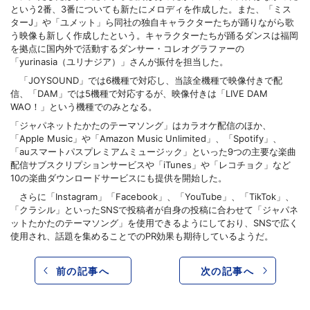
という2番、3番についても新たにメロディを作成した。また、「ミス
ターJ」や「ユメット」ら同社の独自キャラクターたちが踊りながら歌
う映像も新しく作成したという。キャラクターたちが踊るダンスは福岡
を拠点に国内外で活動するダンサー・コレオグラファーの
「yurinasia（ユリナジア）」さんが振付を担当した。
「JOYSOUND」では6機種で対応し、当該全機種で映像付きで配
信、「DAM」では5機種で対応するが、映像付きは「LIVE DAM
WAO！」という機種でのみとなる。
「ジャパネットたかたのテーマソング」はカラオケ配信のほか、
「Apple Music」や「Amazon Music Unlimited」、「Spotify」、
「auスマートパスプレミアムミュージック」といった9つの主要な楽曲
配信サブスクリプションサービスや「iTunes」や「レコチョク」など
10の楽曲ダウンロードサービスにも提供を開始した。
さらに「Instagram」「Facebook」、「YouTube」、「TikTok」、
「クラシル」といったSNSで投稿者が自身の投稿に合わせて「ジャパネ
ットたかたのテーマソング」を使用できるようにしており、SNSで広く
使用され、話題を集めることでのPR効果も期待しているようだ。
前の記事へ
次の記事へ