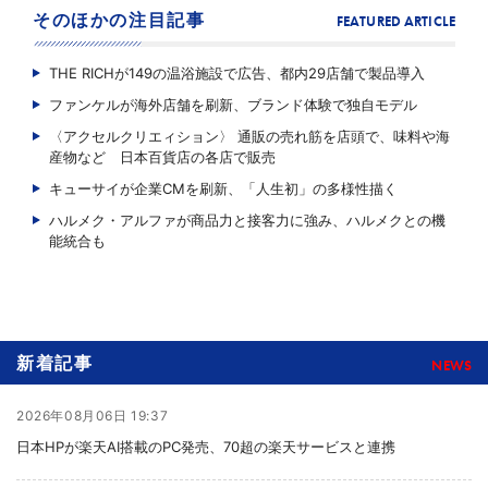
そのほかの注目記事
FEATURED ARTICLE
THE RICHが149の温浴施設で広告、都内29店舗で製品導入
ファンケルが海外店舗を刷新、ブランド体験で独自モデル
〈アクセルクリエィション〉 通販の売れ筋を店頭で、味料や海
産物など 日本百貨店の各店で販売
キューサイが企業CMを刷新、「人生初」の多様性描く
ハルメク・アルファが商品力と接客力に強み、ハルメクとの機
能統合も
新着記事
NEWS
2026年08月06日 19:37
日本HPが楽天AI搭載のPC発売、70超の楽天サービスと連携