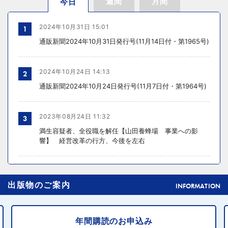
週間
月間
今日
2024年10月31日 15:01
1
通販新聞2024年10月31日発行号(11月14日付・第1965号)
2024年10月24日 14:13
2
通販新聞2024年10月24日発行号(11月7日付・第1964号)
2023年08月24日 11:32
3
満生容疑者、全役職を解任【山田養蜂場 事業への影
響】 経営改革の行方、今後を左右
2024年10月31日 14:02
4
出版物のご案内
元ディノスの石川森生氏、ECのプロフェッショナルらの
INFORMATION
共助型ネットワーク組織立ち上げ
年間購読のお申込み
2024年10月31日 14:10
5