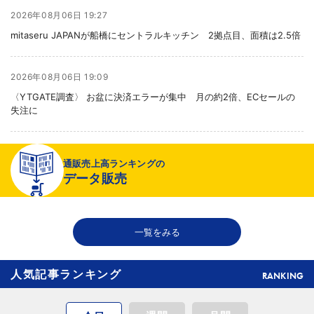
2026年08月06日 19:27
mitaseru JAPANが船橋にセントラルキッチン 2拠点目、面積は2.5倍
2026年08月06日 19:09
〈YTGATE調査〉 お盆に決済エラーが集中 月の約2倍、ECセールの
失注に
2026年08月06日 19:01
通販売上高ランキングの
〈注目企業のEC戦略〉 イズミセが豊富な品揃えで差別化、酒類ECでモ
データ販売
ール軸に50店展開
2026年08月06日 18:50
一覧をみる
THE RICHが149の温浴施設で広告、都内29店舗で製品導入
人気記事ランキング
RANKING