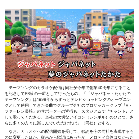
テーマソングのカラオケ配信は同社が今年で創業40周年になること
を記念してPR策の一環として行ったもの。「『ジャパネットたかたの
テーマソング』は1998年からずっとテレビショッピングのオープニン
グとして使用してきた楽曲でグループ会社のプロサッカークラブ『V・
ファーレン長崎』のサポーターの皆様も、スタジアムで〝チャント〟と
して歌ってくださる、当社の大切なアイコン（シンボル）のひとつ。さ
らに多くの方々に楽しんでいただければ」（同社）とする。
なお、カラオケへの配信開始を受けて、歌詞を今の同社を表現するも
のに変更したほか、従来から歌詞はあったが、メロディ自体はなかった