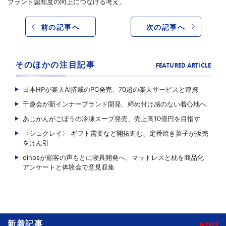
ブランド認知度の向上につなげる考え。
前の記事へ
次の記事へ
そのほかの注目記事
FEATURED ARTICLE
日本HPが楽天AI搭載のPC発売、70超の楽天サービスと連携
千趣会が新インナーブランド開発、締め付け感のない着心地へ
あじかんがごぼうの冷凍スープ発売、売上高10億円を目指す
〈シュクレイ〉 ギフト需要など開拓進む、定番焼き菓子が販売
をけん引
dinosが顧客の声もとに寝具開発へ、マットレスと枕を商品化
アンケートと体験会で意見収集
新着記事
NEWS