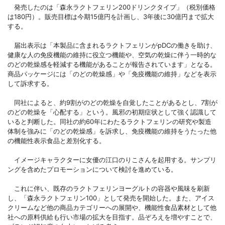
発売したのは「森永ラクトフェリン200ドリンクタイプ」（税別価格
は180円）。販売目標は今期15億円を計画し、3年後に30億円まで拡大
する。
届出表示は「本製品に含まれるラクトフェリンがpDCの働きを助け、
健康な人の免疫機能の維持に役立つ機能や、空気の乾燥に伴う一時的な
のどの乾燥感を軽減する機能があることが報告されています」となる。
商品パッケージには「のどの乾燥感」や「免疫機能の維持」などを表示
して訴求する。
同社によると、約9割がのどの乾燥を自覚したことがあるとし、7割が
のどの乾燥を「心配する」という。風邪の初期症状として強く認識して
いると判断した。同社の約60年にわたるラクトフェリンの研究や製造
体制を強みに「のどの乾燥感」を訴求し、免疫機能の維持をうたった他
の機能性表示食品と差別化する。
イメージキャラクターに女優の江口のりこさんを起用する。サンプリ
ングを含めたプロモーションについて検討を進めている。
これに伴い、既存のラクトフェリンヨーグルトの容器や風味を刷新
し、「森永ラクトフェリン100」として発売を開始した。また、アイス
クリームなど他の商品カテゴリーへの展開や、機能性食品素材として他
社への原料供給も行い市場の拡大を目指す。品ぞろえを増やすことで、