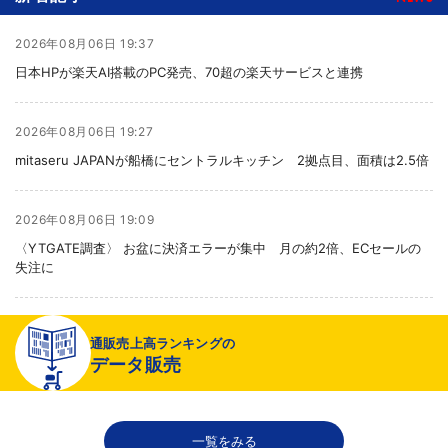
2026年08月06日 19:37
日本HPが楽天AI搭載のPC発売、70超の楽天サービスと連携
2026年08月06日 19:27
mitaseru JAPANが船橋にセントラルキッチン 2拠点目、面積は2.5倍
2026年08月06日 19:09
〈YTGATE調査〉 お盆に決済エラーが集中 月の約2倍、ECセールの
失注に
2026年08月06日 19:01
通販売上高ランキングの
〈注目企業のEC戦略〉 イズミセが豊富な品揃えで差別化、酒類ECでモ
データ販売
ール軸に50店展開
2026年08月06日 18:50
一覧をみる