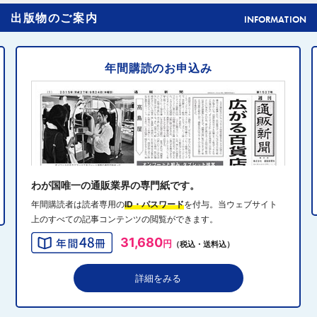
4
出版物のご案内
元ディノスの石川森生氏、ECのプロフェッショナルらの
INFORMATION
共助型ネットワーク組織立ち上げ
年間購読のお申込み
2024年10月31日 14:10
5
消費者庁、美容液通販に特定商取引法違反で9カ月の業務
停止命令
2024年10月31日 14:32
6
エディオン、Z世代向け家電強化 「ビジュ」で若年層取
り込み
わが国唯一の通販業界の専門紙です。
年間購読者は読者専用の
ID・パスワード
を付与。当ウェブサイト
上のすべての記事コンテンツの閲覧ができます。
2024年10月31日 13:40
7
31,680
円
（税込・送料込）
QVCジャパンがゾゾと”コーデ対決”、”千葉愛”テーマにフ
ァッションイベント開催
詳細をみる
2024年10月31日 13:19
8