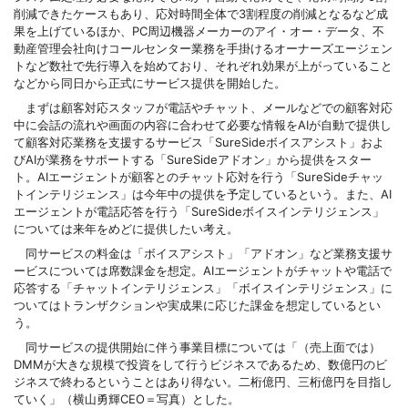
削減できたケースもあり、応対時間全体で3割程度の削減となるなど成
果を上げているほか、PC周辺機器メーカーのアイ・オー・データ、不
動産管理会社向けコールセンター業務を手掛けるオーナーズエージェン
トなど数社で先行導入を始めており、それぞれ効果が上がっていること
などから同日から正式にサービス提供を開始した。
まずは顧客対応スタッフが電話やチャット、メールなどでの顧客対応
中に会話の流れや画面の内容に合わせて必要な情報をAIが自動で提供し
て顧客対応業務を支援するサービス「SureSideボイスアシスト」およ
びAIが業務をサポートする「SureSideアドオン」から提供をスター
ト。AIエージェントが顧客とのチャット応対を行う「SureSideチャッ
トインテリジェンス」は今年中の提供を予定しているという。また、AI
エージェントが電話応答を行う「SureSideボイスインテリジェンス」
については来年をめどに提供したい考え。
同サービスの料金は「ボイスアシスト」「アドオン」など業務支援サ
ービスについては席数課金を想定。AIエージェントがチャットや電話で
応答する「チャットインテリジェンス」「ボイスインテリジェンス」に
ついてはトランザクションや実成果に応じた課金を想定しているとい
う。
同サービスの提供開始に伴う事業目標については「（売上面では）
DMMが大きな規模で投資をして行うビジネスであるため、数億円のビ
ジネスで終わるということはあり得ない。二桁億円、三桁億円を目指し
ていく」（横山勇輝CEO＝写真）とした。