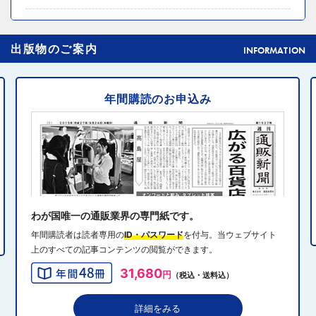
2024年10月31日 14:02
4
出版物のご案内
元ディノスの石川森生氏、ECのプロフェッショナルらの
INFORMATION
共助型ネットワーク組織立ち上げ
年間購読のお申込み
2024年10月31日 14:10
5
消費者庁、美容液通販に特定商取引法違反で9カ月の業務
停止命令
2024年10月31日 14:32
6
エディオン、Z世代向け家電強化 「ビジュ」で若年層取
り込み
わが国唯一の通販業界の専門紙です。
年間購読者は読者専用の
ID・パスワード
を付与。当ウェブサイト
上のすべての記事コンテンツの閲覧ができます。
2024年10月31日 13:40
7
31,680
円
（税込・送料込）
QVCジャパンがゾゾと”コーデ対決”、”千葉愛”テーマにフ
ァッションイベント開催
詳細をみる