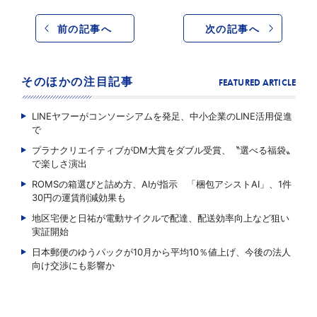
前の記事へ
次の記事へ
そのほかの注目記事
FEATURED ARTICLE
LINEヤフーがコンソーシアムを発足、中小企業のLINE活用促進
で
プラナクリエイティブがDM大賞をダブル受賞、〝選べる福袋〟
で楽しさ演出
ROMSの箱選びと詰め方、AIが指示 「梱包アシストAI」、1件
30円の運賃削減効果も
地区宅便と日祐が電動サイクルで配達、配送効率向上など狙い
実証開始
日本郵便のゆうパックが10月から平均10％値上げ、今後の法人
向け交渉にも影響か