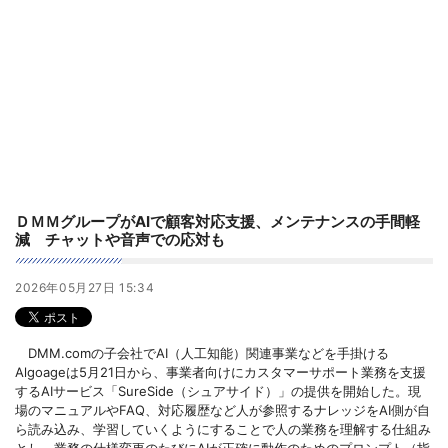
ＤＭＭグループがAIで顧客対応支援、メンテナンスの手間軽
減 チャットや音声での応対も
2026年05月27日 15:34
DMM.comの子会社でAI（人工知能）関連事業などを手掛ける
Algoageは5月21日から、事業者向けにカスタマーサポート業務を支援
するAIサービス「SureSide（シュアサイド）」の提供を開始した。現
場のマニュアルやFAQ、対応履歴など人が参照するナレッジをAI側が自
ら読み込み、学習していくようにすることで人の業務を理解する仕組み
とし、業務の仕様変更のたびにAIが正確に動作のためのプロンプト（指