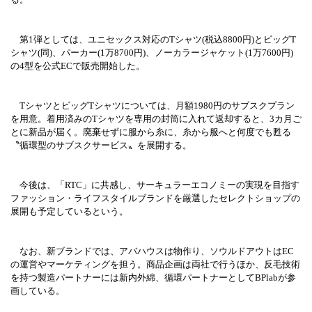
第1弾としては、ユニセックス対応のTシャツ(税込8800円)とビッグT
シャツ(同)、パーカー(1万8700円)、ノーカラージャケット(1万7600円)
の4型を公式ECで販売開始した。
TシャツとビッグTシャツについては、月額1980円のサブスクプラン
を用意。着用済みのTシャツを専用の封筒に入れて返却すると、3カ月ご
とに新品が届く。廃棄せずに服から糸に、糸から服へと何度でも甦る
〝循環型のサブスクサービス〟を展開する。
今後は、「RTC」に共感し、サーキュラーエコノミーの実現を目指す
ファッション・ライフスタイルブランドを厳選したセレクトショップの
展開も予定しているという。
なお、新ブランドでは、アバハウスは物作り、ソウルドアウトはEC
の運営やマーケティングを担う。商品企画は両社で行うほか、反毛技術
を持つ製造パートナーには新内外綿、循環パートナーとしてBPlabが参
画している。