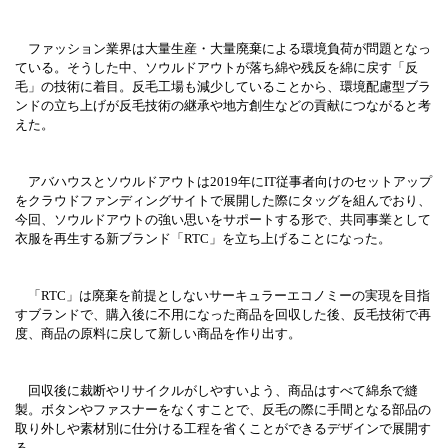
ファッション業界は大量生産・大量廃棄による環境負荷が問題となっ
ている。そうした中、ソウルドアウトが落ち綿や残反を綿に戻す「反
毛」の技術に着目。反毛工場も減少していることから、環境配慮型ブラ
ンドの立ち上げが反毛技術の継承や地方創生などの貢献につながると考
えた。
アバハウスとソウルドアウトは2019年にIT従事者向けのセットアップ
をクラウドファンディングサイトで展開した際にタッグを組んでおり、
今回、ソウルドアウトの強い思いをサポートする形で、共同事業として
衣服を再生する新ブランド「RTC」を立ち上げることになった。
「RTC」は廃棄を前提としないサーキュラーエコノミーの実現を目指
すブランドで、購入後に不用になった商品を回収した後、反毛技術で再
度、商品の原料に戻して新しい商品を作り出す。
回収後に裁断やリサイクルがしやすいよう、商品はすべて綿糸で縫
製。ボタンやファスナーをなくすことで、反毛の際に手間となる部品の
取り外しや素材別に仕分ける工程を省くことができるデザインで展開す
る。