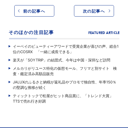
前の記事へ
次の記事へ
そのほかの注目記事
FEATURED ARTICLE
イーベイのビューティーアワードで受賞企業が喜びの声、総合1
位のCOSRX 「一緒に成長できる」
楽天が「SOYTRIP」の結団式、今年は中国・深圳など訪問
メルカリがリユース特化の仮想モール、フリマと別サイト 検
査・鑑定済み高額品販売
JALUXのふるさと納税が返礼品やプロモで独自性、年率150％
の堅調な推移が続く
ティックトックで松屋がヒット商品賞に、「トレンド大賞」
TTSで売れ行き好調