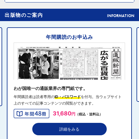
2024年10月31日 14:02
4
出版物のご案内
元ディノスの石川森生氏、ECのプロフェッショナルらの
INFORMATION
共助型ネットワーク組織立ち上げ
年間購読のお申込み
2024年10月31日 14:10
5
消費者庁、美容液通販に特定商取引法違反で9カ月の業務
停止命令
2024年10月31日 14:32
6
エディオン、Z世代向け家電強化 「ビジュ」で若年層取
り込み
わが国唯一の通販業界の専門紙です。
年間購読者は読者専用の
ID・パスワード
を付与。当ウェブサイト
上のすべての記事コンテンツの閲覧ができます。
2024年10月31日 13:40
7
31,680
円
（税込・送料込）
QVCジャパンがゾゾと”コーデ対決”、”千葉愛”テーマにフ
ァッションイベント開催
詳細をみる