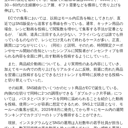
30～60代の主婦層やシニア層、ギフト需要などを獲得して売り上げを
伸ばしている。
ECでの集客においては、以前はモール内広告を軸としてきたが、直
近ではSNS販促から送客する導線を作っている。通常、キッチン用品の
場合、レシピ動画を投稿して閲覧数を増やして集客する手法が定番とな
るが、「結局、道具に注目する人が少ない。フライパンなどは誰でも持
っているものなので、レシピだけ見られて終わるケースが多い。正直、
購買にはつながりにくい」（同社）と説明。そのため、時間限定クーポ
ンやセール開始の告知といったシンプルに閲覧者がインセンティブを得
られる内容を全面に押し出す動画を投稿するようにしていった。
また、商品紹介動画についても、より実用性のある内容にしていき、
加えてモール内での売り上げもリアルタイムに反映。前週に売れた商品
を翌週には投稿するなどできるだけトレンドを即時に反映させる投稿へ
と切り替えっていった。
その結果、SNS経由でいくつかのヒット商品がECで誕生している。
内側の仕切りで同時に2つの調理ができる「ダブルクック片手鍋」につ
いては、パスタとパスタソースを同時に温められることを紹介した動画
を投稿。使用シーンが容易に想定できるため、SNS上で話題となり、モ
ールへの集客が拡大。2025年8月に発売してから早々にモール内の週間
ランキングでカテゴリーのトップを獲得することができた。
現状、インスタグラムなどSNSの運用は入社数年の若手社員が担当し