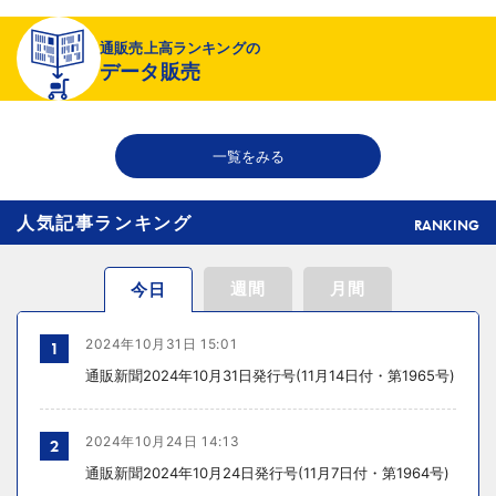
2026年08月06日 19:01
通販売上高ランキングの
〈注目企業のEC戦略〉 イズミセが豊富な品揃えで差別化、酒類ECでモ
データ販売
ール軸に50店展開
2026年08月06日 18:50
一覧をみる
THE RICHが149の温浴施設で広告、都内29店舗で製品導入
人気記事ランキング
RANKING
週間
月間
今日
2024年10月31日 15:01
1
通販新聞2024年10月31日発行号(11月14日付・第1965号)
2024年10月24日 14:13
2
通販新聞2024年10月24日発行号(11月7日付・第1964号)