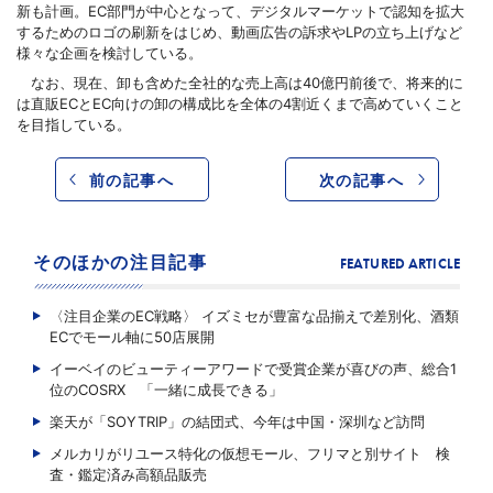
新も計画。EC部門が中心となって、デジタルマーケットで認知を拡大
するためのロゴの刷新をはじめ、動画広告の訴求やLPの立ち上げなど
様々な企画を検討している。
なお、現在、卸も含めた全社的な売上高は40億円前後で、将来的に
は直販ECとEC向けの卸の構成比を全体の4割近くまで高めていくこと
を目指している。
前の記事へ
次の記事へ
そのほかの注目記事
FEATURED ARTICLE
〈注目企業のEC戦略〉 イズミセが豊富な品揃えで差別化、酒類
ECでモール軸に50店展開
イーベイのビューティーアワードで受賞企業が喜びの声、総合1
位のCOSRX 「一緒に成長できる」
楽天が「SOYTRIP」の結団式、今年は中国・深圳など訪問
メルカリがリユース特化の仮想モール、フリマと別サイト 検
査・鑑定済み高額品販売