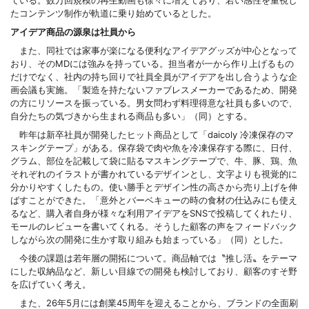
ている。数万回規模の再生動画も徐々に増えており、若い感性を重視し
たコンテンツ制作が軌道に乗り始めているとした。
アイデア商品の
源泉は社員から
また、同社では家事が楽になる便利なアイデアグッズが中心となって
おり、そのMDには強みを持っている。担当者が一から作り上げるもの
だけでなく、社内の持ち回りで社員全員がアイデアを出し合うような企
画会議も実施。「製造を持たないファブレスメーカーであるため、開発
の方にリソースを振っている。男女問わず料理得意な社員も多いので、
自分たちの気づきから生まれる商品も多い」（同）とする。
昨年は新卒社員が開発したヒット商品として「daicoly 冷凍保存のマ
スキングテープ」がある。保存袋で肉や魚を冷凍保存する際に、日付、
グラム、部位を記載して袋に貼るマスキングテープで、牛、豚、鶏、魚
それぞれのイラストが書かれているデザインとし、文字よりも視覚的に
分かりやすくしたもの。使い勝手とデザイン性の高さから売り上げを伸
ばすことができた。「意外とバーベキューの時の食材の仕込みにも使え
るなど、購入者自身が様々な利用アイデアをSNSで投稿してくれたり、
モールのレビューを書いてくれる。そうした顧客の声をフィードバック
しながら次の開発に生かす取り組みも始まっている」（同）とした。
今後の課題は若年層の開拓について。商品軸では〝推し活〟をテーマ
にした収納品など、新しい目線での開発も検討しており、顧客のすそ野
を広げていく考え。
また、26年5月には創業45周年を迎えることから、ブランドの全面刷