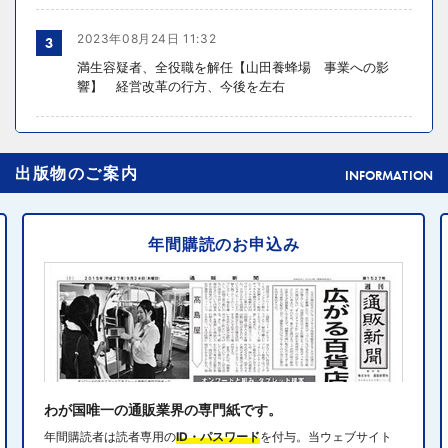
2023年08月24日 11:32
3
満生容疑者、全役職を解任【山田養蜂場 事業への影
響】 経営改革の行方、今後を左右
2024年10月31日 14:02
4
出版物のご案内
元ディノスの石川森生氏、ECのプロフェッショナルらの
INFORMATION
共助型ネットワーク組織立ち上げ
年間購読のお申込み
2024年10月31日 14:10
5
消費者庁、美容液通販に特定商取引法違反で9カ月の業務
停止命令
2024年10月31日 14:32
6
エディオン、Z世代向け家電強化 「ビジュ」で若年層取
り込み
わが国唯一の通販業界の専門紙です。
年間購読者は読者専用の
ID・パスワード
を付与。当ウェブサイト