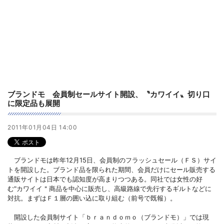
ブランドモ 会員制セールサイト開設、〝カワイイ〟切り口
に限定品も展開
2011年01月04日 14:00
ブランドモは昨年12月15日、会員制のフラッシュセール（ＦＳ）サイ
トを開設した。ブランド品を限られた期間、会員だけにセール販売する
通販サイトは日本でも認知度が高まりつつある。同社では女性の好
む"カワイイ＂商品を中心に販売し、高級路線で先行するギルトなどに
対抗。まずはＦ１層の囲い込に取り組む（前号で既報）。
開設した会員制サイト「ｂｒａｎｄｏｍｏ（ブランドモ）」では現