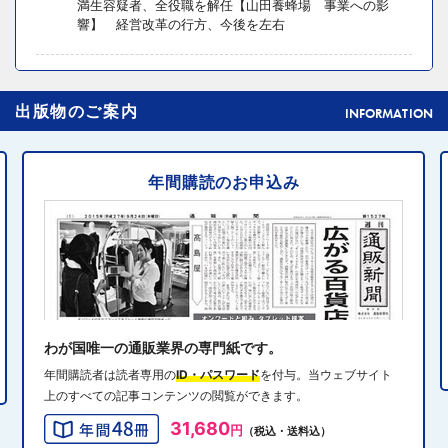
満生容疑者、全役職を解任【山田養蜂場 事業への影
響】 経営改革の行方、今後を左右
2024年10月31日 14:02
4
出版物のご案内
元ディノスの石川森生氏、ECのプロフェッショナルらの
INFORMATION
共助型ネットワーク組織立ち上げ
年間購読のお申込み
2024年10月31日 14:10
5
消費者庁、美容液通販に特定商取引法違反で9カ月の業務
停止命令
2024年10月31日 14:32
6
エディオン、Z世代向け家電強化 「ビジュ」で若年層取
り込み
わが国唯一の通販業界の専門紙です。
年間購読者は読者専用の
ID・パスワード
を付与。当ウェブサイト
上のすべての記事コンテンツの閲覧ができます。
2024年10月31日 13:40
7
31,680
円
（税込・送料込）
QVCジャパンがゾゾと”コーデ対決”、”千葉愛”テーマにフ