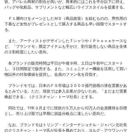
状、アパレル商材の割合が高いが、将来的にはこれを半分以下に抑え、
バッグや化粧品、サプリメントなど幅広いライフスタイルを提案する。
Ｆ１層向けをメーンとしたＭＤ（商品政策）を組むものの、男性用の
下着など女性がプレゼントとして購入する商品も早い段階でスタートす
る。
また、アーティストがデザインしたＴシャツやｉＰｈｏｎｅケースな
ど、「ブランドモ」限定アイテムも手がけ、割引販売しない商品を全体
の３割程度にしたい意向。
各ブランドの販売時間は平日が午後９時、土日は午前中にスタート
し、３日間限定で販売する。また、コミュニティー機能を活用して買い
物以外の付加価値を提供し、会員のファン化を目指す。
ブランドモでは、日本のＦＳ市場は２０００億円規模の潜在需要があ
るとみている。ただ、現状では参入企業が少ないため、「まだまだ需要
喚起できる」（クリスチャン・トーマ社長）とする。
同社では、11年３月までに現状の５万人から10万人の会員獲得を目標
とし、売り上げ面では早期に損益分岐点に達したい意向だ。
なお、ブランドモはトリンプ・インターナショナル・ジャパン元社長
のクリスチャン・トーマ氏が社長を務めており、ヨルグ・アウワンハマ