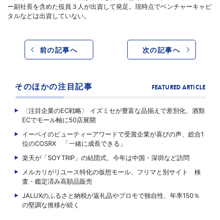
ー副社長を含めた役員３人が出資して発足。現時点でベンチャーキャピ
タルなどは出資していない。
前の記事へ
次の記事へ
そのほかの注目記事
FEATURED ARTICLE
〈注目企業のEC戦略〉 イズミセが豊富な品揃えで差別化、酒類
ECでモール軸に50店展開
イーベイのビューティーアワードで受賞企業が喜びの声、総合1
位のCOSRX 「一緒に成長できる」
楽天が「SOYTRIP」の結団式、今年は中国・深圳など訪問
メルカリがリユース特化の仮想モール、フリマと別サイト 検
査・鑑定済み高額品販売
JALUXのふるさと納税が返礼品やプロモで独自性、年率150％
の堅調な推移が続く