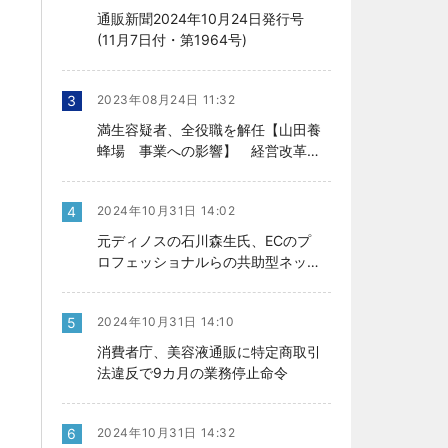
通販新聞2024年10月24日発行号
(11月7日付・第1964号)
3
2023年08月24日 11:32
満生容疑者、全役職を解任【山田養
蜂場 事業への影響】 経営改革の
行方、今後を左右
4
2024年10月31日 14:02
元ディノスの石川森生氏、ECのプ
ロフェッショナルらの共助型ネット
ワーク組織立ち上げ
5
2024年10月31日 14:10
消費者庁、美容液通販に特定商取引
法違反で9カ月の業務停止命令
6
2024年10月31日 14:32