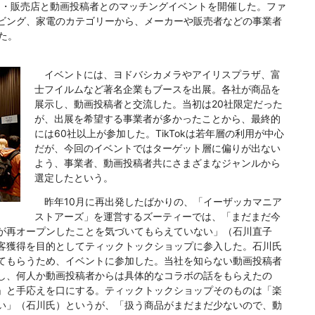
メーカー・販売店と動画投稿者とのマッチングイベントを開催した。ファ
ビング、家電のカテゴリーから、メーカーや販売者などの事業者
た。
イベントには、ヨドバシカメラやアイリスプラザ、富
士フイルムなど著名企業もブースを出展。各社が商品を
展示し、動画投稿者と交流した。当初は20社限定だった
が、出展を希望する事業者が多かったことから、最終的
には60社以上が参加した。TikTokは若年層の利用が中心
だが、今回のイベントではターゲット層に偏りが出ない
よう、事業者、動画投稿者共にさまざまなジャンルから
選定したという。
昨年10月に再出発したばかりの、「イーザッカマニア
ストアーズ」を運営するズーティーでは、「まだまだ今
が再オープンしたことを気づいてもらえていない」（石川直子
客獲得を目的としてティックトックショップに参入した。石川氏
てもらうため、イベントに参加した。当社を知らない動画投稿者
し、何人か動画投稿者からは具体的なコラボの話をもらえたの
」と手応えを口にする。ティックトックショップそのものは「楽
い」（石川氏）というが、「扱う商品がまだまだ少ないので、動