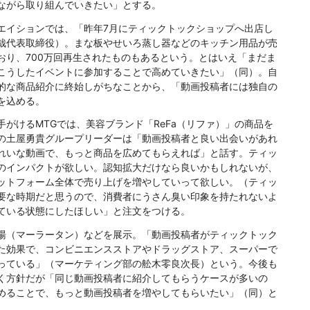
ながら取り組んでいきたい」とする。
イションでは、「昨年7月にティックトックショップへ出店し
哉代表取締役）。まな板やせいろ蒸し器などのキッチン用品が売
おり、700万回再生されたものもあるという。とはいえ「まだま
こうしたイベントに参加することで高めていきたい」（同）。自
的な商品紹介に終始しがちなことから、「動画投稿者には独自の
を込める。
がけるMTGでは、美容ブランド「ReFa（リファ）」の商品を
の土屋勇貴グループリーダーは「動画投稿者と良い出会いがあれ
れいな動画で、もっと商品を広めてもらえれば」と話す。ティッ
のインパクトが欲しい。認知拡大だけなら良いかもしれないが、
ットフォーム全体で売り上げを増やしていって欲しい。（ティッ
要な時期だと思うので、消費者にうさん臭い印象を持たれないよ
ている状態にしたほしい」と注文をつける。
湯（マーラータン）などを展示。「動画投稿者がティックトック
た効果で、コンビニエンスストアやドラッグストア、スーパーで
っている」（マーケティング部の舩木零良次長）という。今後も
く方針だが「同じ動画投稿者に紹介してもらうケースが多いの
めることで、もっと動画投稿者を増やしてもらいたい」（同）と