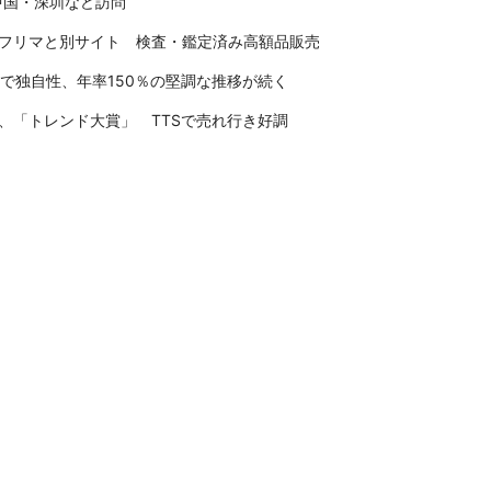
は中国・深圳など訪問
フリマと別サイト 検査・鑑定済み高額品販売
モで独自性、年率150％の堅調な推移が続く
、「トレンド大賞」 TTSで売れ行き好調