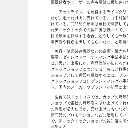
画投稿者やユーザーの声も店舗に反映させ
「アットライズ」を運営するライズクリエ
たが、思った以上に売れている」（中村信
れている。商品紹介動画は自社で撮影して
だティックトックでの認知度は低いので、
社で動画を作成する場合、どうしても一般
世界観や特色を出してもらいたい」と期待
美容・健康関連機器などの企画・販売を手
展示。ダイレクトマーケティング事業本部
ばと思い、出展した。商品価値が伝わるき
クトックショップについては「もっと数字
ショップとして運営を継続するには、プラ
クトックショップは）ブランディングが重
う、国内のメーカーやブランドが前面に出
医食同源ドットコムでは、カップの麻辣
ショップで当社の麻辣湯を取り上げてくれ
の採用が増えたほか、売り上げにもつなが
新商品のプロモーションなどに活用してい
で、ティックトックショップの認知度を高
要望する。