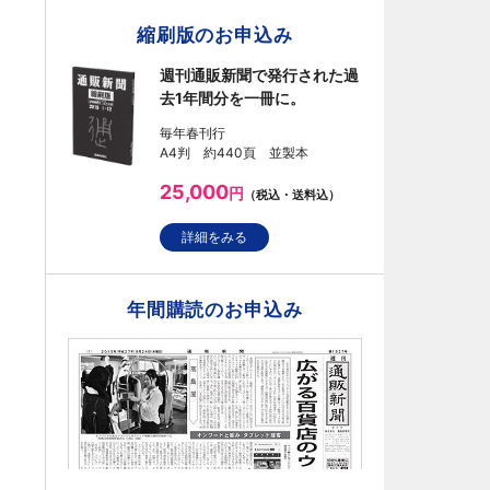
縮刷版のお申込み
週刊通販新聞で発行された過
去1年間分を一冊に。
毎年春刊行
A4判 約440頁 並製本
25,000
円
（税込・送料込）
詳細をみる
年間購読のお申込み