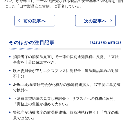
パン）が今年1月、モールで販売される製品の安全基準の強化等を目的
にした「日本製品安全誓約」に署名している。
前の記事へ
次の記事へ
そのほかの注目記事
FEATURED ARTICLE
消費者庁の消契法見直しで一律の個別通知義務に反発、「立法
事実を十分に確認すべき」
欧州委員会がアリエクスプレスに制裁金、違法商品流通の対策
不十分
J-Beauty産業研究会が化粧品の効能範囲拡大、27年度に厚労省
で検討へ
〈消費者契約法の見直し検討会 〉 サブスクへの義務に反発、
「実務上の負担が極めて大きい」
警視庁が消費者庁の前課長逮捕、特商法執行担うも「当庁の職
員ではない」