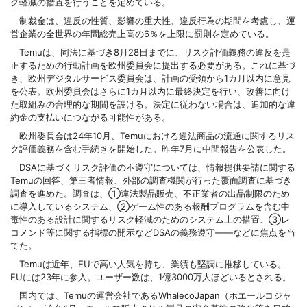
ク軽減の措置を行うことを定めている。
制裁金は、違反の性質、影響の重大性、違反行為の期間を考慮し、運
営企業の全世界の年間総売上高の6％を上限に罰則を定めている。
Temuは、同法に基づき8月28日までに、リスク評価義務の違反を是
正するための行動計画を欧州委員会に提出する必要がある。これに基づ
き、欧州デジタルサービス委員会は、計画の受領から1カ月以内に意見
を公表。欧州委員会はさらに1カ月以内に最終決定を行い、改善に向け
た取組みの合理的な期間を設ける。決定に従わない場合は、追加的な違
約金の支払いにつながる可能性がある。
欧州委員会は24年10月、Temuにおける違法商品の流通に関するリス
ク評価義務を含む手続きを開始した。昨年7月に中間報告を公表した。
DSAに基づくリスク評価の不遵守については、情報提供要請に関する
Temuの回答、第三者情報、外部の調査機関が行った覆面調査に基づき
調査を進めた。調査は、①違法製品販売、不正業者の出品制限のため
に導入しているシステム、②ゲーム性のある報酬プログラムを含む中
毒性のある設計に関するリスク軽減のためのシステム上の措置、③レ
コメンド等に関する指標の開示などDSAの義務遵守——などに焦点を当
てた。
Temuは近年、EUで高い人気を持ち、業績も堅調に推移している。
EUには23年に参入。ユーザー数は、1億3000万人ほどいるとされる。
国内では、Temuの運営会社であるWhalecoJapan（ホエールコジャ