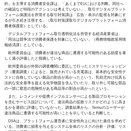
約」を主導する消費者安全課は、「あくまでEUにおける判断。同社へ
の確認など特段のアクションは考えていない」、取引デジタルプラット
フォーム保護法を所管する取引対策課は「広告・表示の監視を対象にす
るが引き続き注視する」（取引対策課取引デジタルプラットフォーム消
費者保護室）としている。
デジタルプラットフォーム取引透明化法を所管する経済産業省は、
「同法は競争法で消費者保護を対象にしていない」（商務情報政策局情
報経済課）としている。
欧州委員会は、消費者が違法な商品に遭遇する可能性のある頻度を著
しく過小評価したと指摘している。
欧州委員会が外部の調査機関に委託して行ったミステリーショッピン
グ（覆面調査）によると、販売されている充電器は、基本的な安全性テ
ストに合格していない製品の割合が高かったという。乳幼児向け玩具も
法的な安全基準を超える化学物質を含んでいたり、取り外し可能な部品
の一部に窒息の危険性がある商品等の割合が高かったという。
また、レコメンドや提携インフルエンサーによる製品プロモーション
を含むサービス設計について、違法商品の拡散リスクがどのように高ま
るかを適切に評価していなかった。調査結果から、Temuのユーザーが
違法商品に遭遇する可能性が高いことを示していると判断した。
DSAは、プラットフォーム運営者に安全性向上に向けた責任を求めて
いる。消費者に損害を与えるシステム全体のリスクの分析・評価、リス