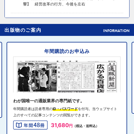
響】 経営改革の行方、今後を左右
2024年10月31日 14:02
4
出版物のご案内
元ディノスの石川森生氏、ECのプロフェッショナルらの
INFORMATION
共助型ネットワーク組織立ち上げ
年間購読のお申込み
2024年10月31日 14:10
5
消費者庁、美容液通販に特定商取引法違反で9カ月の業務
停止命令
2024年10月31日 14:32
6
エディオン、Z世代向け家電強化 「ビジュ」で若年層取
り込み
わが国唯一の通販業界の専門紙です。
年間購読者は読者専用の
ID・パスワード
を付与。当ウェブサイト
上のすべての記事コンテンツの閲覧ができます。
2024年10月31日 13:40
7
31,680
円
（税込・送料込）
QVCジャパンがゾゾと”コーデ対決”、”千葉愛”テーマにフ
ァッションイベント開催