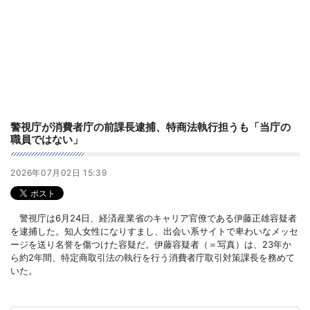
警視庁が消費者庁の前課長逮捕、特商法執行担うも「当庁の
職員ではない」
2026年07月02日 15:39
警視庁は6月24日、経済産業省のキャリア官僚である伊藤正雄容疑者
を逮捕した。知人女性になりすまし、出会い系サイトで卑わいなメッセ
ージを送り名誉を傷つけた容疑だ。伊藤容疑者（＝写真）は、23年か
ら約2年間、特定商取引法の執行を行う消費者庁取引対策課長を務めて
いた。