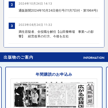
2024年10月24日 14:13
2
通販新聞2024年10月24日発行号(11月7日付・第1964号)
2023年08月24日 11:32
3
満生容疑者、全役職を解任【山田養蜂場 事業への影
響】 経営改革の行方、今後を左右
2024年10月31日 14:02
4
出版物のご案内
元ディノスの石川森生氏、ECのプロフェッショナルらの
INFORMATION
共助型ネットワーク組織立ち上げ
年間購読のお申込み
2024年10月31日 14:10
5
消費者庁、美容液通販に特定商取引法違反で9カ月の業務
停止命令
2024年10月31日 14:32
6