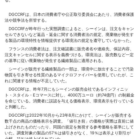
DGCCRFは、日本の消費者庁や公正取引委員会にあたり、消費者保護
法や競争法を所管する。
DGCCRFが昨年行った実態調査によると、シーインは、注文をキャン
セルできないなど返品・返金に関する消費者法の規定、廃棄物が発生す
る製品の環境特性を情報提供する環境法の規定を遵守していなかった。
フランスの消費者法は、注文確認書に販売者名や連絡先、保証内容、
注文キャンセルに関する表示を義務づける。環境法は、販売数など一定
の基準に従い廃棄物が発生する繊維製品に適用される。
シーインが販売する繊維製品の一部は、環境中に放出することで汚染
物質を引き寄せる性質のあるマイクロファイバーを使用していたが、こ
れに関連する情報が不足していた。
DGCCRFは、昨年7月にもシーインの販売会社であるインフィニッ
ト・スタイル・Eコマースに対し、4000万ユーロ（約74億円）の制裁金
を命じている。消費者に誤認を与える価格表示、環境表示を行っている
と判断した。
DGCCRFは2022年10月から23年8月にかけて、シーインが販売する
数千点の商品の価格表示を調査。「値引き前」の価格が実際は直前に値
上げされたものだったり、同国の規定を無視する参考価格を基準にして
いた。調査対象の製品の57％は値引きがなく、19％は表示より割引が
小幅、11％は値上げされていた。