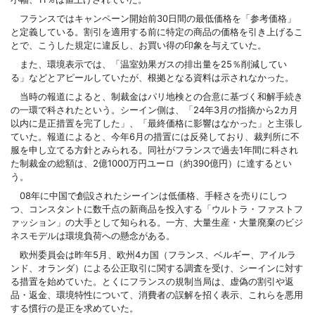
フランスではキャンペーン開始前30日間の最低価格を「参考価格」
と定義している。割引を適用する前に特定の商品の価格を引き上げるこ
とで、こうした規定に違反し、お買い得の印象を与えていた。
また、環境表示では、「温室効果ガスの排出量を25％削減してい
る」などとアピールしていたが、根拠となる資料は示されなかった。
当時の報道によると、制裁金はパリ地検との合意に基づく和解手続き
の一環で科されたという。シーイン側は、「24年3月の指摘から2カ月
以内に是正措置を完了した」、「最終価格に影響はなかった」と主張し
ていた。報道によると、今年6月の措置には反発しており、裁判所に不
服を申し立てる方針とみられる。同社がフランスで過去1年間に科され
た制裁金の総額は、2億1000万円ユーロ（約390億円）に達するとい
う。
08年に中国で創設されたシーインは低価格、手軽さを売りにしつ
つ、コンスタントに数千点の新商品を投入する「ウルトラ・ファストフ
ァッション」の大手として知られる。一方、大量生産・大量廃棄のビジ
ネスモデルは環境負荷への懸念がある。
欧州委員会は昨年5月、欧州4カ国（フランス、ベルギー、アイルラ
ンド、オランダ）による公正取引に関する調査を受け、シーインに対す
る措置を始めていた。とくにフランスの規制当局は、虚偽の割引や返
品・返金、環境特性について、消費者の誤解を招く表示、これらを悪用
する慣行の是正を求めていた。