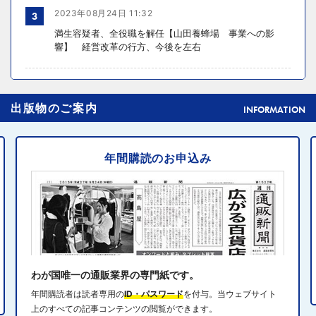
2023年08月24日 11:32
3
満生容疑者、全役職を解任【山田養蜂場 事業への影
響】 経営改革の行方、今後を左右
2024年10月31日 14:02
4
出版物のご案内
元ディノスの石川森生氏、ECのプロフェッショナルらの
INFORMATION
共助型ネットワーク組織立ち上げ
年間購読のお申込み
2024年10月31日 14:10
5
消費者庁、美容液通販に特定商取引法違反で9カ月の業務
停止命令
2024年10月31日 14:32
6
エディオン、Z世代向け家電強化 「ビジュ」で若年層取
り込み
わが国唯一の通販業界の専門紙です。
年間購読者は読者専用の
ID・パスワード
を付与。当ウェブサイト
上のすべての記事コンテンツの閲覧ができます。
2024年10月31日 13:40