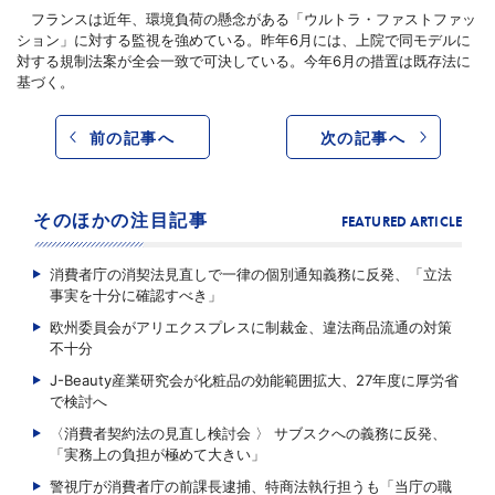
フランスは近年、環境負荷の懸念がある「ウルトラ・ファストファッ
ション」に対する監視を強めている。昨年6月には、上院で同モデルに
対する規制法案が全会一致で可決している。今年6月の措置は既存法に
基づく。
前の記事へ
次の記事へ
そのほかの注目記事
FEATURED ARTICLE
消費者庁の消契法見直しで一律の個別通知義務に反発、「立法
事実を十分に確認すべき」
欧州委員会がアリエクスプレスに制裁金、違法商品流通の対策
不十分
J-Beauty産業研究会が化粧品の効能範囲拡大、27年度に厚労省
で検討へ
〈消費者契約法の見直し検討会 〉 サブスクへの義務に反発、
「実務上の負担が極めて大きい」
警視庁が消費者庁の前課長逮捕、特商法執行担うも「当庁の職