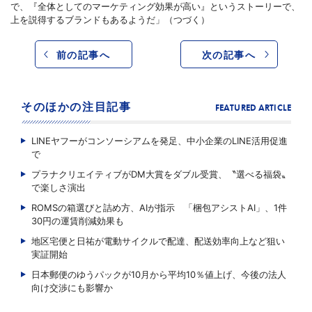
で、『全体としてのマーケティング効果が高い』というストーリーで、
上を説得するブランドもあるようだ」（つづく）
前の記事へ
次の記事へ
そのほかの注目記事
FEATURED ARTICLE
LINEヤフーがコンソーシアムを発足、中小企業のLINE活用促進
で
プラナクリエイティブがDM大賞をダブル受賞、〝選べる福袋〟
で楽しさ演出
ROMSの箱選びと詰め方、AIが指示 「梱包アシストAI」、1件
30円の運賃削減効果も
地区宅便と日祐が電動サイクルで配達、配送効率向上など狙い
実証開始
日本郵便のゆうパックが10月から平均10％値上げ、今後の法人
向け交渉にも影響か