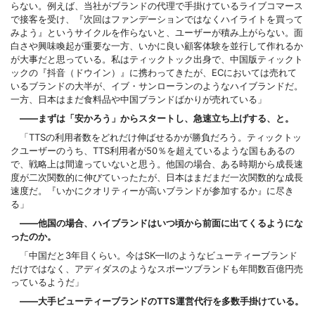
らない。例えば、当社がブランドの代理で手掛けているライブコマース
で接客を受け、『次回はファンデーションではなくハイライトを買って
みよう』というサイクルを作らないと、ユーザーが積み上がらない。面
白さや興味喚起が重要な一方、いかに良い顧客体験を並行して作れるか
が大事だと思っている。私はティックトック出身で、中国版ティックト
ックの『抖音（ドウイン）』に携わってきたが、ECにおいては売れて
いるブランドの大半が、イブ・サンローランのようなハイブランドだ。
一方、日本はまだ食料品や中国ブランドばかりが売れている」
——まずは「安かろう」からスタートし、急速立ち上げする、と。
「TTSの利用者数をどれだけ伸ばせるかが勝負だろう。ティックトッ
クユーザーのうち、TTS利用者が50％を超えているような国もあるの
で、戦略上は間違っていないと思う。他国の場合、ある時期から成長速
度が二次関数的に伸びていったたが、日本はまだまだ一次関数的な成長
速度だ。『いかにクオリティーが高いブランドが参加するか』に尽き
る」
——他国の場合、ハイブランドはいつ頃から前面に出てくるようにな
ったのか。
「中国だと3年目くらい。今はSK—Ⅱのようなビューティーブランド
だけではなく、アディダスのようなスポーツブランドも年間数百億円売
っているようだ」
——大手ビューティーブランドのTTS運営代行を多数手掛けている。