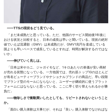
——TTSの現状をどう見ている。
「まだ未成熟だと思っている。ただ、他国のサービス開始後1年後に
おける状況と比較すると、日本の成長は早いと聞いている。現状の絶対
値でいえば流通額（GMV）は未成熟だが、GMV1兆円を達成している
国よりも早いペースで成長しているとすれば、時間が解決するのではな
いか」
——伸びていく兆しは。
「日本は米やカニ、ジャガイモなど、1キロあたりの単価が安い商材
が売れる状態になっている。一方他国では、売れ筋トップ10のほとんど
が有名ビューティーブランドやナショナルブランドの商品だ。早い段階
でブランド型のモールにならないと、ユーザーが継続的に使うプラット
フォームにはならないと思っている。ここに早く切り替えられるかが勝
負だ」
——物珍しさで衝動買いしたとしても、リピートされないということ
か。
「面白い購入体験は大事だが、それは『良い』購入体験でなければな