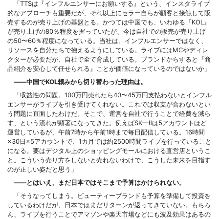
「TTSは『インフルエンサーにお願いする』という、インスタライブ
的なアプローチも重要だが、それ以上にセラー自らが顧客と接触して販
売するのが売り上げの基盤とる。かつては中国でも、いわゆる『KOL』
が売り上げの80％程度を握っていたが、今は自社での販売が売り上げ
の50〜60％程度になっている。当社は、インフルエンサーではなく、
リソースを自分たちで抱えるようにしている。ライブにはMCやディレ
クターが必要だが、自社で全て育成している。ブランドからすると『商
品紹介を安心して任せられる』ことが価値になっているのではないか」
——中国でKOL頼みから切り替わった理由は。
「収益性の問題。100万円売れたら40〜45万円支払わないとインフル
エンサーがライブを引き受けてくれない。これでは収支が合わないとい
う問題に直面したわけだ。そこで、運営を自社で行うことで経費を減ら
す、という流れが顕著になってきた。例えばSK—Ⅱは5アカウントほど
運営しているが、午前7時から午前1時まで毎日配信している。16時間
×30日×5アカウントで、1カ月では約2500時間ライブを行っていること
になる。要はデジタル上のショッピングモールにおける直営店というこ
と。こういう売り方をしないと売れないわけで、こうした未来を目指す
のが正しい姿だと思う」
——とはいえ、まだ日本ではそこまで予算はかけられない。
「そうなってしまう。ビューティーブランドも予算を準備して投資を
しているわけだが、日本ではまだリターンが返ってきていない。もちろ
ん、ライブを行うことでアマゾンや楽天市場などにも波及効果はあるの