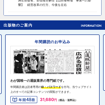
満生容疑者、全役職を解任【山田養蜂場 事業への影
響】 経営改革の行方、今後を左右
2024年10月31日 14:02
4
出版物のご案内
元ディノスの石川森生氏、ECのプロフェッショナルらの
INFORMATION
共助型ネットワーク組織立ち上げ
年間購読のお申込み
2024年10月31日 14:10
5
消費者庁、美容液通販に特定商取引法違反で9カ月の業務
停止命令
2024年10月31日 14:32
6
エディオン、Z世代向け家電強化 「ビジュ」で若年層取
り込み
わが国唯一の通販業界の専門紙です。
年間購読者は読者専用の
ID・パスワード
を付与。当ウェブサイト
上のすべての記事コンテンツの閲覧ができます。
2024年10月31日 13:40
7
31,680
円
（税込・送料込）
QVCジャパンがゾゾと”コーデ対決”、”千葉愛”テーマにフ
ァッションイベント開催