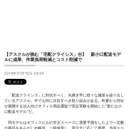
【アスクルが挑む「宅配クライシス」㊥】 新小口配送モデ
ルに成果、作業負荷軽減とコスト削減で
2019年01月10日 09:59
「配送クライシス」に対抗すべく、矢継ぎ早に様々な施策を繰り出し
ているアスクル。中でも特に注目すべき取り組みがある。昨夏から同社
が展開する法人向けオフィス用品通販で実証実験を開始した”新たな小
口配送モデル”だ。
同モデルはオフィスビルの空きスペースに需要予測をした上で一定数
の商品をあらかじめ輸送、一時保管し、実注文に応じて都度、当該スペ