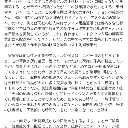
マネージャーは「まずはこのモデルのオペレーションに問題がないかを
確認することが最初の段階だったが、これは確認できた」とする。東田
マネージャーによると、この半年間は現場でのオペレーションの確認の
ため、特に”1時間以内で”など即配を行うことなく、アスクルの配送レ
ベルの中で、例えば同社の法人向けオフィス用品通販では都内を含む都
市圏などでは当日の午前11時までの受注分は夕方までに配送するという
当日配送を実施しているが、これに合わせてミッドタウン入居の顧客事
業所にも配送を行ってきた。ただ、この中でもすでに成果として現れて
きたのが現場の作業負荷の軽減と物流コスト削減効果だ。
実証実験前は住居企業がアスクルに例えば、コピー用紙を注文する
と、この荷捌き所に都度、運ばれ、そのたびに荷卸し作業が発生してい
たが、需要予測に伴い、一週間に1度などまとめてコピー用紙が運ばれ
てくるようになったため、ほぼ毎日あった荷卸しが週1回に済むように
なった。また、館内配送の配達スケジュールも組みやすくなった。従来
は当日配送の商品が夕方に多く荷捌き所に届くことがあり、苦慮するこ
ともあったようだが、実証実験開始後は午前11時の当日配送受付終了後
に「今日の配送は○社に○個」などミッドタウン入居者の注文情報をす
ぐに現場に伝えることができるため、空きのある時間に、一時保管ラッ
クからコピー用紙を配送できるようになった。館内配送に担う佐川急便
の担当者も「工数的にも時間的にもだいぶ楽になった」と話す。
コスト面でも「出荷時点から小口配送とするよりも、まとめて輸送
し、短距離の小口配送にした方が当然、圧倒的にコストメリットが出