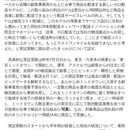
ースから近隣の顧客事業所のもとに台車で商品を配達する新しい小口配
送モデルだ。この取り組みの利点の1つは受注から1時間以内など商品を
迅速に顧客に配送できるという配送サービスレベルの向上。そしてもう
1つは物流コスト軽減だ。このモデルの考案者でサービス設計に当初か
ら携わってきた同社ECR本部配送ネットワーク配送イノベーションの東
田圭介マネージャーは「従来、小口配送では当社の物流拠点から出荷し
た時点で1個いくらで(配送料が)発生していた。ここにきて物流コスト
が急激に上がってきた。もっとラストワンマイルを短縮できないかと考
えた」と実証実験に踏み切ったきっかけについて話す。
具体的な実証実験は昨年7月12日から、東京・六本木の商業ビル「東
京ミッドタウン」で開始した。通常、アスクルでは顧客からの注文に応
じて都度、全国9つの物流拠点で顧客ごとにピッキング・梱包した荷物
を出荷して輸送・配送を行うが、この実証実験では過去の購買・配送の
ビックデータを解析するなどし、あらかじめミッドタウンに入居する顧
客事業所の需要予測を行い、一定数の商品を通常の都度出荷品とともに
物流拠点から事前出荷し、これをミッドタウンの館内に届く荷物をすべ
て集積する地下の荷捌き所の一角にラックを2つ置き、そこに一時保管
し、ミッドタウン入館企業からの実注文に応じて館内配送業務を担う佐
川急便が台車で納品する仕組み(=
写真
)。なお、対象商品は売れ筋の同
社のオリジナルコピー用紙(A4)に限定して実施した。
実証実験のスタートから半年弱が経過した現在の状況について、東田