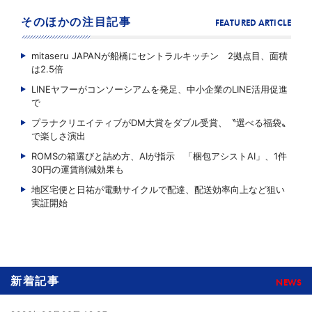
そのほかの注目記事
FEATURED ARTICLE
mitaseru JAPANが船橋にセントラルキッチン 2拠点目、面積
は2.5倍
LINEヤフーがコンソーシアムを発足、中小企業のLINE活用促進
で
プラナクリエイティブがDM大賞をダブル受賞、〝選べる福袋〟
で楽しさ演出
ROMSの箱選びと詰め方、AIが指示 「梱包アシストAI」、1件
30円の運賃削減効果も
地区宅便と日祐が電動サイクルで配達、配送効率向上など狙い
実証開始
新着記事
NEWS