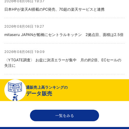
2026年08月06日 19:37
日本HPが楽天AI搭載のPC発売、70超の楽天サービスと連携
2026年08月06日 19:27
mitaseru JAPANが船橋にセントラルキッチン 2拠点目、面積は2.5倍
2026年08月06日 19:09
〈YTGATE調査〉 お盆に決済エラーが集中 月の約2倍、ECセールの
失注に
2026年08月06日 19:01
通販売上高ランキングの
〈注目企業のEC戦略〉 イズミセが豊富な品揃えで差別化、酒類ECでモ
データ販売
ール軸に50店展開
2026年08月06日 18:50
一覧をみる
THE RICHが149の温浴施設で広告、都内29店舗で製品導入