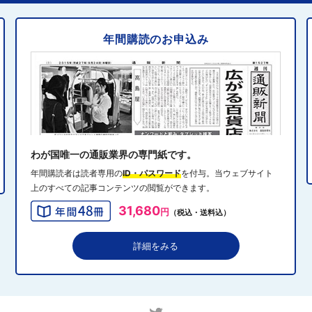
共助型ネットワーク組織立ち上げ
年間購読のお申込み
2024年10月31日 14:10
5
消費者庁、美容液通販に特定商取引法違反で9カ月の業務
停止命令
2024年10月31日 14:32
6
エディオン、Z世代向け家電強化 「ビジュ」で若年層取
り込み
わが国唯一の通販業界の専門紙です。
年間購読者は読者専用の
ID・パスワード
を付与。当ウェブサイト
上のすべての記事コンテンツの閲覧ができます。
2024年10月31日 13:40
7
31,680
円
（税込・送料込）
QVCジャパンがゾゾと”コーデ対決”、”千葉愛”テーマにフ
ァッションイベント開催
詳細をみる
2024年10月31日 13:19
8
アダストリアのEC戦略、モール化とOMOを加速 2030
年に自社EC流通総額1000億円へ