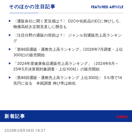
そのほかの注目記事
FEATURED ARTICLE
〈通販各社に聞く景況感は？〉 D2Cや化粧品のECに伸びしろ、
物価高続き定期見直しに懸念も
〈注目分野の通販の現状は？〉 ジャンル別通販売上高ランキン
グ
「第86回通販・通教売上高ランキング」(2026年7月調査・上位
300社)の販売開始
「2024年度健康食品通販売上高ランキング」（2024年6月～
25年5月決算期対象調査・上位100社）の販売開始
〈第86回通販・通教売上高ランキング 上位300社〉 5％増で14
兆円に迫る 本紙調査 伸び率は鈍化
新着記事
NEWS
2026年08月06日 19:37