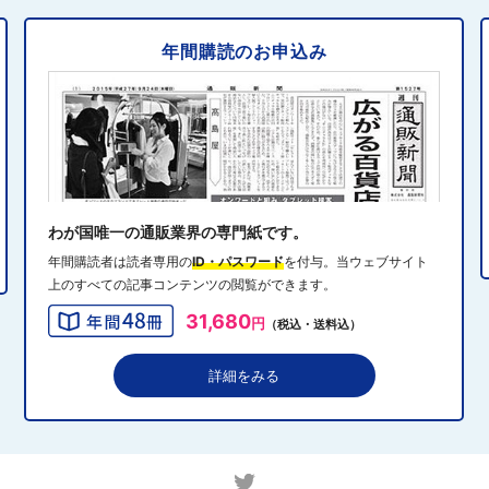
年間購読のお申込み
2024年10月31日 14:10
5
消費者庁、美容液通販に特定商取引法違反で9カ月の業務
停止命令
2024年10月31日 14:32
6
エディオン、Z世代向け家電強化 「ビジュ」で若年層取
り込み
わが国唯一の通販業界の専門紙です。
年間購読者は読者専用の
ID・パスワード
を付与。当ウェブサイト
上のすべての記事コンテンツの閲覧ができます。
2024年10月31日 13:40
7
31,680
円
（税込・送料込）
QVCジャパンがゾゾと”コーデ対決”、”千葉愛”テーマにフ
ァッションイベント開催
詳細をみる
2024年10月31日 13:19
8
アダストリアのEC戦略、モール化とOMOを加速 2030
年に自社EC流通総額1000億円へ