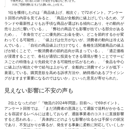
1位を獲得したのは「商品値上げ、相次ぐ」で72ポイント。アンケー
ト回答の内容を見てみると、「商品が全般的に値上げしているため、ブ
ランドや最新性よりもお手頃な商品が選ばれる傾向にあり、その動向が
売り上げに響いている」、「弊社の商品でも影響が出ている部分がある
ため」、「衣食住でどこに優先的にお金を使い、どこを節約するかが変
わってくる可能性」、「値上げは仕方がないが、消費者の動向は冷え込
んでいる」、「自社の商品値上げだけでなく、各種生活関連商品の値上
げが続くことで、一般消費者の節約志向が高まっている」、「適正価格
が浸透することで、各社が適切に投資をできる環境が整うことでサービ
スごとの特徴をより先鋭化できる可能性が広がるため」、「食品を中心
に値上げが相次ぐ中で給与は上がらず、全般的に消費マインドが低下・
衰退している。購買意欲を高める訴求方法や、納得感のあるプライシン
グがますます重要になるのではないか」といった意見が寄せられた。
見えない影響に不安の声も
2位となったのが「『物流の2024年問題』目前へ」で69ポイント。
アンケート回答では、「まだ消費者の意識として通販で送料がかかるこ
とを容認するレベルには達しておらず、通販事業者のコストに直接影響
すると思われる」、「具体的にどのような影響が出るかは手探りの状況
であり、不安ばかりが募るが、発生する事象に柔軟に対応していくしか