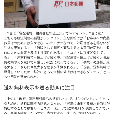
3位は「宅配運賃、物流各社で値上げ」で57ポイント。2位に続き、
こちらも物流関連の話題がランクイン。主な回答では「お客様への商品
お届けのためには欠かせないパートナーなので、対応せざるを得ないが
利益を圧迫する」、「通販として顧客へ商品を届ける費用が変わり、収
益に大きな影響を及ぼす可能性がある」、「コストに直接関係してく
る」、「原材料費でも値上げが続く中、宅配運賃も値上げが続くと各経
費の効率化を続けても厳しい状況になってくる」、「事業への影響が最
も大きく、さらに今後大きな動きが予測される」、「現在、送料無料で
運営しているため、弊社にとって送料の値上げは大きなダメージ」とい
った回答が寄せられた。
送料無料表示を巡る動きに注目
4位は「政府、送料無料表示の見直しへ」で、34ポイント。こちらも
引き続き、送料に関する話題となった。「実際に発生する費用を当社が
負担することで顧客サービスの一環として(送料無料を)実施してきてい
る。今後も継続したいので、表示方法を工夫しなければならない」、