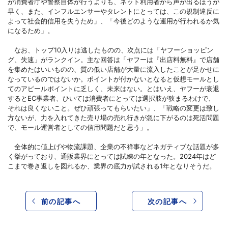
が消費者庁や警察自体が行うよりも、ネット利用者から声が出るほうが
早く、また、インフルエンサーやタレントにとっては、この規制違反に
よって社会的信用を失うため」、「今後どのような運用が行われるか気
になるため」。
なお、トップ10入りは逃したものの、次点には「ヤフーショッピン
グ、失速」がランクイン。主な回答は「ヤフーは『出店料無料』で店舗
を集めたはいいものの、質の低い店舗が大量に流入したことが足かせに
なっているのではないか。ポイントが付かないとなると仮想モールとし
てのアピールポイントに乏しく、未来はない。とはいえ、ヤフーが衰退
するとEC事業者、ひいては消費者にとっては選択肢が狭まるわけで、
それは良くないこと。ぜひ頑張ってもらいたい」、「戦略の変更は致し
方ないが、力を入れてきた売り場の売れ行きが急に下がるのは死活問題
で、モール運営者としての信用問題だと思う」。
全体的に値上げや物流課題、企業の不祥事などネガティブな話題が多
く挙がっており、通販業界にとっては試練の年となった。2024年はど
こまで巻き返しを図れるか、業界の底力が試される1年となりそうだ。
前の記事へ
次の記事へ