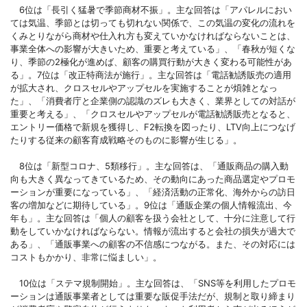
6位は「長引く猛暑で季節商材不振」。主な回答は「アパレルにおい
ては気温、季節とは切っても切れない関係で、この気温の変化の流れを
くみとりながら商材や仕入れ方も変えていかなければならないことは、
事業全体への影響が大きいため、重要と考えている」、「春秋が短くな
り、季節の2極化が進めば、顧客の購買行動が大きく変わる可能性があ
る」。7位は「改正特商法が施行」。主な回答は「電話勧誘販売の適用
が拡大され、クロスセルやアップセルを実施することが煩雑となっ
た」、「消費者庁と企業側の認識のズレも大きく、業界としての対話が
重要と考える」、「クロスセルやアップセルが電話勧誘販売となると、
エントリー価格で新規を獲得し、F2転換を図ったり、LTV向上につなげ
たりする従来の顧客育成戦略そのものに影響が生じる」。
8位は「新型コロナ、5類移行」。主な回答は、「通販商品の購入動
向も大きく異なってきているため、その動向にあった商品選定やプロモ
ーションが重要になっている」、「経済活動の正常化、海外からの訪日
客の増加などに期待している」。9位は「通販企業の個人情報流出、今
年も」。主な回答は「個人の顧客を扱う会社として、十分に注意して行
動をしていかなければならない。情報が流出すると会社の損失が過大で
ある」、「通販事業への顧客の不信感につながる。また、その対応には
コストもかかり、非常に悩ましい」。
10位は「ステマ規制開始」。主な回答は、「SNS等を利用したプロモ
ーションは通販事業者としては重要な販促手法だが、規制と取り締まり