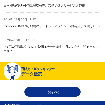
日本HPが楽天AI搭載のPC発売、70超の楽天サービスと連携
2026年08月06日 19:27
mitaseru JAPANが船橋にセントラルキッチン 2拠点目、面積は2.5倍
2026年08月06日 19:09
〈YTGATE調査〉 お盆に決済エラーが集中 月の約2倍、ECセールの
失注に
2026年08月06日 19:01
通販売上高ランキングの
〈注目企業のEC戦略〉 イズミセが豊富な品揃えで差別化、酒類ECでモ
データ販売
ール軸に50店展開
2026年08月06日 18:50
一覧をみる
THE RICHが149の温浴施設で広告、都内29店舗で製品導入