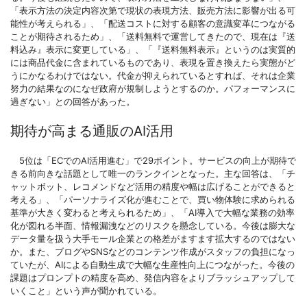
「表示方法の決定内容次第で現状の表現方法、販売方法に影響が出る可
能性が考えられる」、「配送コストに対する顧客の意識変革につながる
ことが期待されるため」、「送料無料で運営してきたので、現在は『送
料込み』表示に変更している」、「『送料無料表示』というのは実質的
には商品代金に含まれているものであり、表現を置き換えたら実態がど
うにかなるわけではない。代金が抑えられているとすれば、それは企業
努力の結果なのになぜ政府が規制しようとするのか。パフォーマンスに
過ぎない」との回答があった。
期待が高まる通販のAI活用
5位は「ECでのAI活用進む」で29ポイント。サービスの向上が期待で
きる前向きな話題として唯一のランクインとなった。主な回答は、「チ
ャットボット、レコメンドなど活用の精度や幅は広げることができると
考える」、「パーソナライズ化が進むことで、買い物体験に求められる
基準が大きく変わると考えられるため」、「AI導入で大幅な業務の効率
化が図れる半面、情報漏洩などのリスクを懸念している。今後は膨大な
データ量を扱う大手モール企業との格差がますます拡大するのではない
か。また、ブログやSNSなどのコンテンツ作成がスタッフの負担になっ
ていたが、AIによる自動生成で大幅な生産性向上につながった。今後の
課題はプロンプトの精度を高め、発信内容をよりブラッシュアップして
いくこと」という声が聞かれている。