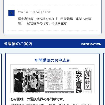
2023年08月24日 11:32
3
満生容疑者、全役職を解任【山田養蜂場 事業への影
響】 経営改革の行方、今後を左右
2024年10月31日 14:02
4
出版物のご案内
元ディノスの石川森生氏、ECのプロフェッショナルらの
INFORMATION
共助型ネットワーク組織立ち上げ
年間購読のお申込み
2024年10月31日 14:10
5
消費者庁、美容液通販に特定商取引法違反で9カ月の業務
停止命令
2024年10月31日 14:32
6
エディオン、Z世代向け家電強化 「ビジュ」で若年層取
り込み
わが国唯一の通販業界の専門紙です。