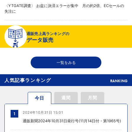
〈YTGATE調査〉 お盆に決済エラーが集中 月の約2倍、ECセールの
失注に
2026年08月06日 19:01
通販売上高ランキングの
〈注目企業のEC戦略〉 イズミセが豊富な品揃えで差別化、酒類ECでモ
データ販売
ール軸に50店展開
2026年08月06日 18:50
一覧をみる
THE RICHが149の温浴施設で広告、都内29店舗で製品導入
人気記事ランキング
RANKING
週間
月間
今日
2024年10月31日 15:01
1
通販新聞2024年10月31日発行号(11月14日付・第1965号)