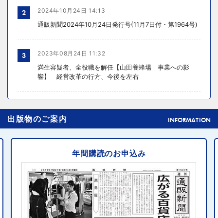
2024年10月24日 14:13
2
通販新聞2024年10月24日発行号(11月7日付・第1964号)
2023年08月24日 11:32
3
満生容疑者、全役職を解任【山田養蜂場 事業への影
響】 経営改革の行方、今後を左右
2024年10月31日 14:02
4
出版物のご案内
元ディノスの石川森生氏、ECのプロフェッショナルらの
INFORMATION
共助型ネットワーク組織立ち上げ
年間購読のお申込み
2024年10月31日 14:10
5
消費者庁、美容液通販に特定商取引法違反で9カ月の業務
停止命令
2024年10月31日 14:32
6