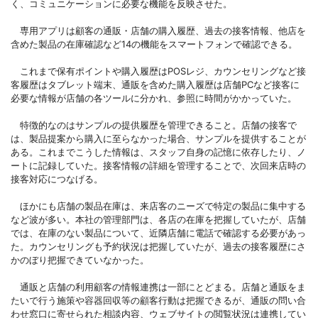
く、コミュニケーションに必要な機能を反映させた。
専用アプリは顧客の通販・店舗の購入履歴、過去の接客情報、他店を
含めた製品の在庫確認など14の機能をスマートフォンで確認できる。
これまで保有ポイントや購入履歴はPOSレジ、カウンセリングなど接
客履歴はタブレット端末、通販を含めた購入履歴は店舗PCなど接客に
必要な情報が店舗の各ツールに分かれ、参照に時間がかかっていた。
特徴的なのはサンプルの提供履歴を管理できること。店舗の接客で
は、製品提案から購入に至らなかった場合、サンプルを提供することが
ある。これまでこうした情報は、スタッフ自身の記憶に依存したり、ノ
ートに記録していた。接客情報の詳細を管理することで、次回来店時の
接客対応につなげる。
ほかにも店舗の製品在庫は、来店客のニーズで特定の製品に集中する
など波が多い。本社の管理部門は、各店の在庫を把握していたが、店舗
では、在庫のない製品について、近隣店舗に電話で確認する必要があっ
た。カウンセリングも予約状況は把握していたが、過去の接客履歴にさ
かのぼり把握できていなかった。
通販と店舗の利用顧客の情報連携は一部にとどまる。店舗と通販をま
たいで行う施策や容器回収等の顧客行動は把握できるが、通販の問い合
わせ窓口に寄せられた相談内容、ウェブサイトの閲覧状況は連携してい