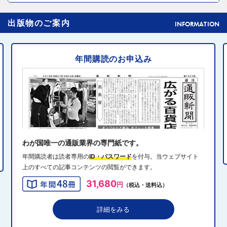
2024年10月31日 14:02
4
出版物のご案内
元ディノスの石川森生氏、ECのプロフェッショナルらの
INFORMATION
共助型ネットワーク組織立ち上げ
年間購読のお申込み
2024年10月31日 14:10
5
消費者庁、美容液通販に特定商取引法違反で9カ月の業務
停止命令
2024年10月31日 14:32
6
エディオン、Z世代向け家電強化 「ビジュ」で若年層取
り込み
わが国唯一の通販業界の専門紙です。
年間購読者は読者専用の
ID・パスワード
を付与。当ウェブサイト
上のすべての記事コンテンツの閲覧ができます。
2024年10月31日 13:40
7
31,680
円
（税込・送料込）
QVCジャパンがゾゾと”コーデ対決”、”千葉愛”テーマにフ
ァッションイベント開催
詳細をみる
2024年10月31日 13:19