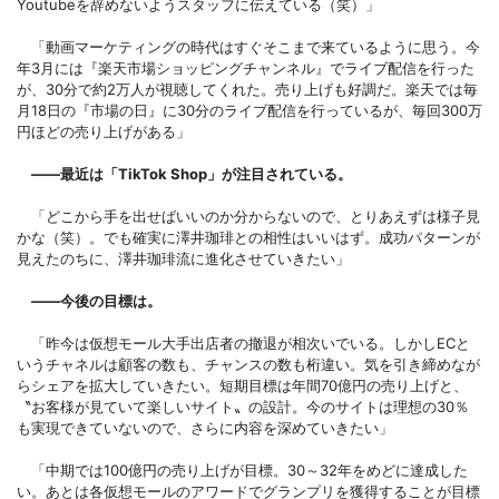
Youtubeを辞めないようスタッフに伝えている（笑）」
「動画マーケティングの時代はすぐそこまで来ているように思う。今
年3月には『楽天市場ショッピングチャンネル』でライブ配信を行った
が、30分で約2万人が視聴してくれた。売り上げも好調だ。楽天では毎
月18日の『市場の日』に30分のライブ配信を行っているが、毎回300万
円ほどの売り上げがある」
――最近は「TikTok Shop」が注目されている。
「どこから手を出せばいいのか分からないので、とりあえずは様子見
かな（笑）。でも確実に澤井珈琲との相性はいいはず。成功パターンが
見えたのちに、澤井珈琲流に進化させていきたい」
――今後の目標は。
「昨今は仮想モール大手出店者の撤退が相次いでいる。しかしECと
いうチャネルは顧客の数も、チャンスの数も桁違い。気を引き締めなが
らシェアを拡大していきたい。短期目標は年間70億円の売り上げと、
〝お客様が見ていて楽しいサイト〟の設計。今のサイトは理想の30％
も実現できていないので、さらに内容を深めていきたい」
「中期では100億円の売り上げが目標。30～32年をめどに達成した
い。あとは各仮想モールのアワードでグランプリを獲得することが目標