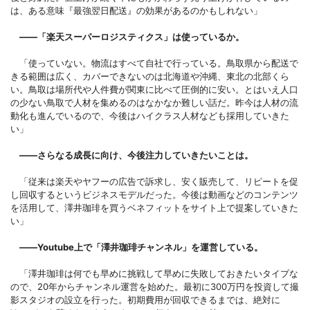
は、ある意味『最強翌日配送』の効果があるのかもしれない」
――「楽天スーパーロジスティクス」は使っているか。
「使っていない。物流はすべて自社で行っている。鳥取県から配送で
きる範囲は広く、カバーできないのは北海道や沖縄、東北の北部くら
い。鳥取は場所代や人件費が関東に比べて圧倒的に安い。とはいえ人口
の少ない鳥取で人材を集めるのはなかなか難しい話だ。昨今は人材の流
動化も進んでいるので、今後はハイクラス人材なども採用していきた
い」
――さらなる成長に向け、今後注力していきたいことは。
「従来は楽天やヤフーの広告で訴求し、安く販売して、リピートを促
し回収するというビジネスモデルだった。今後は動画などのコンテンツ
を活用して、澤井珈琲を買うベネフィットをサイト上で提案していきた
い」
――Youtube上で「澤井珈琲チャンネル」を運営している。
「澤井珈琲は何でも早めに挑戦して早めに失敗しておきたいタイプな
ので、20年からチャンネル運営を始めた。最初に300万円を投資して撮
影スタジオの設立を行った。初期費用が回収できるまでは、絶対に