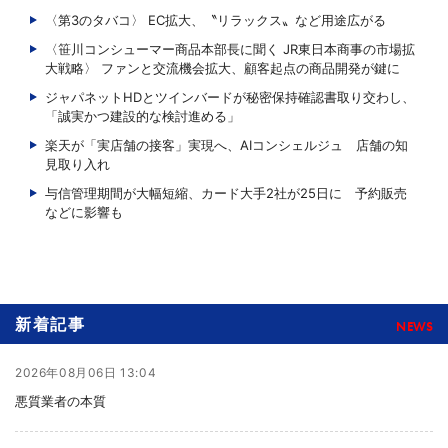
〈第3のタバコ〉 EC拡大、〝リラックス〟など用途広がる
〈笹川コンシューマー商品本部長に聞く JR東日本商事の市場拡
大戦略〉 ファンと交流機会拡大、顧客起点の商品開発が鍵に
ジャパネットHDとツインバードが秘密保持確認書取り交わし、
「誠実かつ建設的な検討進める」
楽天が「実店舗の接客」実現へ、AIコンシェルジュ 店舗の知
見取り入れ
与信管理期間が大幅短縮、カード大手2社が25日に 予約販売
などに影響も
新着記事
NEWS
2026年08月06日 13:04
悪質業者の本質