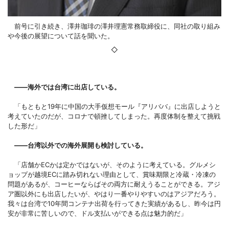
前号に引き続き、澤井珈琲の澤井理憲常務取締役に、同社の取り組み
や今後の展望について話を聞いた。
◇
――海外では台湾に出店している。
「もともと19年に中国の大手仮想モール『アリババ』に出店しようと
考えていたのだが、コロナで頓挫してしまった。再度体制を整えて挑戦
した形だ」
――台湾以外での海外展開も検討している。
「店舗かECかは定かではないが、そのように考えている。グルメシ
ョップが越境ECに踏み切れない理由として、賞味期限と冷蔵・冷凍の
問題があるが、コーヒーならばその両方に耐えうることができる。アジ
ア圏以外にも出店したいが、やはり一番やりやすいのはアジアだろう。
我々は台湾で10年間コンテナ出荷を行ってきた実績があるし、昨今は円
安が非常に苦しいので、ドル支払いができる点は魅力的だ」