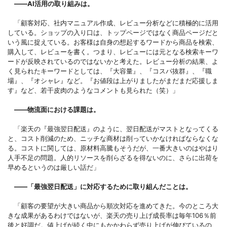
――AI活用の取り組みは。
「顧客対応、社内マニュアル作成、レビュー分析などに積極的に活用
している。ショップの入り口は、トップページではなく商品ページだと
いう風に捉えている。お客様は自身の想起するワードから商品を検索、
購入して、レビューを書く。つまり、レビューには元となる検索キーワ
ードが反映されているのではないかと考えた。レビュー分析の結果、よ
く見られたキーワードとしては、『大容量』、『コスパ抜群』、『職
場』、『オシャレ』など。『お値段は上がりましたがまだまだ応援しま
す』など、若干皮肉のようなコメントも見られた（笑）」
――物流面における課題は。
「楽天の『最強翌日配送』のように、翌日配送がマストとなってくる
と、コスト削減のため、ニッチな商材は削っていかなければならなくな
る。コストに関しては、原材料高騰もそうだが、一番大きいのはやはり
人手不足の問題。人的リソースを削らざるを得ないのに、さらに出荷を
早めるというのは厳しい話だ」
――「最強翌日配送」に対応するために取り組んだことは。
「顧客の要望が大きい商品から順次対応を進めてきた。今のところ大
きな成果があるわけではないが、楽天の売り上げ成長率は毎年106％前
後と好調だ。値上げが続く中にもかかわらず売り上げが伸びているの