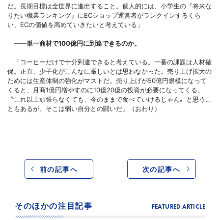
だ。長期目標は全世界に進出すること。個人的には、小学生の『将来な
りたい職業ランキング』にECショップ運営者がランクインするくら
い、ECの価値を高めていきたいと考えている」
――単一商材で100億円に到達できるのか。
「コーヒーだけで十分到達できると考えている。一番の課題は人材確
保。正直、少子化がこんなに厳しいとは思わなかった。売り上げ拡大の
ためには生産体制の強化がマストだ。売り上げが50億円規模になって
くると、月商1億円増やすのに10億20億の投資が必要になってくる。
〝これ以上頑張らなくても、今のままで食べていけるじゃん〟と思うこ
ともあるが、そこは弱い自分との闘いだ」（おわり）
前の記事へ
次の記事へ
そのほかの注目記事
FEATURED ARTICLE