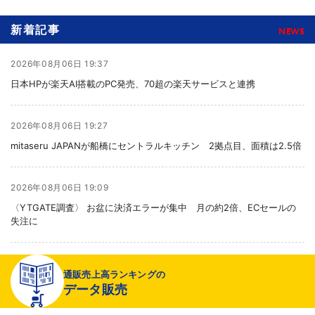
新着記事
NEWS
2026年08月06日 19:37
日本HPが楽天AI搭載のPC発売、70超の楽天サービスと連携
2026年08月06日 19:27
mitaseru JAPANが船橋にセントラルキッチン 2拠点目、面積は2.5倍
2026年08月06日 19:09
〈YTGATE調査〉 お盆に決済エラーが集中 月の約2倍、ECセールの
失注に
2026年08月06日 19:01
通販売上高ランキングの
〈注目企業のEC戦略〉 イズミセが豊富な品揃えで差別化、酒類ECでモ
データ販売
ール軸に50店展開