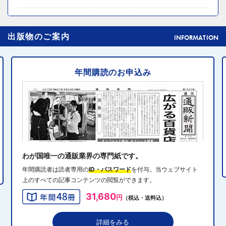
2024年10月31日 14:02
4
出版物のご案内
元ディノスの石川森生氏、ECのプロフェッショナルらの
INFORMATION
共助型ネットワーク組織立ち上げ
年間購読のお申込み
2024年10月31日 14:10
5
消費者庁、美容液通販に特定商取引法違反で9カ月の業務
停止命令
2024年10月31日 14:32
6
エディオン、Z世代向け家電強化 「ビジュ」で若年層取
り込み
わが国唯一の通販業界の専門紙です。
年間購読者は読者専用の
ID・パスワード
を付与。当ウェブサイト
上のすべての記事コンテンツの閲覧ができます。
2024年10月31日 13:40
7
31,680
円
（税込・送料込）
QVCジャパンがゾゾと”コーデ対決”、”千葉愛”テーマにフ
ァッションイベント開催
詳細をみる