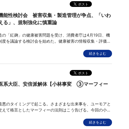
機能性検討会 被害収集・製造管理が争点、「いわ
える」、規制強化に慎重論
の「紅麹」の健康被害問題を受け、消費者庁は4月19日、機
制度を議論する検討会を始めた。健康被害の情報収集・評価
の品質管理が争点になる。消費者庁は、5月末までに結論をと
規制強化に「厳しくすると『いわゆる健康食品』が増える」な
続きをよむ
かれた。
医系大臣、安倍派解体【小林事変 ③マーフィー
悪のタイミングで起こる。さまざまな出来事を、ユーモアと
交えて格言としたマーフィーの法則はこう告げる。今回の小林
この警句が現実化した。
厚生労働省と消費
続きをよむ
小林事変の対応と収拾は両省庁にまたが