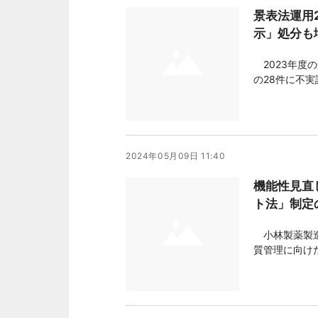
景表法運用
示」処分も
2023年度の
の28件に不
№1」など、
11件。前年から増え
昨年12月
2024年05月09日 11:40
機能性見直
ト法」制定
小林製薬製造
質管理に向け
る。業界団体、
で、個別の管
ジュールから