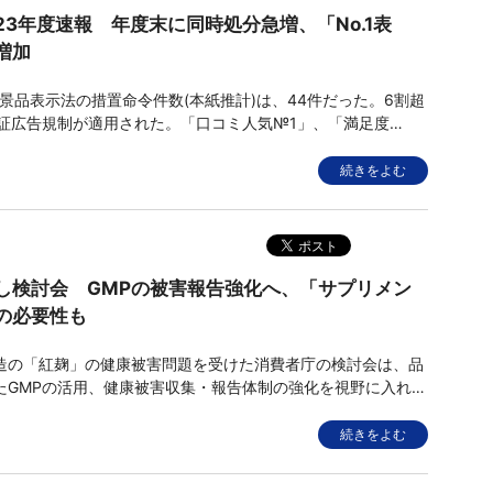
23年度速報 年度末に同時処分急増、「No.1表
増加
景品表示法の措置命令件数(本紙推計)は、44件だった。6割超
実証広告規制が適用された。「口コミ人気№1」、「満足度
客観的調査ではなく、任意の調査に基づく「№1表示」の処分も
て監視が強化されている。 措置命令件数は、44件。
続きをよむ
し検討会 GMPの被害報告強化へ、「サプリメン
の必要性も
の「紅麹」の健康被害問題を受けた消費者庁の検討会は、品
たGMPの活用、健康被害収集・報告体制の強化を視野に入れ
消費者団体双方から&rdquo;サプリメント法&rdquo;の制定
理を行う要望がでた。ただ、5月末までに結論をまとめるスケ
続きをよむ
、今