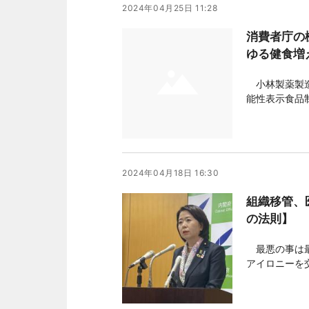
2024年04月25日 11:28
消費者庁の
ゆる健食増
小林製薬製造
能性表示食品
や、製造工程
りまとめる。
ど慎重論も聞
2024年04月18日 16:30
組織移管、
の法則】
最悪の事は最
アイロニーを
事変はまさに
◇ 
者庁。今回の