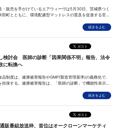
・販売を手がけているエアウィーヴは5月30日、茨城県つく
幸田町とともに、環境配慮型マットレスの普及を促進する官民
みを開始した。両自治体と協定を結び、同社製品を回収したの
化する「水平リサイクル」の活動となっている(画像=左から五
続きをよむ
ば市長、高岡
し検討会 医師の診断「因果関係不明」報告、法令
政に転換へ
品制度は、健康被害報告やGMP(製造管理基準)の義務化で、
を担保する。健康被害報告は、「医師の診断」で機能性表示食
しくは疑いがあるものについて、「症状の重篤度」や「因果関
め報告を求める。食品表示基準など内閣府令等による対応を前
続きをよむ
将来的に法令
期通販番組放送枠、首位はオークローンマーケティ