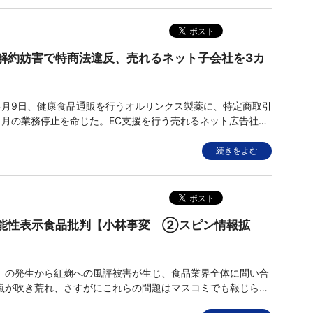
解約妨害で特商法違反、売れるネット子会社を3カ
月9日、健康食品通販を行うオルリンクス製薬に、特定商取引
カ月の業務停止を命じた。EC支援を行う売れるネット広告社の
昨年12月に株式取得の基本合意を締結。「説明はとくになかっ
ネット広告社)とするが、子会社役員の責任追及は「予定してい
続きをよむ
&
能性表示食品批判【小林事変 ②スピン情報拡
の発生から紅麹への風評被害が生じ、食品業界全体に問い合
嵐が吹き荒れ、さすがにこれらの問題はマスコミでも報じられ
で逆にマスコミがつくりだしているのが「機能性表示食品制