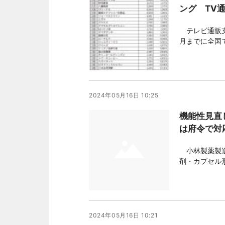
ング TV通
テレビ通販支
月までに全国
をした「全国
によると前回
む上位3社の
2024年05月16日 10:25
機能性見直
は府令で対
小林製薬製造
剤・カプセル
向で検討する
集・報告体制の
2024年05月16日 10:21