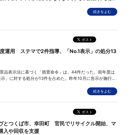
クセスできない障害が発生。社内で分析調査を実施したとこ
続きをよむ
度運用 ステマで2件指導、「No.1表示」の処分13
の景品表示法に基づく「措置命令」は、44件だった。前年度は
表示」に対する処分が13件を占めた。昨年10月に告示が施行さ
マーケテイングの処分はなかったが、2件を指導。指導内容
」(表示対策課)としている。 調査件数は、17年度の
続きをよむ
ヴとつくば市、幸田町 官民でリサイクル開始、マ
購入や回収を支援