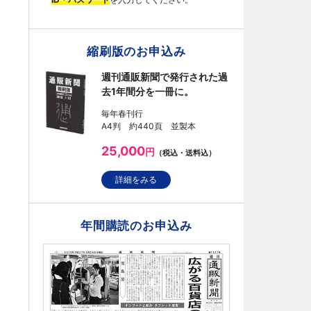
縮刷版のお申込み
週刊通販新聞で発行された過
去1年間分を一冊に。
毎年春刊行
A4判 約440頁 並製本
25,000
円
（税込・送料込）
詳細をみる
年間購読のお申込み