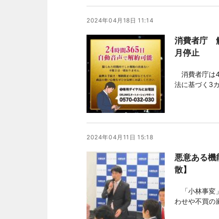
2024年04月18日 11:14
消費者庁 
月停止
消費者庁は4
法に基づく3
完全子会社。
た」(売れる
ない」(同)。 
2024年04月11日 15:18
悪意ある機
散】
「小林事変」
わせや不買の
始めた。一方