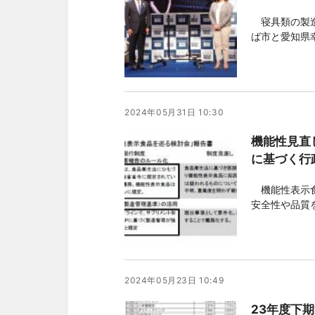
寝具類の製造
ば市と愛知県
連携の取り組
ちに再び製品
十嵐立青つく
2024年05月31日 10:30
機能性見直
に基づく行
機能性表示食
安全性や品質
品に起因、も
係不明」を含
提にするが、
2024年05月23日 10:49
23年度下