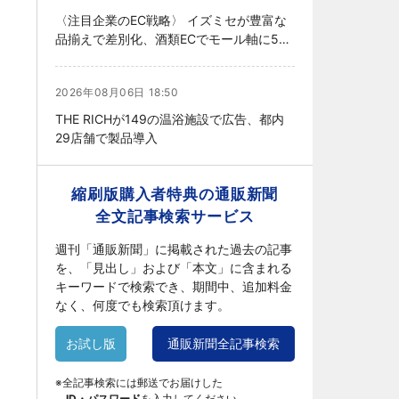
〈注目企業のEC戦略〉 イズミセが豊富な
品揃えで差別化、酒類ECでモール軸に50
店展開
2026年08月06日 18:50
THE RICHが149の温浴施設で広告、都内
29店舗で製品導入
縮刷版購入者特典の通販新聞
全文記事検索サービス
週刊「通販新聞」に掲載された過去の記事
を、「見出し」および「本文」に含まれる
キーワードで検索でき、期間中、追加料金
なく、何度でも検索頂けます。
お試し版
通販新聞全記事検索
※全記事検索には郵送でお届けした
ID・パスワード
を入力してください。