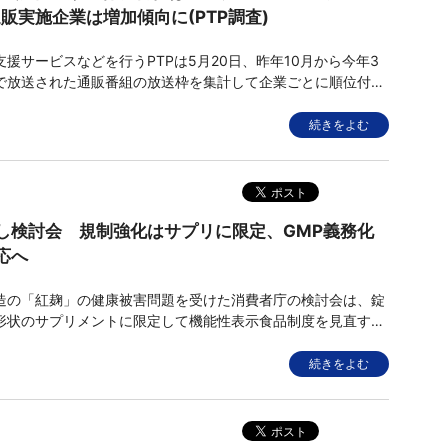
販実施企業は増加傾向に(PTP調査)
援サービスなどを行うPTPは5月20日、昨年10月から今年3
で放送された通販番組の放送枠を集計して企業ごとに順位付け
通販番組放送枠数2023年下期ランキング」を発表した。それ
調査で放送枠数で首位だったオークローンマーケティングを含
続きをよむ
総放送枠
し検討会 規制強化はサプリに限定、GMP義務化
応へ
の「紅麹」の健康被害問題を受けた消費者庁の検討会は、錠
形状のサプリメントに限定して機能性表示食品制度を見直す方
。見直しは、製造・品質管理に向けたGMPの活用、健康被害収
ルール化、消費者への情報提供のあり方に絞る。 &nbsp;
続きをよむ