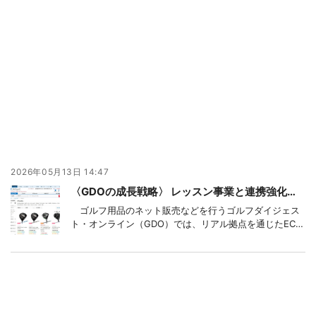
2026年05月13日 14:47
〈GDOの成長戦略〉 レッスン事業と連携強化、フィッティングからEC送客
ゴルフ用品のネット販売などを行うゴルフダイジェス
ト・オンライン（GDO）では、リアル拠点を通じたEC送
客にも力を入れており、中でも運営するゴルフレッスン
スタジオでの顧客ごとの個別商品提案が成果につながっ
ている。近年は物価高に伴い、主力商材であるゴルフク
ラブの価格も上昇傾向にある。1本のクラブにかけ