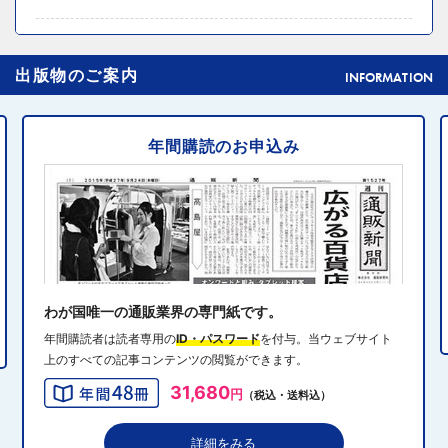
2024年10月31日 14:02
4
出版物のご案内
元ディノスの石川森生氏、ECのプロフェッショナルらの
INFORMATION
共助型ネットワーク組織立ち上げ
年間購読のお申込み
2024年10月31日 14:10
5
消費者庁、美容液通販に特定商取引法違反で9カ月の業務
停止命令
2024年10月31日 14:32
6
エディオン、Z世代向け家電強化 「ビジュ」で若年層取
り込み
わが国唯一の通販業界の専門紙です。
年間購読者は読者専用の
ID・パスワード
を付与。当ウェブサイト
上のすべての記事コンテンツの閲覧ができます。
2024年10月31日 13:40
7
31,680
円
（税込・送料込）
QVCジャパンがゾゾと”コーデ対決”、”千葉愛”テーマにフ
ァッションイベント開催
詳細をみる