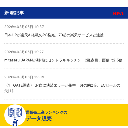
新着記事
NEWS
2026年08月06日 19:37
日本HPが楽天AI搭載のPC発売、70超の楽天サービスと連携
2026年08月06日 19:27
mitaseru JAPANが船橋にセントラルキッチン 2拠点目、面積は2.5倍
2026年08月06日 19:09
〈YTGATE調査〉 お盆に決済エラーが集中 月の約2倍、ECセールの
失注に
2026年08月06日 19:01
通販売上高ランキングの
〈注目企業のEC戦略〉 イズミセが豊富な品揃えで差別化、酒類ECでモ
データ販売
ール軸に50店展開