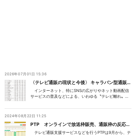
2026年07月01日 15:36
〈テレビ通販の現状と今後〉 キャラバン型通販番組の活用拡大、〝分かりやすい訴求〟可能な商材出稿増
インターネット、特にSNSの広がりやネット動画配信
サービスの普及などによる、いわゆる〝テレビ離れ〟な
どで市場自体は伸び悩み傾向にあるとみられるテレビ通
販市場。とは言え、いまだ多くの人々が日常的にテレビ
を視聴しており、テレビで紹介された商品の売り上げが
2024年08月22日 11:25
爆発的に伸びたり、ネット上で〝バズる〟ことも多々
PTP オンラインで放送枠販売、通販枠の反応予測値表示で、簡単にバイイング可能に
テレビ通販支援サービスなどを行うPTPは9月から、テ