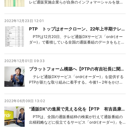
レビ通販実施企業らが自身のインフォマーシャルを放映
したいテレビ局の放送枠をオンライン上で選んで購入で
きるサービスを開始する。展開中のテレビ通販DXサービ
ス「ordr(オーダー)」で蓄積したデータをもとに、ある
2022年12月23日 12:01
ジャンルの商材を当該枠でインフォマーシ
PTP トップはオークローン、22年上半期テレビ通販枠ランキング、全体の20%占める
PTPは12月20日、テレビ通販DXサービス「ordr(オー
ダー)」で蓄積している全国の通販番組のデータをもとに
2022年上期(22年4月1日～9月30日)の放送枠数ランキン
グを発表した。それによると、トップとなったのはオー
クローンマーケティングで、放送枠数は2万8365。同社
2022年12月01日 09:33
は6月発表の21年年
プラットフォーム構築へ【PTPの有吉社長に聞く ordrの次のステージ】 TV通販業界全体の効率化を
テレビ通販DXサービス「ordr(オーダー)」を提供する
PTPが新たな取り組みに着手する。今後1～2年をかけて
「ordr」をテレビ通販業界全体の業務DXプラットフォー
ムとすることを目指す。その第1弾として広告代理店が通
販企業への各種提案を効率的に行える「ordr AG」の提
2022年06月09日 13:02
供を開始。有吉昌康社長に
“通販DX”の進展で見える化を【PTP 有吉昌康社長に聞く 1年で進化した「ordr」の現状、そして今後】
PTPは、全国の通販番組枠の検索が行えて通販番組の
出稿戦略などに役立てるサービス「ordr(オーダー)」を
リリースして1年を迎えた。当初、通販番組検索サービス