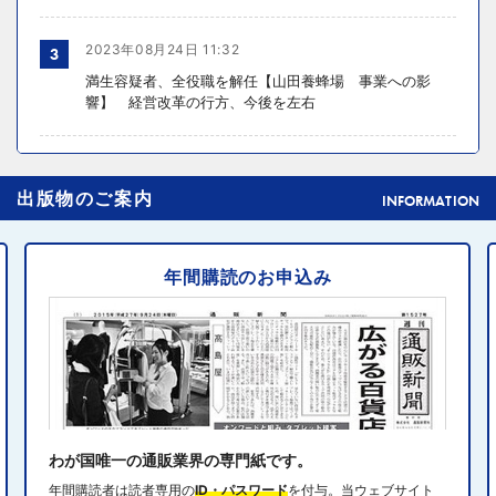
2023年08月24日 11:32
3
満生容疑者、全役職を解任【山田養蜂場 事業への影
響】 経営改革の行方、今後を左右
2024年10月31日 14:02
4
出版物のご案内
元ディノスの石川森生氏、ECのプロフェッショナルらの
INFORMATION
共助型ネットワーク組織立ち上げ
年間購読のお申込み
2024年10月31日 14:10
5
消費者庁、美容液通販に特定商取引法違反で9カ月の業務
停止命令
2024年10月31日 14:32
6
エディオン、Z世代向け家電強化 「ビジュ」で若年層取
り込み
わが国唯一の通販業界の専門紙です。
年間購読者は読者専用の
ID・パスワード
を付与。当ウェブサイト