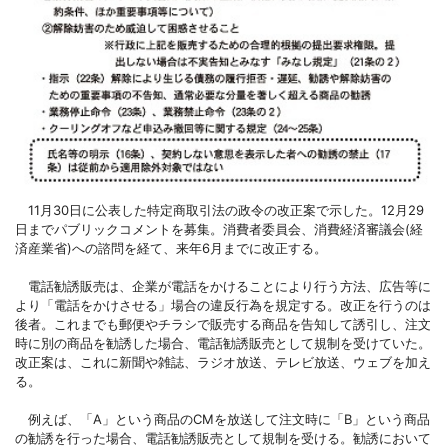
11月30日に公表した特定商取引法の政令の改正案で示した。12月29
日までパブリックコメントを募集。消費者委員会、消費経済審議会(経
済産業省)への諮問を経て、来年6月までに改正する。
電話勧誘販売は、企業が電話をかけることにより行う方法、広告等に
より「電話をかけさせる」場合の違反行為を規定する。改正を行うのは
後者。これまでも郵便やチラシで販売する商品を告知して誘引し、注文
時に別の商品を勧誘した場合、電話勧誘販売として規制を受けていた。
改正案は、これに新聞や雑誌、ラジオ放送、テレビ放送、ウェブを加え
る。
例えば、「A」という商品のCMを放送して注文時に「B」という商品
の勧誘を行った場合、電話勧誘販売として規制を受ける。勧誘において