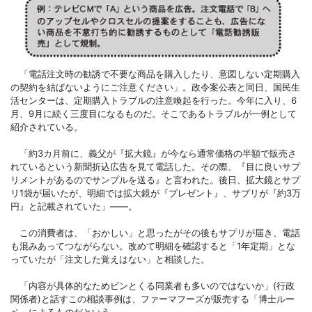
「電話注文時の勧誘で不要な商品を購入したり、意図しない定期購入
の契約を結ばないようにご注意ください」。政令案公表と同日、国民生
活センターは、定期購入トラブルの注意喚起を行った。今年に入り、6
月、9月に続く三度目になるものだ。そこであるトラブルが一例として
紹介されている。
「約3カ月前に、義父が『拡大鏡』が今なら通常価格の半額で販売さ
れているという新聞折込広告を見て電話した。その際、『目に良いサプ
リメントがあるのでサンプルを送る』と言われた。後日、拡大鏡とサプ
リ1袋が届いたが、明細では拡大鏡が『プレゼント』、サプリが『約3万
円』と記載されていた」――。
この消費者は、「おかしい」と思ったがその後もサプリが届き、電話
も混みあってつながらない。改めて明細を確認すると「1年定期」とな
っていたが「注文した覚えはない」と相談した。
「内容が具体的なためピンとくる同業者も多いのではないか」(行政
関係者)と話すこの相談事例は、ファーマフーズが販売する「博士ルー
ペ」によるものだという。