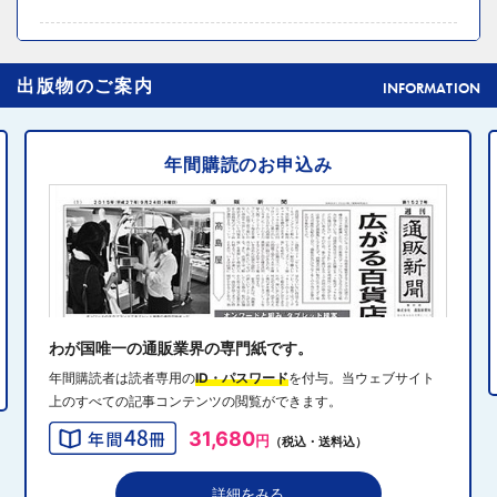
2024年10月31日 14:02
4
出版物のご案内
元ディノスの石川森生氏、ECのプロフェッショナルらの
INFORMATION
共助型ネットワーク組織立ち上げ
年間購読のお申込み
2024年10月31日 14:10
5
消費者庁、美容液通販に特定商取引法違反で9カ月の業務
停止命令
2024年10月31日 14:32
6
エディオン、Z世代向け家電強化 「ビジュ」で若年層取
り込み
わが国唯一の通販業界の専門紙です。
年間購読者は読者専用の
ID・パスワード
を付与。当ウェブサイト
上のすべての記事コンテンツの閲覧ができます。
2024年10月31日 13:40
7
31,680
円
（税込・送料込）
QVCジャパンがゾゾと”コーデ対決”、”千葉愛”テーマにフ
ァッションイベント開催
詳細をみる