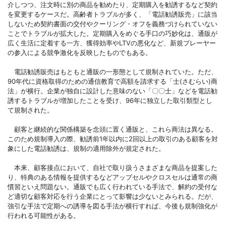
介しつつ、注文時に別の商品を勧めたり、定期購入を勧誘するなど契約
を変更するケースだ。高齢者トラブルが多く、「電話勧誘販売」に該当
しないため契約書面の交付やクーリング・オフを義務づけられていない
ことでトラブルが拡大した。定期購入をめぐる手口の巧妙化は、通販が
広く生活に定着する一方、獲得効率やLTVの悪化など、新規プレーヤー
の参入による競争激化を反映したものでもある。
電話勧誘販売はもともと通販の一形態として規制されていた。ただ、
90年代に資格取得のための通信教育で高額を請求する「士(さむらい)商
法」が横行。企業が独自に設計した意味のない「〇〇士」などを電話勧
誘するトラブルが増加したことを受け、96年に独立した取引類型とし
て規制された。
顧客と継続的な関係構築を念頭に置く通販と、これら商法は異なる。
このため規制導入の際、勧誘前1年以内に2回以上の取引のある顧客を対
象にした電話勧誘は、規制の適用除外が規定された。
本来、顧客接点において、自社で取り扱うさまざまな商品を提案した
り、特典のある情報を提供するなどアップセルやクロスセルは通常の商
慣習といえ問題ない。通販でも広く行われている手法で、解約の受付な
ど適切な顧客対応を行う企業にとって影響は少ないとみられる。だが、
強引な手法で定期への誘導を図る手法が横行すれば、今後も規制強化が
行われる可能性がある。