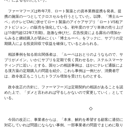
ファーマフーズは昨年7月、ロート製薬との資本業務提携を発表。提
携の施策の一つとしてクロスセルを行うとしていた。以降、「博士ルー
ペ」のテレビCMに併せてロート製薬のアイケアサプリ「ロートV5粒ア
クトビジョン」の販売を強化している。初年度のサプリ単体の売り上げ
は11億円超(22年7月期)。急激な伸びだ。広告投資による露出の増加か
らみると継続購入が望みにくい「博士ルーペ」をフックに、サプリの定
期購入による投資回収で収益を確保しているとみられる。
相談事例を知る前出関係者は、「ルーペはおとりのようなもので、サ
プリがメイン。いかにサプリを定期で長く買わせるか。ステルスマーケ
ティングに近い」とする。国センの相談事例は、ほかにテレビ通販によ
る漢方薬の定期購入の問題を紹介。これら事例は一例だが、消費者庁
は、政令改正もこうしたトラブル増加を受けたものとする。
政令改正の方針に、ファーマフーズは定期契約の相談があることを認
めた上で、「ダメと言われれば守るしかないので変更していく」として
いる。
◇
今回の改正に、事業者からは、「本来、解約を希望する顧客に適切に
対応していれば問題にならない事例。一部事業者の問題でまじめに取り