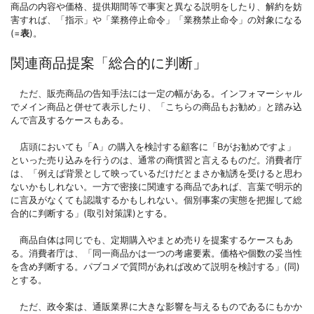
商品の内容や価格、提供期間等で事実と異なる説明をしたり、解約を妨
害すれば、「指示」や「業務停止命令」「業務禁止命令」の対象になる
(=
表
)。
関連商品提案「総合的に判断」
ただ、販売商品の告知手法には一定の幅がある。インフォマーシャル
でメイン商品と併せて表示したり、「こちらの商品もお勧め」と踏み込
んで言及するケースもある。
店頭においても「A」の購入を検討する顧客に「Bがお勧めですよ」
といった売り込みを行うのは、通常の商慣習と言えるものだ。消費者庁
は、「例えば背景として映っているだけだとまさか勧誘を受けると思わ
ないかもしれない。一方で密接に関連する商品であれば、言葉で明示的
に言及がなくても認識するかもしれない。個別事案の実態を把握して総
合的に判断する」(取引対策課)とする。
商品自体は同じでも、定期購入やまとめ売りを提案するケースもあ
る。消費者庁は、「同一商品かは一つの考慮要素。価格や個数の妥当性
を含め判断する。パブコメで質問があれば改めて説明を検討する」(同)
とする。
ただ、政令案は、通販業界に大きな影響を与えるものであるにもかか