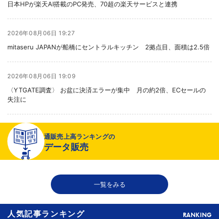
日本HPが楽天AI搭載のPC発売、70超の楽天サービスと連携
2026年08月06日 19:27
mitaseru JAPANが船橋にセントラルキッチン 2拠点目、面積は2.5倍
2026年08月06日 19:09
〈YTGATE調査〉 お盆に決済エラーが集中 月の約2倍、ECセールの
失注に
2026年08月06日 19:01
通販売上高ランキングの
〈注目企業のEC戦略〉 イズミセが豊富な品揃えで差別化、酒類ECでモ
データ販売
ール軸に50店展開
2026年08月06日 18:50
一覧をみる
THE RICHが149の温浴施設で広告、都内29店舗で製品導入
人気記事ランキング
RANKING