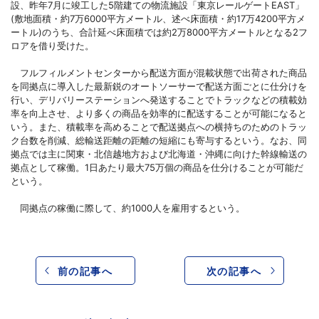
設、昨年7月に竣工した5階建ての物流施設「東京レールゲートEAST」
(敷地面積・約7万6000平方メートル、述べ床面積・約17万4200平方メ
ートル)のうち、合計延べ床面積では約2万8000平方メートルとなる2フ
ロアを借り受けた。
フルフィルメントセンターから配送方面が混載状態で出荷された商品
を同拠点に導入した最新鋭のオートソーサーで配送方面ごとに仕分けを
行い、デリバリーステーションへ発送することでトラックなどの積載効
率を向上させ、より多くの商品を効率的に配送することが可能になると
いう。また、積載率を高めることで配送拠点への横持ちのためのトラッ
ク台数を削減、総輸送距離の距離の短縮にも寄与するという。なお、同
拠点では主に関東・北信越地方および北海道・沖縄に向けた幹線輸送の
拠点として稼働。1日あたり最大75万個の商品を仕分けることが可能だ
という。
同拠点の稼働に際して、約1000人を雇用するという。
前の記事へ
次の記事へ