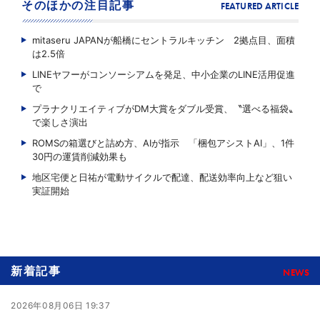
そのほかの注目記事
FEATURED ARTICLE
mitaseru JAPANが船橋にセントラルキッチン 2拠点目、面積
は2.5倍
LINEヤフーがコンソーシアムを発足、中小企業のLINE活用促進
で
プラナクリエイティブがDM大賞をダブル受賞、〝選べる福袋〟
で楽しさ演出
ROMSの箱選びと詰め方、AIが指示 「梱包アシストAI」、1件
30円の運賃削減効果も
地区宅便と日祐が電動サイクルで配達、配送効率向上など狙い
実証開始
新着記事
NEWS
2026年08月06日 19:37