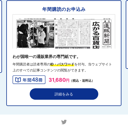
年間購読のお申込み
2024年10月31日 14:10
5
消費者庁、美容液通販に特定商取引法違反で9カ月の業務
停止命令
2024年10月31日 14:32
6
エディオン、Z世代向け家電強化 「ビジュ」で若年層取
り込み
わが国唯一の通販業界の専門紙です。
年間購読者は読者専用の
ID・パスワード
を付与。当ウェブサイト
上のすべての記事コンテンツの閲覧ができます。
2024年10月31日 13:40
7
31,680
円
（税込・送料込）
QVCジャパンがゾゾと”コーデ対決”、”千葉愛”テーマにフ
ァッションイベント開催
詳細をみる
2024年10月31日 13:19
8
アダストリアのEC戦略、モール化とOMOを加速 2030
年に自社EC流通総額1000億円へ