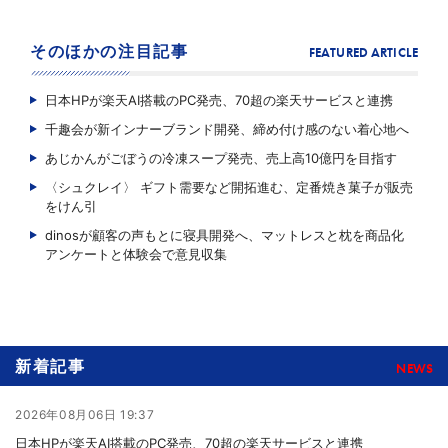
そのほかの注目記事
FEATURED ARTICLE
日本HPが楽天AI搭載のPC発売、70超の楽天サービスと連携
千趣会が新インナーブランド開発、締め付け感のない着心地へ
あじかんがごぼうの冷凍スープ発売、売上高10億円を目指す
〈シュクレイ〉 ギフト需要など開拓進む、定番焼き菓子が販売
をけん引
dinosが顧客の声もとに寝具開発へ、マットレスと枕を商品化
アンケートと体験会で意見収集
新着記事
NEWS
2026年08月06日 19:37
日本HPが楽天AI搭載のPC発売、70超の楽天サービスと連携