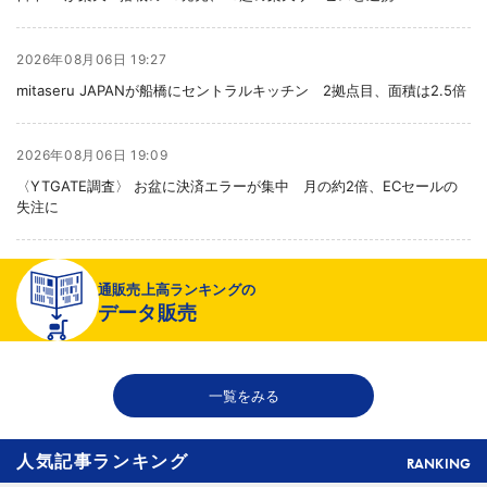
2026年08月06日 19:27
mitaseru JAPANが船橋にセントラルキッチン 2拠点目、面積は2.5倍
2026年08月06日 19:09
〈YTGATE調査〉 お盆に決済エラーが集中 月の約2倍、ECセールの
失注に
2026年08月06日 19:01
通販売上高ランキングの
〈注目企業のEC戦略〉 イズミセが豊富な品揃えで差別化、酒類ECでモ
データ販売
ール軸に50店展開
2026年08月06日 18:50
一覧をみる
THE RICHが149の温浴施設で広告、都内29店舗で製品導入
人気記事ランキング
RANKING