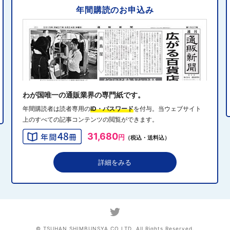
年間購読のお申込み
2024年10月31日 14:10
5
消費者庁、美容液通販に特定商取引法違反で9カ月の業務
停止命令
2024年10月31日 14:32
6
エディオン、Z世代向け家電強化 「ビジュ」で若年層取
り込み
わが国唯一の通販業界の専門紙です。
年間購読者は読者専用の
ID・パスワード
を付与。当ウェブサイト
上のすべての記事コンテンツの閲覧ができます。
2024年10月31日 13:40
7
31,680
円
（税込・送料込）
QVCジャパンがゾゾと”コーデ対決”、”千葉愛”テーマにフ
ァッションイベント開催
詳細をみる
2024年10月31日 13:19
8
アダストリアのEC戦略、モール化とOMOを加速 2030
年に自社EC流通総額1000億円へ
© TSUHAN SHIMBUNSYA CO,LTD. All Rights Reserved.