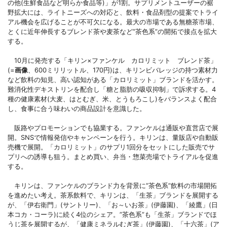
の他(生鮮食品など明らか食品等)」が1割。サプリメントユーザーの裾
野拡大には、ライトニーズへの対応と、飲料・食品剤型の提案でトライ
アル機会を広げることが不可欠になる。最大の市場である無糖茶市場、
とくに近年伸長するブレンド茶や麦茶など”茶色系”の開拓で接点を拡大
する。
10月に発売する「キリン×ファンケル カロリミット ブレンド茶」
(=
画像
、600ミリリットル、170円)は、キリンビバレッジの持つ素材力
など飲料の知見、高い認知がある「カロリミット」ブランドを活かす。
難消化性デキストリンを配合し「糖と脂肪の吸収抑制」で訴求する。4
種の健康素材(大麦、はとむぎ、米、とうもろこし)をバランスよく配合
し、食事に合う味わいの商品設計を意識した。
販路やプロモーションでも協業する。ファンケルは通販や直営店で展
開。SNSで情報発信やキャンペーンを行う。キリンは、量販店や自動販
売機で展開。「カロリミット」のサプリ1回分をセットにした販売でサ
プリへの誘導も狙う。まとめ買い、弁当・惣菜売場でトライアルを促進
する。
キリンは、ファンケルのブランド力を背景に”茶色系”飲料の市場開拓
を進めたい考え。茶系飲料で、キリンは、「生茶」ブランドを展開する
が、「伊右衛門」(サントリー)、「お～いお茶」(伊藤園)、「綾鷹」(日
本コカ・コーラ)に続く4位のシェア。”茶色系”も「生茶」ブランドでほ
うじ茶を展開するが、「健康ミネラルむぎ茶」(伊藤園)、「十六茶」(ア