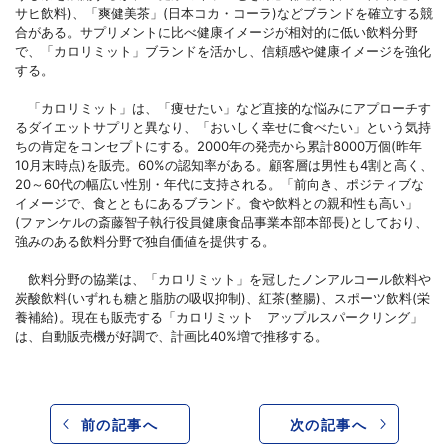
サヒ飲料)、「爽健美茶」(日本コカ・コーラ)などブランドを確立する競
合がある。サプリメントに比べ健康イメージが相対的に低い飲料分野
で、「カロリミット」ブランドを活かし、信頼感や健康イメージを強化
する。
「カロリミット」は、「痩せたい」など直接的な悩みにアプローチす
るダイエットサプリと異なり、「おいしく幸せに食べたい」という気持
ちの肯定をコンセプトにする。2000年の発売から累計8000万個(昨年
10月末時点)を販売。60%の認知率がある。顧客層は男性も4割と高く、
20～60代の幅広い性別・年代に支持される。「前向き、ポジティブな
イメージで、食とともにあるブランド。食や飲料との親和性も高い」
(ファンケルの斎藤智子執行役員健康食品事業本部本部長)としており、
強みのある飲料分野で独自価値を提供する。
飲料分野の協業は、「カロリミット」を冠したノンアルコール飲料や
炭酸飲料(いずれも糖と脂肪の吸収抑制)、紅茶(整腸)、スポーツ飲料(栄
養補給)。現在も販売する「カロリミット アップルスパークリング」
は、自動販売機が好調で、計画比40%増で推移する。
前の記事へ
次の記事へ