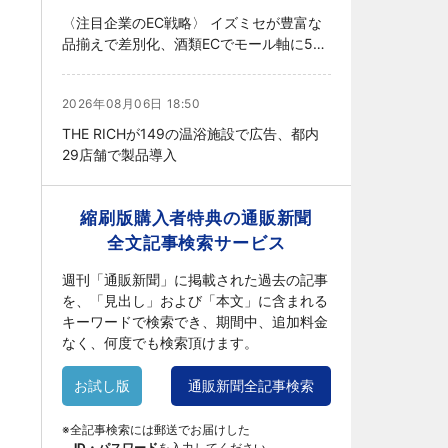
〈注目企業のEC戦略〉 イズミセが豊富な
品揃えで差別化、酒類ECでモール軸に50
店展開
2026年08月06日 18:50
THE RICHが149の温浴施設で広告、都内
29店舗で製品導入
縮刷版購入者特典の通販新聞
全文記事検索サービス
週刊「通販新聞」に掲載された過去の記事
を、「見出し」および「本文」に含まれる
キーワードで検索でき、期間中、追加料金
なく、何度でも検索頂けます。
お試し版
通販新聞全記事検索
※全記事検索には郵送でお届けした
ID・パスワード
を入力してください。