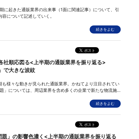
半期に起きた通販業界の出来事（1面に関連記事）について、引
内容について記述していく。
続きをよむ
各社順応図る<上半期の通販業界を振り返る>
」で大きな波紋
も様々な動きが見られた通販業界。かねてより注目されてい
年問題」については、周辺業界を含め多くの企業で新たな物流施
効率化を図っている。また、業界全体の信頼を揺るがしかねな
となったのが、小林製薬の紅麹問題。再発防止に向けた取り組
続きをよむ
ている。コロナ
年問題」の影響色濃く<上半期の通販業界を振り返る