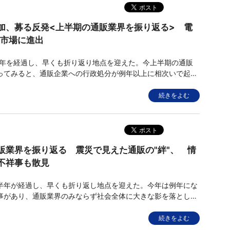
加、募る反発<上半期の通販業界を振り返る> 電
C市場に進出
半年を経過し、早くも折り返り地点を迎えた。今上半期の通販
ってみると、通販企業への行政処分が例年以上に相次いで起き
通販サイトからの個人情報の流出など、ネガティブな話題が数
た。その一方で、話題となっている電子決済のネット対応が各
続きをよむ
ど、新時代の到
販業界を振り返る 震災で見えた通販の"絆"、 情
不祥事も散見
半年が経過し、早くも折り返し地点を迎えた。今年は例年にな
事があり、通販業界のみならず社会全体に大きな影を落とした
じめ、消費増税の延期決定、大規模な顧客情報の流出などイン
ニュースが相次いだ。各社の動きとしてもアマゾンの送料無料
続きをよむ
郵便の大口料金値