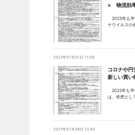
> 物流効
2023年も
ナウイルスの
「5類」へと
値上げなど「
とは大きな変
2022年07月21日 11:59
コロナや円
新しい買い
2022年も
は、依然とし
フラインを支
と、歴史的な
定など、歓迎
2021年07月08日 12:45