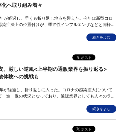
率化へ取り組み着々
半年が経過し、早くも折り返し地点を迎えた。今年は新型コロ
感染症法上の位置付けが、季節性インフルエンザなどと同様の
引き下げられた。また、通販周辺では生命線でもある物流費の
2024年問題」を見据えた動きが急速に広まっている。昨年度
続きをよむ
化が見られる
安、厳しい逆風<上半期の通販業界を振り返る>
物体験への挑戦も
半年が経過し、折り返しに入った。コロナの感染拡大について
て一進一退の状況となっており、通販業界としても人々のライ
えるという重要な役割が今も続いている。産業界全体を見渡す
円安に伴う輸入品価格の高騰に加え、原材料不足による価格改
続きをよむ
できない話題も