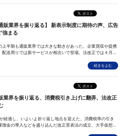
通販業界を振り返る】 新表示制度に期待の声、広告
"強まる
上半期も通販業界では大きな動きがあった。企業買収や提携
、配送周りでは新サービスが相次いで登場。法改正では４月に
食品」制度が始まり、今後の健食通販の市場活性化に大きな期
ている。その一方で広告手法を巡ったトラブルもいくつか見ら
続きをよむ
改正の動きが進む
販業界を振り返る、消費税引き上げに翻弄、法改正
む
半年が経過し、いよいよ折り返し地点を迎えた。消費税率の引き
課徴金の導入などを盛り込んだ改正景表法の成立、大手仮想モ
場」での二重価格表示問題など通販業界にとってはネガティブ