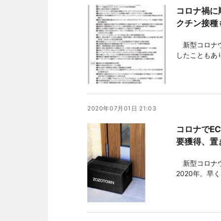
コロナ禍に
クチン接種
新型コロナウ
したこともあ
は一進一退を
言下での購買
一方、行政処
2020年07月01日 21:03
コロナでE
要獲得、置
新型コロナウ
2020年。
通販業界やそ
しての役割を
様々な制限が