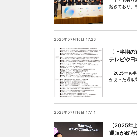
起きており、
き、通販のみ
サービスが今
る。競争が激
2025年07月16日 17:23
〈上半期の
テレビや日
2025年も
があった通販
事業取り消し
「TikTok
が予感される
2025年07月16日 17:14
〈2025
通販が政府