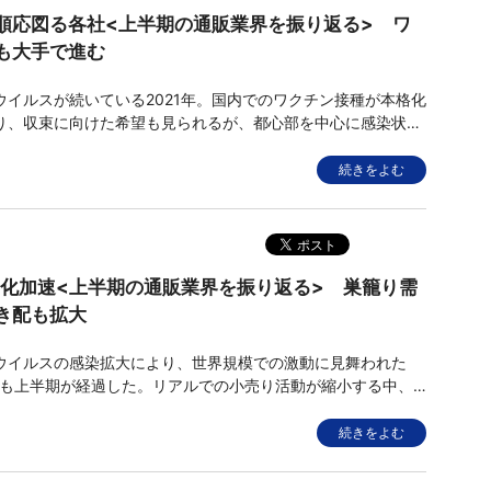
順応図る各社<上半期の通販業界を振り返る> ワ
も大手で進む
イルスが続いている2021年。国内でのワクチン接種が本格化
り、収束に向けた希望も見られるが、都心部を中心に感染状況
繰り返している。通販業界においては、引き続き、緊急事態宣
活動を支える社会インフラとしての役割を果たすことができた
続きをよむ
分などの暗い
C化加速<上半期の通販業界を振り返る> 巣籠り需
き配も拡大
イルスの感染拡大により、世界規模での激動に見舞われた
早くも上半期が経過した。リアルでの小売り活動が縮小する中、
の周辺企業は消費者の生活を支えるべく奮闘。社会インフラと
改めて広く示すことができた。その一方で企業活動そのものに
続きをよむ
生じるなど、後ろ