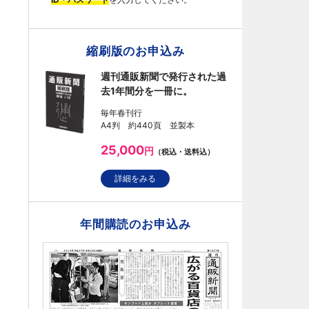
縮刷版のお申込み
週刊通販新聞で発行された過
去1年間分を一冊に。
毎年春刊行
A4判 約440頁 並製本
25,000
円
（税込・送料込）
詳細をみる
年間購読のお申込み