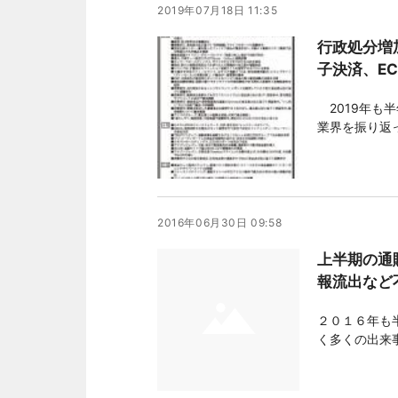
2019年07月18日 11:35
行政処分増
子決済、E
2019年も
業界を振り返
たほか、大手
多く目につい
社で始まるな
2016年06月30日 09:58
上半期の通
報流出など
２０１６年も
く多くの出来
熊本地震をは
パクトのある
化中止や日本