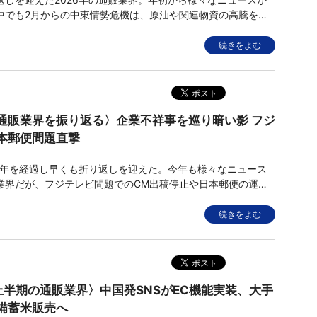
中でも2月からの中東情勢危機は、原油や関連物資の高騰を招
ならずあらゆる産業が大きな打撃を受けた。一方で中国発のEC
年も日本で話題となり、昨年に引き続き活発な動きを見せてい
続きをよむ
化する中で、
通販業界を振り返る〉企業不祥事を巡り暗い影 フジ
本郵便問題直撃
半年を経過し早くも折り返しを迎えた。今年も様々なニュース
業界だが、フジテレビ問題でのCM出稿停止や日本郵便の運送
など、ネガティブなニュースが印象に残っている。その一方で
 Shop」の日本展開が始まるといった、新たなビジネスチャンス
続きをよむ
ニュー
年上半期の通販業界〉中国発SNSがEC機能実装、大手
備蓄米販売へ