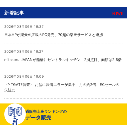
新着記事
NEWS
2026年08月06日 19:37
日本HPが楽天AI搭載のPC発売、70超の楽天サービスと連携
2026年08月06日 19:27
mitaseru JAPANが船橋にセントラルキッチン 2拠点目、面積は2.5倍
2026年08月06日 19:09
〈YTGATE調査〉 お盆に決済エラーが集中 月の約2倍、ECセールの
失注に
2026年08月06日 19:01
通販売上高ランキングの
〈注目企業のEC戦略〉 イズミセが豊富な品揃えで差別化、酒類ECでモ
データ販売
ール軸に50店展開