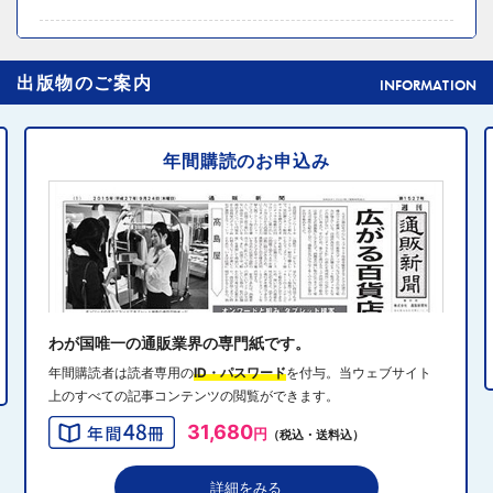
2024年10月31日 14:02
4
出版物のご案内
元ディノスの石川森生氏、ECのプロフェッショナルらの
INFORMATION
共助型ネットワーク組織立ち上げ
年間購読のお申込み
2024年10月31日 14:10
5
消費者庁、美容液通販に特定商取引法違反で9カ月の業務
停止命令
2024年10月31日 14:32
6
エディオン、Z世代向け家電強化 「ビジュ」で若年層取
り込み
わが国唯一の通販業界の専門紙です。
年間購読者は読者専用の
ID・パスワード
を付与。当ウェブサイト
上のすべての記事コンテンツの閲覧ができます。
2024年10月31日 13:40
7
31,680
円
（税込・送料込）
QVCジャパンがゾゾと”コーデ対決”、”千葉愛”テーマにフ
ァッションイベント開催
詳細をみる