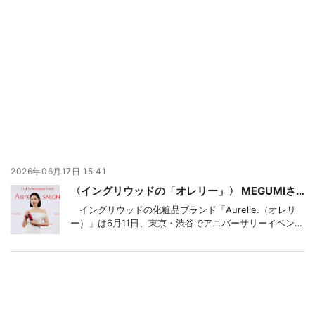
2026年06月17日 15:41
〈イングリウッドの「オレリー」〉 MEGUMIさんが登壇、新商品のクレンジングを実演
イングリウッドの化粧品ブランド「Aurelie.（オレリ
ー）」は6月11日、東京・渋谷でアニバーサリーイベント
を開催した。プロデューサーでタレントのMEGUMIさん
（＝写真）が登壇し、新商品のジェルクレンジングを実
演交え紹介した。グループで商品企画や販売を手掛ける
アミノセルス製薬の品川悠輔社長が登