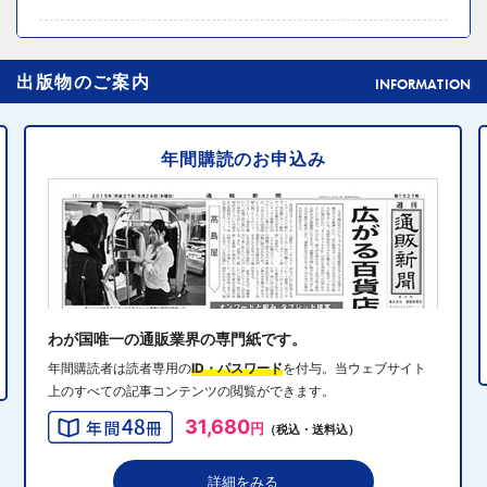
2024年10月31日 14:02
4
出版物のご案内
元ディノスの石川森生氏、ECのプロフェッショナルらの
INFORMATION
共助型ネットワーク組織立ち上げ
年間購読のお申込み
2024年10月31日 14:10
5
消費者庁、美容液通販に特定商取引法違反で9カ月の業務
停止命令
2024年10月31日 14:32
6
エディオン、Z世代向け家電強化 「ビジュ」で若年層取
り込み
わが国唯一の通販業界の専門紙です。
年間購読者は読者専用の
ID・パスワード
を付与。当ウェブサイト
上のすべての記事コンテンツの閲覧ができます。
2024年10月31日 13:40
7
31,680
円
（税込・送料込）
QVCジャパンがゾゾと”コーデ対決”、”千葉愛”テーマにフ
ァッションイベント開催
詳細をみる