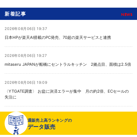
新着記事
NEWS
2026年08月06日 19:37
日本HPが楽天AI搭載のPC発売、70超の楽天サービスと連携
2026年08月06日 19:27
mitaseru JAPANが船橋にセントラルキッチン 2拠点目、面積は2.5倍
2026年08月06日 19:09
〈YTGATE調査〉 お盆に決済エラーが集中 月の約2倍、ECセールの
失注に
2026年08月06日 19:01
通販売上高ランキングの
〈注目企業のEC戦略〉 イズミセが豊富な品揃えで差別化、酒類ECでモ
データ販売
ール軸に50店展開