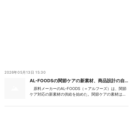
2026年05月13日 15:30
AL-FOODSの関節ケアの新素材、商品設計の自由度の高さ強み
原料メーカーのAL-FOODS（＝アルフーズ）は、関節
ケア対応の新素材の供給を始めた。関節ケアの素材は、
グルコサミンやコンドロイチンが知られる。ただ、機能
を発揮するには高配合する必要がある。新素材は、低用
量で機能が期待できるため、他素材との組み合わせなど
商品設計の自由度の高さを強みにする。