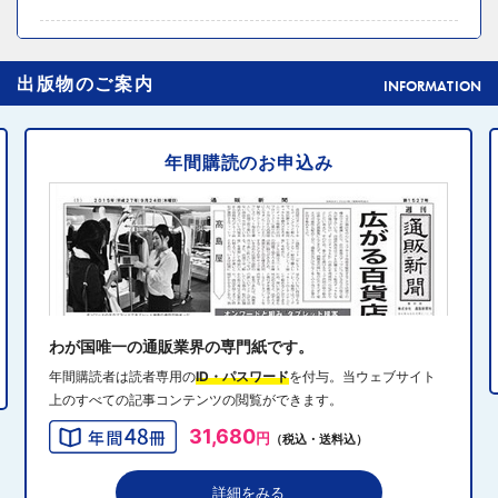
2024年10月31日 14:02
4
出版物のご案内
元ディノスの石川森生氏、ECのプロフェッショナルらの
INFORMATION
共助型ネットワーク組織立ち上げ
年間購読のお申込み
2024年10月31日 14:10
5
消費者庁、美容液通販に特定商取引法違反で9カ月の業務
停止命令
2024年10月31日 14:32
6
エディオン、Z世代向け家電強化 「ビジュ」で若年層取
り込み
わが国唯一の通販業界の専門紙です。
年間購読者は読者専用の
ID・パスワード
を付与。当ウェブサイト
上のすべての記事コンテンツの閲覧ができます。
2024年10月31日 13:40
7
31,680
円
（税込・送料込）
QVCジャパンがゾゾと”コーデ対決”、”千葉愛”テーマにフ
ァッションイベント開催
詳細をみる