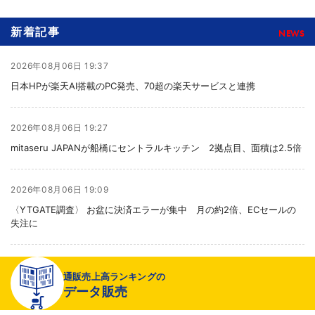
新着記事
NEWS
2026年08月06日 19:37
日本HPが楽天AI搭載のPC発売、70超の楽天サービスと連携
2026年08月06日 19:27
mitaseru JAPANが船橋にセントラルキッチン 2拠点目、面積は2.5倍
2026年08月06日 19:09
〈YTGATE調査〉 お盆に決済エラーが集中 月の約2倍、ECセールの
失注に
2026年08月06日 19:01
通販売上高ランキングの
〈注目企業のEC戦略〉 イズミセが豊富な品揃えで差別化、酒類ECでモ
データ販売
ール軸に50店展開