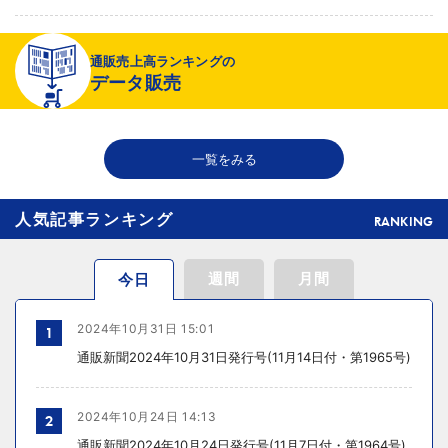
2026年08月06日 19:01
通販売上高ランキングの
〈注目企業のEC戦略〉 イズミセが豊富な品揃えで差別化、酒類ECでモ
データ販売
ール軸に50店展開
2026年08月06日 18:50
一覧をみる
THE RICHが149の温浴施設で広告、都内29店舗で製品導入
人気記事ランキング
RANKING
週間
月間
今日
2024年10月31日 15:01
1
通販新聞2024年10月31日発行号(11月14日付・第1965号)
2024年10月24日 14:13
2
通販新聞2024年10月24日発行号(11月7日付・第1964号)