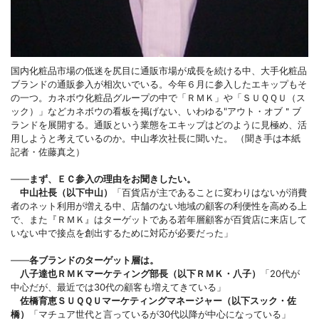
国内化粧品市場の低迷を尻目に通販市場が成長を続ける中、大手化粧品
ブランドの通販参入が相次いでいる。今年６月に参入したエキップもそ
の一つ。カネボウ化粧品グループの中で「ＲＭＫ」や「ＳＵＱＱＵ（ス
ック）」などカネボウの看板を掲げない、いわゆる"アウト・オブ＂ブ
ランドを展開する。通販という業態をエキップはどのように見極め、活
用しようと考えているのか。中山孝次社長に聞いた。 （聞き手は本紙
記者・佐藤真之）
――
まず、ＥＣ参入の理由をお聞きしたい。
中山社長（以下中山）
「百貨店が主であることに変わりはないが消費
者のネット利用が増える中、店舗のない地域の顧客の利便性を高める上
で、また『ＲＭＫ』はターゲットである若年層顧客が百貨店に来店して
いない中で接点を創出するために対応が必要だった」
――
各ブランドのターゲット層は。
八子達也ＲＭＫマーケティング部長（以下ＲＭＫ・八子）
「20代が
中心だが、最近では30代の顧客も増えてきている」
佐橋育恵ＳＵＱＱＵマーケティングマネージャー（以下スック・佐
橋）
「マチュア世代と言っているが30代以降が中心になっている」