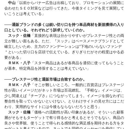
中山
「以前からバナー広告は出稿しており、プロモーションの展開に
会わせたＳＥＯ対策などは行ってきた。今後タイミングを見て展開して
いこうとは考えている」
――
通販ブランドの多くは鋭い切り口を持つ単品商材を新規獲得の入り
口としている。それぞれどう訴求していくのか。
スック・佐橋
「直接的な表現は分かりやすいがプレステージ性との両
立が難しい面もある。ただ、『スック』はベースメークブランドとして
確立したいため、主力のファンデーションは"下地のいらないファンデ
＂といった切り口を店頭で伝えている。ぎりぎりだがその程度はやる必
要がある」
ＲＭＫ・八子
「スター商品はあるが各商品を適切に使ってもらうこと
が基本。特定商品を誇張することは考えていない」
――
プレステージ性と通販市場は合致するのか。
ＲＭＫ・八子
「そこが難しいところ。一般的に百貨店はプレステージ
性が高いイメージだがネット市場は百花繚乱。『手軽な』イメージは、
少し間違えば『チープさ』につながってしまう。イメージを損なわずに
整合性を取っていかないといけない。とりわけサイトの見せ方にはこだ
わり、実用的なサイトには今後もならないだろうと思う」
スック・佐橋
「価格への流動性が高い印象があるが、そういった顧客
層がそもそもターゲットで有り得るかと考えるとそうでもない。商品の
良さや世界観、使うことで得られる感情的な満足感を期待される方をタ
ーゲットと考えているので、ネットでも同様のメッセージを発信してい