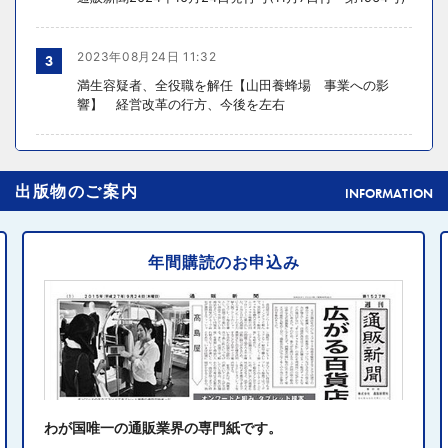
2023年08月24日 11:32
3
満生容疑者、全役職を解任【山田養蜂場 事業への影
響】 経営改革の行方、今後を左右
2024年10月31日 14:02
4
出版物のご案内
元ディノスの石川森生氏、ECのプロフェッショナルらの
INFORMATION
共助型ネットワーク組織立ち上げ
年間購読のお申込み
2024年10月31日 14:10
5
消費者庁、美容液通販に特定商取引法違反で9カ月の業務
停止命令
2024年10月31日 14:32
6
エディオン、Z世代向け家電強化 「ビジュ」で若年層取
り込み
わが国唯一の通販業界の専門紙です。