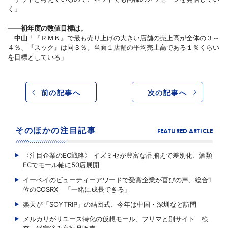
く」
――
初年度の数値目標は。
中山
「『ＲＭＫ』で最も売り上げの大きい店舗の売上高が全体の３～
４％、『スック』は同３％。当面１店舗の平均売上高である１％くらい
を目標としている」
前の記事へ
次の記事へ
そのほかの注目記事
FEATURED ARTICLE
〈注目企業のEC戦略〉 イズミセが豊富な品揃えで差別化、酒類
ECでモール軸に50店展開
イーベイのビューティーアワードで受賞企業が喜びの声、総合1
位のCOSRX 「一緒に成長できる」
楽天が「SOYTRIP」の結団式、今年は中国・深圳など訪問
メルカリがリユース特化の仮想モール、フリマと別サイト 検