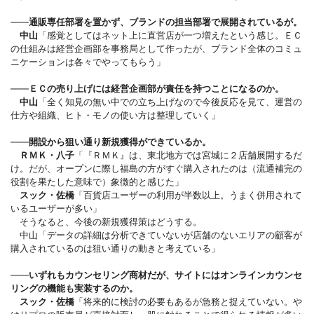
――
通販専任部署を置かず、ブランドの担当部署で展開されているが。
中山
「感覚としてはネット上に直営店が一つ増えたという感じ。ＥＣ
の仕組みは経営企画部を事務局として作ったが、ブランド全体のコミュ
ニケーションは各々でやってもらう」
――
ＥＣの売り上げには経営企画部が責任を持つことになるのか。
中山
「全く知見の無い中での立ち上げなので今後反応を見て、運営の
仕方や組織、ヒト・モノの使い方は整理していく」
――
開設から狙い通り新規獲得ができているか。
ＲＭＫ・八子
「『ＲＭＫ』は、東北地方では宮城に２店舗展開するだ
け。だが、オープンに際し福島の方がすぐ購入されたのは（流通補完の
役割を果たした意味で）象徴的と感じた」
スック・佐橋
「百貨店ユーザーの利用が半数以上。うまく併用されて
いるユーザーが多い」
そうなると、今後の新規獲得策はどうする。
中山「データの詳細は分析できていないが店舗のないエリアの顧客が
購入されているのは狙い通りの動きと考えている」
――
いずれもカウンセリング商材だが、サイトにはオンラインカウンセ
リングの機能も実装するのか。
スック・佐橋
「将来的に検討の必要もあるが急務と捉えていない。や