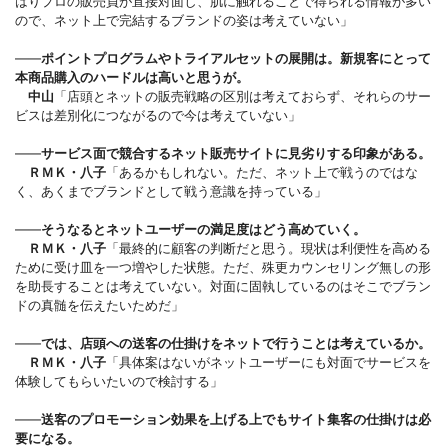
はりプロの販売員が直接対面し、肌に触れることで得られる情報が多い
ので、ネット上で完結するブランドの姿は考えていない」
――
ポイントプログラムやトライアルセットの展開は。新規客にとって
本商品購入のハードルは高いと思うが。
中山
「店頭とネットの販売戦略の区別は考えておらず、それらのサー
ビスは差別化につながるので今は考えていない」
――
サービス面で競合するネット販売サイトに見劣りする印象がある。
ＲＭＫ・八子
「あるかもしれない。ただ、ネット上で戦うのではな
く、あくまでブランドとして戦う意識を持っている」
――
そうなるとネットユーザーの満足度はどう高めていく。
ＲＭＫ・八子
「最終的に顧客の判断だと思う。現状は利便性を高める
ために受け皿を一つ増やした状態。ただ、殊更カウンセリング無しの形
を助長することは考えていない。対面に固執しているのはそこでブラン
ドの真髄を伝えたいためだ」
――
では、店頭への送客の仕掛けをネットで行うことは考えているか。
ＲＭＫ・八子
「具体案はないがネットユーザーにも対面でサービスを
体験してもらいたいので検討する」
――
送客のプロモーション効果を上げる上でもサイト集客の仕掛けは必
要になる。