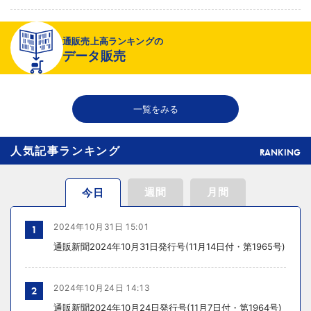
2026年08月06日 19:01
通販売上高ランキングの
〈注目企業のEC戦略〉 イズミセが豊富な品揃えで差別化、酒類ECでモ
データ販売
ール軸に50店展開
2026年08月06日 18:50
一覧をみる
THE RICHが149の温浴施設で広告、都内29店舗で製品導入
人気記事ランキング
RANKING
週間
月間
今日
2024年10月31日 15:01
1
通販新聞2024年10月31日発行号(11月14日付・第1965号)
2024年10月24日 14:13
2
通販新聞2024年10月24日発行号(11月7日付・第1964号)