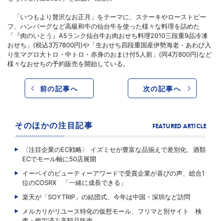
「いつもより贅沢なお正月」をテーマに、ステーキやローストビー
フ、ハンバーグなど高級和牛の仙台牛を使った様々な料理を詰めた
「『肉のいとう』A5ランク仙台牛お肉おせち料理2010三段重9品冷凍
おせち」(税込3万7800円)や「生おせち四段重国産伊勢海老・あわび入
り生マグロ大トロ・中トロ・赤身のおまけ付5人前」(同4万800円)など
様々なおせちの予約販売を開始している。
前の記事へ
次の記事へ
そのほかの注目記事
FEATURED ARTICLE
〈注目企業のEC戦略〉 イズミセが豊富な品揃えで差別化、酒類
ECでモール軸に50店展開
イーベイのビューティーアワードで受賞企業が喜びの声、総合1
位のCOSRX 「一緒に成長できる」
楽天が「SOYTRIP」の結団式、今年は中国・深圳など訪問
メルカリがリユース特化の仮想モール、フリマと別サイト 検
査・鑑定済み高額品販売