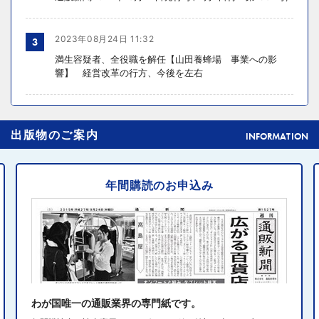
2023年08月24日 11:32
3
満生容疑者、全役職を解任【山田養蜂場 事業への影
響】 経営改革の行方、今後を左右
2024年10月31日 14:02
4
出版物のご案内
元ディノスの石川森生氏、ECのプロフェッショナルらの
INFORMATION
共助型ネットワーク組織立ち上げ
年間購読のお申込み
2024年10月31日 14:10
5
消費者庁、美容液通販に特定商取引法違反で9カ月の業務
停止命令
2024年10月31日 14:32
6
エディオン、Z世代向け家電強化 「ビジュ」で若年層取
り込み
わが国唯一の通販業界の専門紙です。