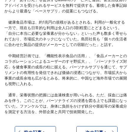
アドバイスを受けられるサービスを無料で提供する。蓄積した食事記録
からより最適な「ベースサプリ」の提案にもつなげる。
健康食品市場は、約1兆円の規模があるとされる。利用が一般化する
一方で、現在も日常的な利用は全人口の3割程度にとどまるという。
「自分に本当に必要な栄養素が分からない」といった声も数多く寄せら
れており、市場拡大のネックになっていた。島田社長も「個々の生活者
に合わせた製品の提供がメーカーとしての宿願だった」と話す。
中期経営計画では、「機能性表示食品の活用」、「食品メーカーとの
コラボレーションによるユーザーのすそ野拡大」、「パーソナライズ対
応」を健食事業の成長の柱に据える。パーソナルサプリを通じて、サプ
リメントの有用性を発信できれば価値の浸透につながり、市場拡大から
事業の成長余地も広がるとみる。将来的に、中国など海外市場での展開
も視野に入れる。
通常、栄養状態の把握には血液検査が用いられる。ただ、採血には痛
みを伴う。このことが、パーソナライズの浸透を図る上でも課題になっ
ていた。ファンケルでは、身体に負担をかけず鉄分や亜鉛等の栄養成分
を測定する方法を、外部企業と共同で技術開発した。