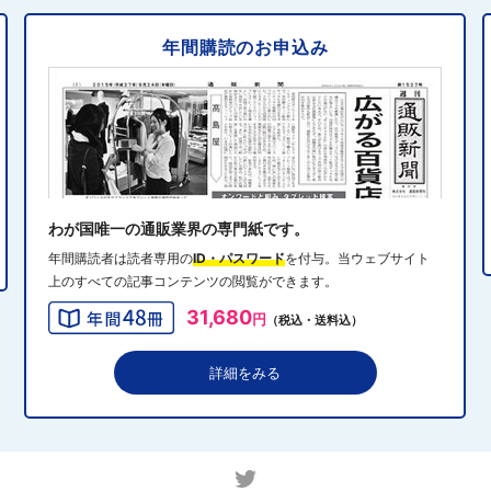
年間購読のお申込み
2024年10月31日 14:10
5
消費者庁、美容液通販に特定商取引法違反で9カ月の業務
停止命令
2024年10月31日 14:32
6
エディオン、Z世代向け家電強化 「ビジュ」で若年層取
り込み
わが国唯一の通販業界の専門紙です。
年間購読者は読者専用の
ID・パスワード
を付与。当ウェブサイト
上のすべての記事コンテンツの閲覧ができます。
2024年10月31日 13:40
7
31,680
円
（税込・送料込）
QVCジャパンがゾゾと”コーデ対決”、”千葉愛”テーマにフ
ァッションイベント開催
詳細をみる
2024年10月31日 13:19
8
アダストリアのEC戦略、モール化とOMOを加速 2030
年に自社EC流通総額1000億円へ