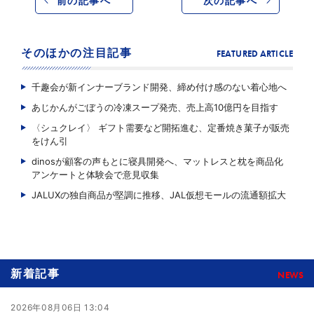
前の記事へ
次の記事へ
そのほかの注目記事
FEATURED ARTICLE
千趣会が新インナーブランド開発、締め付け感のない着心地へ
あじかんがごぼうの冷凍スープ発売、売上高10億円を目指す
〈シュクレイ〉 ギフト需要など開拓進む、定番焼き菓子が販売
をけん引
dinosが顧客の声もとに寝具開発へ、マットレスと枕を商品化
アンケートと体験会で意見収集
JALUXの独自商品が堅調に推移、JAL仮想モールの流通額拡大
新着記事
NEWS
2026年08月06日 13:04