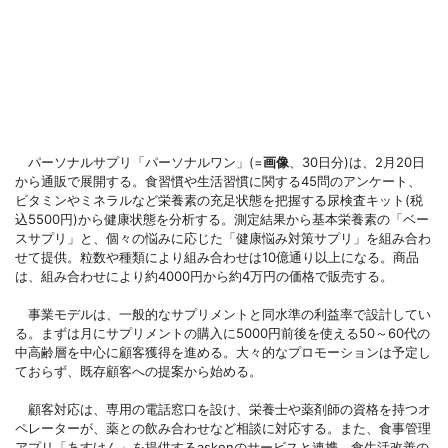
パーソナルサプリ「パーソナルワン」(=
画像
、30日分)は、2月20日
から通販で展開する。食習慣や生活習慣に関する45問のアンケート、
ビタミンやミネラルなど栄養素の充足状態を把握する尿検査キット(税
込5500円)から健康状態を分析する。測定結果から基本栄養素の「ベー
スサプリ」と、個々の悩みに応じた「健康悩み対策サプリ」を組み合わ
せて提供。粒数や種類により組み合わせは10億通り以上になる。商品
は、組み合わせにより約4000円から約4万円の価格で販売する。
事業モデルは、一般的なサプリメントと同水準の利益率で設計してい
る。まずは月にサプリメントの購入に5000円前後を使える50～60代の
中高齢層を中心に顧客獲得を進める。大々的なプロモーションは予定し
ておらず、既存顧客への提案から始める。
顧客対応は、専用の電話窓口を設け、栄養士や薬剤師の資格を持つオ
ペレーターが、薬との飲み合わせなど相談に対応する。また、食事管理
アプリ「あすけん」を提供するaskenのサービスと連携。食生活改善の