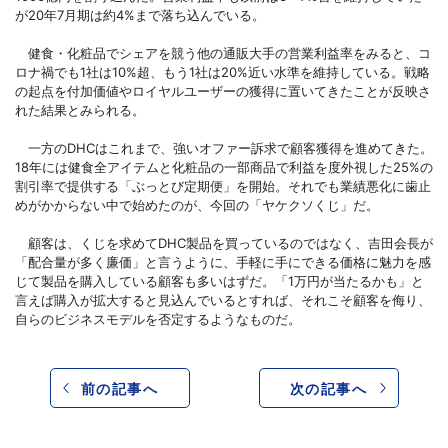
が20年7月期は約4%まで落ち込んでいる。
健食・化粧品でシェアを競う他の通販大手の営業利益率をみると、コ
ロナ禍でも1社は10%超、もう1社は20%近い水準を維持している。戦略
の起点を付加価値やロイヤルユーザーの獲得に置いてきたことが反映さ
れた結果とみられる。
一方のDHCはこれまで、強いオファー訴求で顧客獲得を進めてきた。
18年には健食全アイテムと化粧品の一部商品で利益を度外視した25%の
割引率で提供する「ぶっとび定期便」を開始。それでも業績悪化に歯止
めがかからない中で始めたのが、今回の「ヤケクソくじ」だ。
顧客は、くじを求めてDHC製品を買っているのではなく、吉田会長が
「配合量が多く廉価」と言うように、手軽に手にできる価格に魅力を感
じて製品を購入している顧客も多いはずだ。「1万円が当たるかも」と
言えば購入が拡大すると見込んでいるとすれば、それこそ顧客を侮り、
自らのビジネスモデルを否定するようなものだ。
前の記事へ
次の記事へ