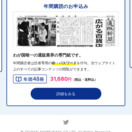
年間購読のお申込み
2024年10月31日 14:10
5
消費者庁、美容液通販に特定商取引法違反で9カ月の業務
停止命令
2024年10月31日 14:32
6
エディオン、Z世代向け家電強化 「ビジュ」で若年層取
り込み
わが国唯一の通販業界の専門紙です。
年間購読者は読者専用の
ID・パスワード
を付与。当ウェブサイト
上のすべての記事コンテンツの閲覧ができます。
2024年10月31日 13:40
7
31,680
円
（税込・送料込）
QVCジャパンがゾゾと”コーデ対決”、”千葉愛”テーマにフ
ァッションイベント開催
詳細をみる
2024年10月31日 13:19
8
アダストリアのEC戦略、モール化とOMOを加速 2030
年に自社EC流通総額1000億円へ
© TSUHAN SHIMBUNSYA CO,LTD. All Rights Reserved.