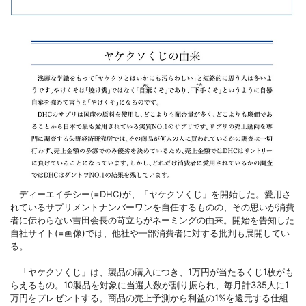
ディーエイチシー(=DHC)が、「ヤケクソくじ」を開始した。愛用さ
れているサプリメントナンバーワンを自任するものの、その思いが消費
者に伝わらない吉田会長の苛立ちがネーミングの由来。開始を告知した
自社サイト(=画像)では、他社や一部消費者に対する批判も展開してい
る。
「ヤケクソくじ」は、製品の購入につき、1万円が当たるくじ1枚がも
らえるもの。10製品を対象に当選人数が割り振られ、毎月計335人に1
万円をプレゼントする。商品の売上予測から利益の1%を還元する仕組