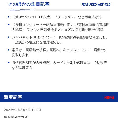
そのほかの注目記事
FEATURED ARTICLE
〈第3のタバコ〉 EC拡大、〝リラックス〟など用途広がる
〈笹川コンシューマー商品本部長に聞く JR東日本商事の市場拡
大戦略〉 ファンと交流機会拡大、顧客起点の商品開発が鍵に
ジャパネットHDとツインバードが秘密保持確認書取り交わし、
「誠実かつ建設的な検討進める」
楽天が「実店舗の接客」実現へ、AIコンシェルジュ 店舗の知
見取り入れ
与信管理期間が大幅短縮、カード大手2社が25日に 予約販売
などに影響も
新着記事
NEWS
2026年08月06日 13:04
悪質業者の本質