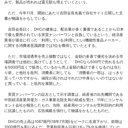
みで、製品が売れれば還元額も増えていくという。
ただ、今年11月、開始にあたり吉田会長名義で自社サイト公開した文
書が物議をかもしている。
吉田会長曰く、DHCの健食は、配合量が多く廉価であることから日本
で最も愛用されている実質ナンバーワンと自負しているという。経済産
業省が過去に行った「利用している(利用したい)機能性食品メーカー」
に関する消費者意識調査では1位を獲得していたとする。
ただ、市場浸透率を売上個数ではなく、金額の多寡で優劣を決める市
場調査では他社に負けてしまうとして、「DHCなら500円で売れるもの
を5000円近くで販売しているから売上金額の集計で多くなるのは当た
り前」と他社を批判。消費者に対しても、「消費者の一部は、はっきり
言ってバカですから、値段が高ければそれだけ中身もいいのではないか
と買っている」と批判を展開した。
実質ナンバーワンの証左として示す調査は、経産省の出先機関である
中部経済産業局電力・ガス事業北陸支局の助成を受け、11年にコンサル
タント会社が報告したもの。当時、経産局やコンサルが営利目的の利用
に抗議したものの、広告掲載を強行して物議をかもしたものだ。
DHCの売上高は1087億円(18年7月期)をピークに右肩下がり。前期は
1000億円を割り込んだ。営業利益率も以前は6～7%台を維持していた