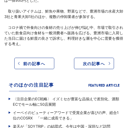
は一律950円とした。
取り扱いアイテムは、鮮魚や果物、野菜などで、豊洲市場の水産大卸
3社と青果大卸1社のほか、複数の仲卸業者が参加する。
コロナ禍で外食向けの食材の売り上げが伸び悩む中、市場で取引され
ていた飲食店向け食材を一般消費者へ販路を広げる。豊洲市場に入荷し
た当日に届ける鮮度の良さで訴求し、料理好きな層を中心に需要を獲得
する考え。
前の記事へ
次の記事へ
そのほかの注目記事
FEATURED ARTICLE
〈注目企業のEC戦略〉 イズミセが豊富な品揃えで差別化、酒類
ECでモール軸に50店展開
イーベイのビューティーアワードで受賞企業が喜びの声、総合1
位のCOSRX 「一緒に成長できる」
楽天が「SOYTRIP」の結団式、今年は中国・深圳など訪問