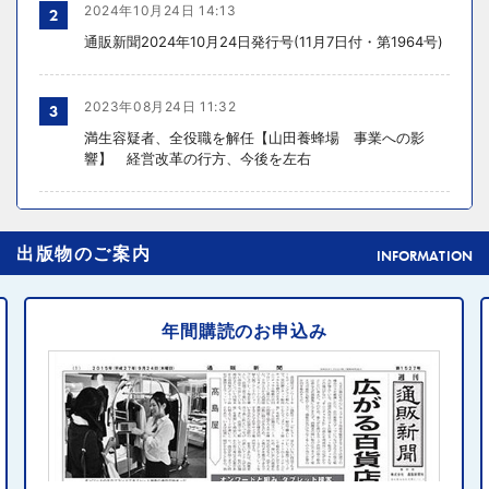
2024年10月24日 14:13
2
通販新聞2024年10月24日発行号(11月7日付・第1964号)
2023年08月24日 11:32
3
満生容疑者、全役職を解任【山田養蜂場 事業への影
響】 経営改革の行方、今後を左右
2024年10月31日 14:02
4
出版物のご案内
元ディノスの石川森生氏、ECのプロフェッショナルらの
INFORMATION
共助型ネットワーク組織立ち上げ
年間購読のお申込み
2024年10月31日 14:10
5
消費者庁、美容液通販に特定商取引法違反で9カ月の業務
停止命令
2024年10月31日 14:32
6
エディオン、Z世代向け家電強化 「ビジュ」で若年層取