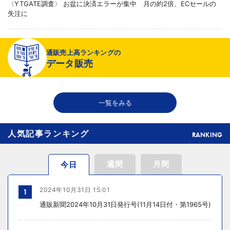
〈YTGATE調査〉 お盆に決済エラーが集中 月の約2倍、ECセールの
失注に
2026年08月06日 19:01
通販売上高ランキングの
〈注目企業のEC戦略〉 イズミセが豊富な品揃えで差別化、酒類ECでモ
データ販売
ール軸に50店展開
2026年08月06日 18:50
一覧をみる
THE RICHが149の温浴施設で広告、都内29店舗で製品導入
人気記事ランキング
RANKING
週間
月間
今日
2024年10月31日 15:01
1
通販新聞2024年10月31日発行号(11月14日付・第1965号)