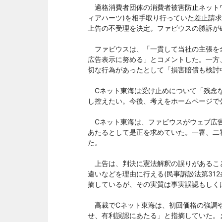
適格消費者団体の消費者被害防止ネットワ
ィアハーツ)を相手取り行っていた差止請求
上告の不受理を決定。ファビウスの勝訴が
ファビウスは、「一貫して当社の主張を
広告表示に努める」とコメントした。一方
切な行為があったとして「損害賠償も検討
Cネット東海は受け止めについて「残念な
し控えたい。今後、考えをホームページで公
Cネット東海は、ファビウスがウェブ広告
あたるとして是正を求めていた。一審、二
た。
上告は、判決に憲法解釈の誤りがあるこ
違いなどを理由に行える(民事訴訟法第31
摘しているが、その実質は事実誤認もしく
高裁でCネット東海は、初回価格の強調や
せ、有利誤認にあたる」と指摘していた。