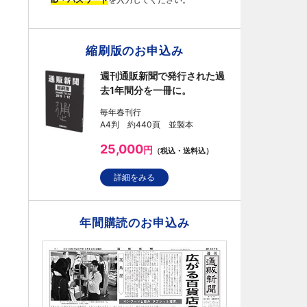
縮刷版のお申込み
週刊通販新聞で発行された過
去1年間分を一冊に。
毎年春刊行
A4判 約440頁 並製本
25,000
円
（税込・送料込）
詳細をみる
年間購読のお申込み