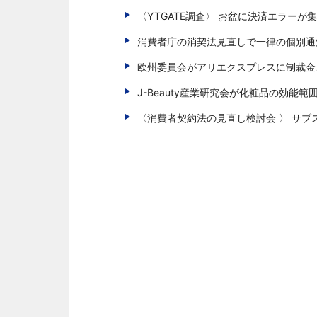
〈YTGATE調査〉 お盆に決済エラーが
消費者庁の消契法見直しで一律の個別通
欧州委員会がアリエクスプレスに制裁金
J-Beauty産業研究会が化粧品の効能
〈消費者契約法の見直し検討会 〉 サ