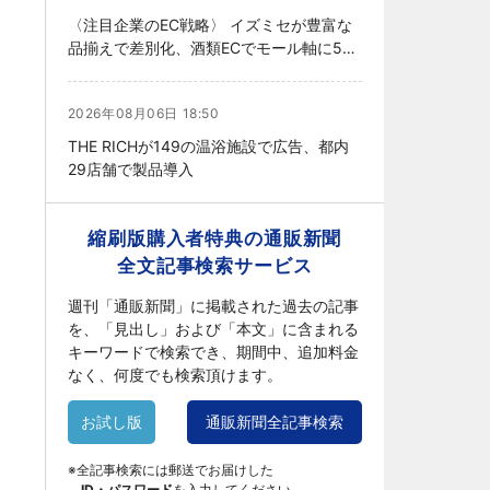
〈注目企業のEC戦略〉 イズミセが豊富な
品揃えで差別化、酒類ECでモール軸に50
店展開
2026年08月06日 18:50
THE RICHが149の温浴施設で広告、都内
29店舗で製品導入
縮刷版購入者特典の通販新聞
全文記事検索サービス
週刊「通販新聞」に掲載された過去の記事
を、「見出し」および「本文」に含まれる
キーワードで検索でき、期間中、追加料金
なく、何度でも検索頂けます。
お試し版
通販新聞全記事検索
※全記事検索には郵送でお届けした
ID・パスワード
を入力してください。