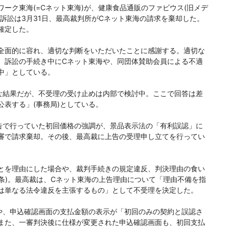
ーク東海(=Cネット東海)が、健康食品通販のファビウス(旧メデ
訴訟は3月31日、最高裁判所がCネット東海の請求を棄却した。
確定した。
全面的に容れ、適切な判断をいただいたことに感謝する。適切な
、訴訟の手続き中にCネット東海や、同団体賛助会員による不適
中」としている。
結果だが、不受理の受け止めは内部で検討中。ここで回答は差
表する」(事務局)としている。
で行っていた初回価格の強調が、景品表示法の「有利誤認」に
審で請求棄却。その後、最高裁に上告の受理申し立てを行ってい
とを理由にした場合や、裁判手続きの規定違反、判決理由の食い
2条)。最高裁は、Cネット東海の上告理由について「理由不備を指
は単なる法令違反を主張するもの」として不受理を決定した。
、申込確認画面の支払金額の表示が「初回のみの契約と誤認さ
また、一審判決後に仕様が変更された申込確認画面も、初回支払