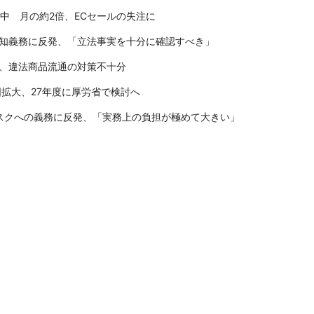
集中 月の約2倍、ECセールの失注に
知義務に反発、「立法事実を十分に確認すべき」
、違法商品流通の対策不十分
範囲拡大、27年度に厚労省で検討へ
ブスクへの義務に反発、「実務上の負担が極めて大きい」