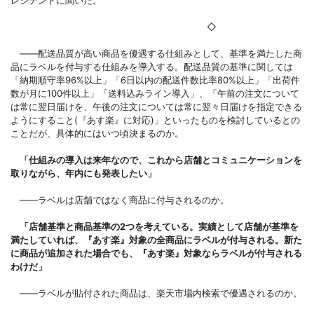
◇
――配送品質が高い商品を優遇する仕組みとして、基準を満たした商
品にラベルを付与する仕組みを導入する。配送品質の基準に関しては
「納期順守率96%以上」「6日以内の配送件数比率80%以上」「出荷件
数が月に100件以上」「送料込みライン導入」、「午前の注文について
は常に翌日届けを、午後の注文については常に翌々日届けを指定できる
ようにすること(『あす楽』に対応)」といったものを検討しているとの
ことだが、具体的にはいつ頃決まるのか。
「仕組みの導入は来年なので、これから店舗とコミュニケーションを
取りながら、年内にも発表したい」
――ラベルは店舗ではなく商品に付与されるのか。
「店舗基準と商品基準の2つを考えている。実績として店舗が基準を
満たしていれば、『あす楽』対象の全商品にラベルが付与される。新た
に商品が追加された場合でも、『あす楽』対象ならラベルが付与される
わけだ」
――ラベルが貼付された商品は、楽天市場内検索で優遇されるのか。