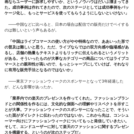
画ならユーザーに訴求しやすいか、というノウハウはだいぶ溜まってき
た。成功事例は作れてきたので、次のステージとしては成功事例をパッ
ケージ化し、もっとサービスを使ってもらうようにしないといけない」
――中国などに比べると、日本の場合は配信での販売だけでペイする
のは難しいという声もあるが。
「中国はライブコマースの使い方がやや特殊なので、ああいった形で
の普及は難しいと思う。ただ、ライブならではの双方向感や臨場感があ
るし、店舗の熱量もテキストよりもリッチに伝えられるというメリット
がある。そういったものが大事なカテゴリーの商品についてはライブコ
マースとの親和性が高いので、もっとシャープにしていけば、それなり
に有用な販売手法となるのではないか」
――東京ファッションウィークのスポンサーとなって3年経過した
が、どんな影響があったか。
「業界内での楽天のプレゼンスを作ってくれた。ファッションブラン
ドとの関係性を作るには、文化的な側面への理解やリスペクトを示すこ
とが大事。ファッションウィークのスポンサーになったことで、そうい
った面がダイレクトに伝わったのではないか。これから先は、コンシュ
ーマー向けにファッションウィークについてもっと発信していきたい。
そして、エンドユーザーに対して楽天のファッションに関するプレゼン
スを構築する、というのが次のステップだ」