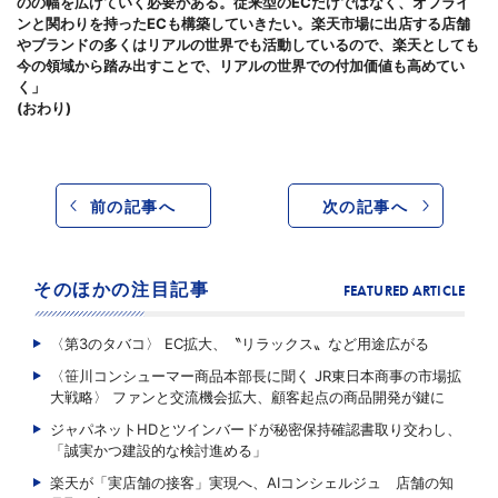
のの幅を広げていく必要がある。従来型のECだけではなく、オフライ
ンと関わりを持ったECも構築していきたい。楽天市場に出店する店舗
やブランドの多くはリアルの世界でも活動しているので、楽天としても
今の領域から踏み出すことで、リアルの世界での付加価値も高めてい
く」
(おわり)
前の記事へ
次の記事へ
そのほかの注目記事
FEATURED ARTICLE
〈第3のタバコ〉 EC拡大、〝リラックス〟など用途広がる
〈笹川コンシューマー商品本部長に聞く JR東日本商事の市場拡
大戦略〉 ファンと交流機会拡大、顧客起点の商品開発が鍵に
ジャパネットHDとツインバードが秘密保持確認書取り交わし、
「誠実かつ建設的な検討進める」
楽天が「実店舗の接客」実現へ、AIコンシェルジュ 店舗の知