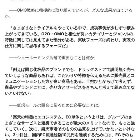
――OMO戦略に積極的に取り組んでいるが、どんな成果が出ている
か。
「さまざまなトライアルをやっている中で、成功事例が少しずつ積み
上がってきている。O2O・OMOと相性が良いカテゴリーとジャンルの
特徴に関しては見えてきた部分がある。実験フェーズは終わり、実装の
仕方に関して思考するフェーズだ」
――ショールーミング店舗で重要なことは何か。
「例えば同じ化粧品のブランドでも、ドラッグストアで説明無く売っ
ていくような商品もあれば、こだわりや特徴を伝えるために販売員とコ
ミュニケーションした方が良い商品もある。十把ひとからげで考えず、
商品やブランドごとに、売り方とサービスをきちんと考えて組み立てな
いといけない」
――仮想モールの競合に勝るために必要なことは。
「楽天の特徴はエコシステム。EC単体というよりは、グループのさ
まざまなサービスと連携できることが最大のメリットなので、もっと強
くしていく。次に、楽天市場そのものの品質を上げていかないといけな
い。3つ目は、国内EC流通総額10兆円を達成するためには、ECそのも