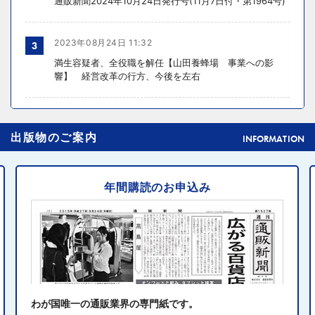
通販新聞2024年10月24日発行号(11月7日付・第1964号)
2023年08月24日 11:32
3
満生容疑者、全役職を解任【山田養蜂場 事業への影
響】 経営改革の行方、今後を左右
2024年10月31日 14:02
4
出版物のご案内
元ディノスの石川森生氏、ECのプロフェッショナルらの
INFORMATION
共助型ネットワーク組織立ち上げ
年間購読のお申込み
2024年10月31日 14:10
5
消費者庁、美容液通販に特定商取引法違反で9カ月の業務
停止命令
2024年10月31日 14:32
6
エディオン、Z世代向け家電強化 「ビジュ」で若年層取
り込み
わが国唯一の通販業界の専門紙です。