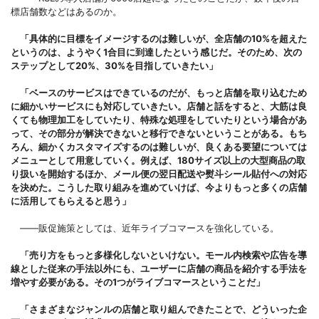
標店舗数などはあるのか。
「具体的に目標をイメージするのは難しいが、全店舗の10%を超えた
というのは、ようやく1合目に到達したという感じだ。そのため、次の
ステップとして20%、30%を目指していきたい」
「ベースのサービスはできているのだが、もっと店舗を取り込むため
に細かいサービスにも対応していきたい。店舗と話をすると、大筋は良
くても物理加工をしていたり、特殊な処理をしていたりという場合があ
って、その部分が解決できないと移行できないということがある。もち
ろん、細かくカスタマイズするのは難しいが、良くある要望については
メニューとして用意していく。例えば、180サイズ以上の大型商品の取
り扱いを開始するほか、メール便の翌日配送や熨斗シール貼付への対応
を決めた。こうした取り組みを進めていけば、今よりもっと多くの店舗
に活用してもらえると思う」
――販促施策としては、近年ライブコマースを強化している。
「売り方をもっと多様化しないといけない。モール内検索や広告を導
線とした従来の手法以外にも、ユーザーに店舗の商品を紹介する手法を
増やす必要がある。その1つがライブコマースということだ」
「さまざまなジャンルの店舗と取り組んできたことで、どういった企