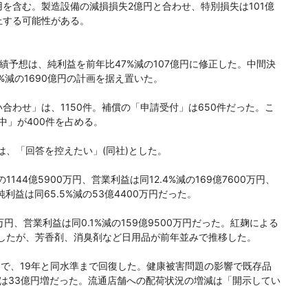
を含む。製造設備の減損損失2億円と合わせ、特別損失は101億
上する可能性がある。
績予想は、純利益を前年比47%減の107億円に修正した。中間決
6%減の1690億円の計画を据え置いた。
わせ」は、1150件。補償の「申請受付」は650件だった。こ
中」が400件を占める。
、「回答を控えたい」(同社)とした。
44億5900万円、営業利益は同12.4%減の169億7600万円、
、純利益は同65.5%減の53億4400万円だった。
万円、営業利益は同0.1%減の159億9500万円だった。紅麹による
したが、芳香剤、消臭剤など日用品が前年並みで推移した。
円で、19年と同水準まで回復した。健康被害問題の影響で既存品
収は33億円増だった。流通店舗への配荷状況の増減は「開示してい