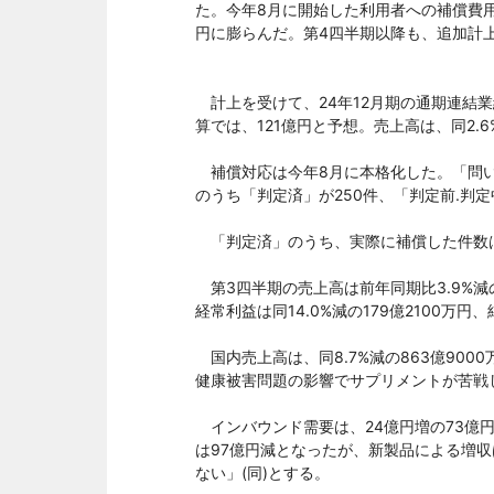
た。今年8月に開始した利用者への補償費用
円に膨らんだ。第4四半期以降も、追加計
計上を受けて、24年12月期の通期連結業
算では、121億円と予想。売上高は、同2.
補償対応は今年8月に本格化した。「問い合
のうち「判定済」が250件、「判定前.判定
「判定済」のうち、実際に補償した件数は
第3四半期の売上高は前年同期比3.9%減の11
経常利益は同14.0%減の179億2100万円
国内売上高は、同8.7%減の863億9000
健康被害問題の影響でサプリメントが苦戦
インバウンド需要は、24億円増の73億
は97億円減となったが、新製品による増
ない」(同)とする。