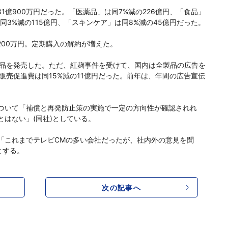
1億900万円だった。「医薬品」は同7%減の226億円、「食品」
同3%減の115億円、「スキンケア」は同8%減の45億円だった。
200万円。定期購入の解約が増えた。
製品を発売した。ただ、紅麹事件を受けて、国内は全製品の広告を
、販売促進費は同15%減の11億円だった。前年は、年間の広告宣伝
ついて「補償と再発防止策の実施で一定の方向性が確認されれ
はない」(同社)としている。
これまでテレビCMの多い会社だったが、社内外の意見を聞
とする。
次の記事へ