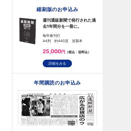
縮刷版のお申込み
週刊通販新聞で発行された過
去1年間分を一冊に。
毎年春刊行
A4判 約440頁 並製本
25,000
円
（税込・送料込）
詳細をみる
年間購読のお申込み