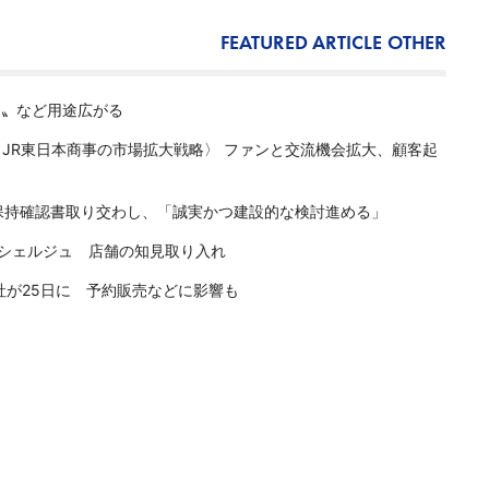
FEATURED ARTICLE
OTHER
ス〟など用途広がる
JR東日本商事の市場拡大戦略〉 ファンと交流機会拡大、顧客起
保持確認書取り交わし、「誠実かつ建設的な検討進める」
ンシェルジュ 店舗の知見取り入れ
社が25日に 予約販売などに影響も