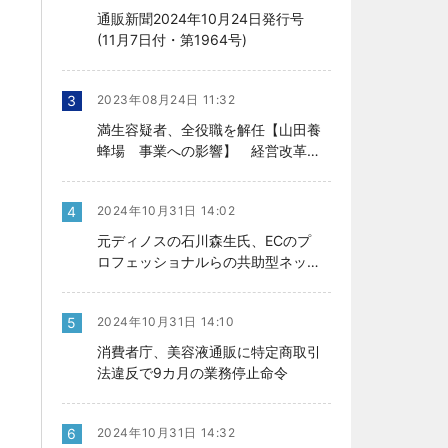
通販新聞2024年10月24日発行号
(11月7日付・第1964号)
3
2023年08月24日 11:32
満生容疑者、全役職を解任【山田養
蜂場 事業への影響】 経営改革の
行方、今後を左右
4
2024年10月31日 14:02
元ディノスの石川森生氏、ECのプ
ロフェッショナルらの共助型ネット
ワーク組織立ち上げ
5
2024年10月31日 14:10
消費者庁、美容液通販に特定商取引
法違反で9カ月の業務停止命令
6
2024年10月31日 14:32