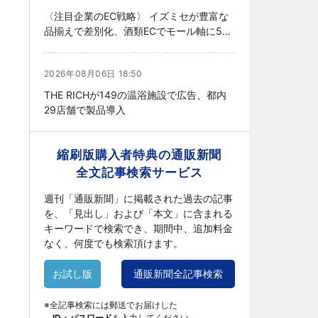
〈注目企業のEC戦略〉 イズミセが豊富な
品揃えで差別化、酒類ECでモール軸に50
店展開
2026年08月06日 18:50
THE RICHが149の温浴施設で広告、都内
29店舗で製品導入
縮刷版購入者特典の通販新聞
全文記事検索サービス
週刊「通販新聞」に掲載された過去の記事
を、「見出し」および「本文」に含まれる
キーワードで検索でき、期間中、追加料金
なく、何度でも検索頂けます。
お試し版
通販新聞全記事検索
※全記事検索には郵送でお届けした
ID・パスワード
を入力してください。