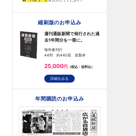
縮刷版のお申込み
週刊通販新聞で発行された過
去1年間分を一冊に。
毎年春刊行
A4判 約440頁 並製本
25,000
円
（税込・送料込）
詳細をみる
年間購読のお申込み