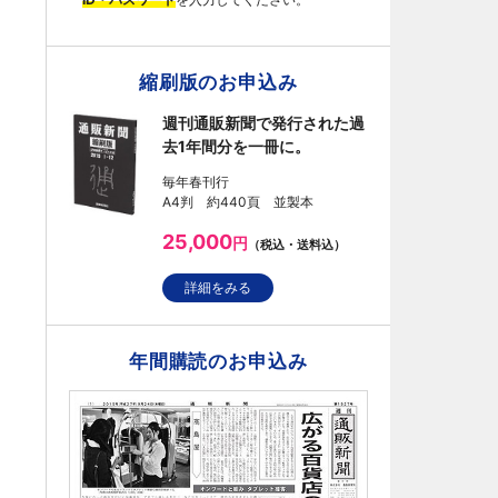
縮刷版のお申込み
週刊通販新聞で発行された過
去1年間分を一冊に。
毎年春刊行
A4判 約440頁 並製本
25,000
円
（税込・送料込）
詳細をみる
年間購読のお申込み