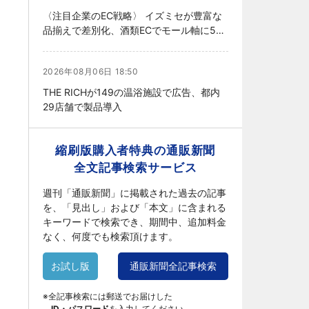
〈注目企業のEC戦略〉 イズミセが豊富な
品揃えで差別化、酒類ECでモール軸に50
店展開
2026年08月06日 18:50
THE RICHが149の温浴施設で広告、都内
29店舗で製品導入
縮刷版購入者特典の通販新聞
全文記事検索サービス
週刊「通販新聞」に掲載された過去の記事
を、「見出し」および「本文」に含まれる
キーワードで検索でき、期間中、追加料金
なく、何度でも検索頂けます。
お試し版
通販新聞全記事検索
※全記事検索には郵送でお届けした
ID・パスワード
を入力してください。