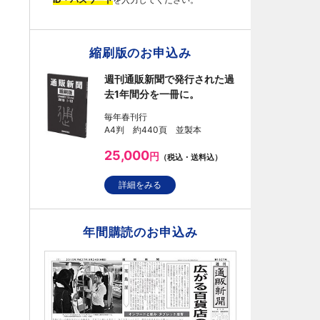
縮刷版のお申込み
週刊通販新聞で発行された過
去1年間分を一冊に。
毎年春刊行
A4判 約440頁 並製本
25,000
円
（税込・送料込）
詳細をみる
年間購読のお申込み