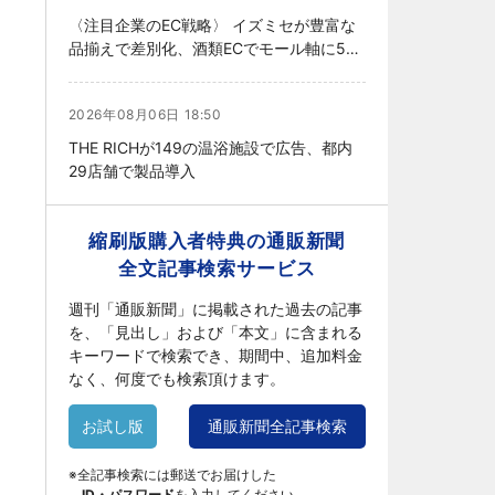
〈注目企業のEC戦略〉 イズミセが豊富な
品揃えで差別化、酒類ECでモール軸に50
店展開
2026年08月06日 18:50
THE RICHが149の温浴施設で広告、都内
29店舗で製品導入
縮刷版購入者特典の通販新聞
全文記事検索サービス
週刊「通販新聞」に掲載された過去の記事
を、「見出し」および「本文」に含まれる
キーワードで検索でき、期間中、追加料金
なく、何度でも検索頂けます。
お試し版
通販新聞全記事検索
※全記事検索には郵送でお届けした
ID・パスワード
を入力してください。