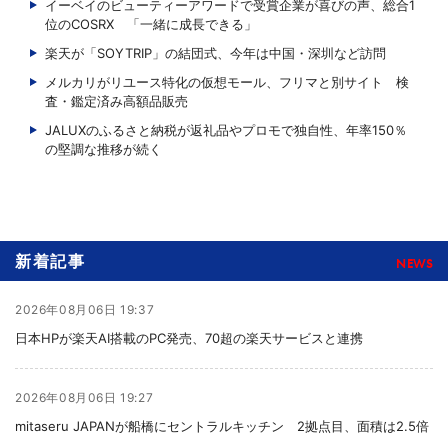
イーベイのビューティーアワードで受賞企業が喜びの声、総合1
位のCOSRX 「一緒に成長できる」
楽天が「SOYTRIP」の結団式、今年は中国・深圳など訪問
メルカリがリユース特化の仮想モール、フリマと別サイト 検
査・鑑定済み高額品販売
JALUXのふるさと納税が返礼品やプロモで独自性、年率150％
の堅調な推移が続く
新着記事
NEWS
2026年08月06日 19:37
日本HPが楽天AI搭載のPC発売、70超の楽天サービスと連携
2026年08月06日 19:27
mitaseru JAPANが船橋にセントラルキッチン 2拠点目、面積は2.5倍