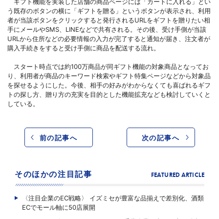
ギフト機能を実装した店舗の商品ページには「カートに入れる」とい
う既存のボタンの横に「ギフトを贈る」というボタンが表示され、利用
者が当該ボタンをクリックすると発行されるURLをギフトを贈りたい相
手にメールやSMS、LINEなどで共有される。その後、受け手側が当該
URLから住所などの必要情報の入力が完了すると通知が届き、注文者が
購入手続きをすると受け手側に商品を配送する流れ。
スタート時点では約100万商品が同ギフト機能の対象商品となってお
り、利用者が商品のキーワード検索やギフト特集ページなどから対象品
を探せるようにした。今後、相手の好みがわからなくても喜ばれるギフ
トの探し方、贈り方の充実を目的とした機能拡充なども検討していくと
している。
前の記事へ
次の記事へ
そのほかの注目記事
FEATURED ARTICLE
〈注目企業のEC戦略〉 イズミセが豊富な品揃えで差別化、酒類
ECでモール軸に50店展開