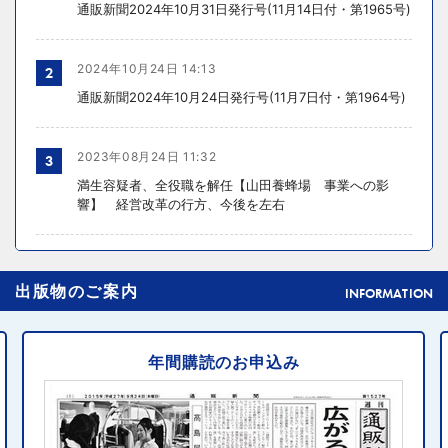
通販新聞2024年10月31日発行号(11月14日付・第1965号)
2024年10月24日 14:13
2
通販新聞2024年10月24日発行号(11月7日付・第1964号)
2023年08月24日 11:32
3
満生容疑者、全役職を解任【山田養蜂場 事業への影
響】 経営改革の行方、今後を左右
2024年10月31日 14:02
4
出版物のご案内
元ディノスの石川森生氏、ECのプロフェッショナルらの
INFORMATION
共助型ネットワーク組織立ち上げ
年間購読のお申込み
2024年10月31日 14:10
5
消費者庁、美容液通販に特定商取引法違反で9カ月の業務
停止命令