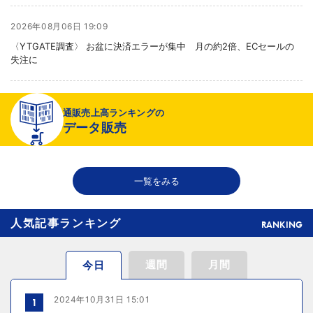
2026年08月06日 19:09
〈YTGATE調査〉 お盆に決済エラーが集中 月の約2倍、ECセールの
失注に
2026年08月06日 19:01
通販売上高ランキングの
〈注目企業のEC戦略〉 イズミセが豊富な品揃えで差別化、酒類ECでモ
データ販売
ール軸に50店展開
2026年08月06日 18:50
一覧をみる
THE RICHが149の温浴施設で広告、都内29店舗で製品導入
人気記事ランキング
RANKING
週間
月間
今日
2024年10月31日 15:01
1