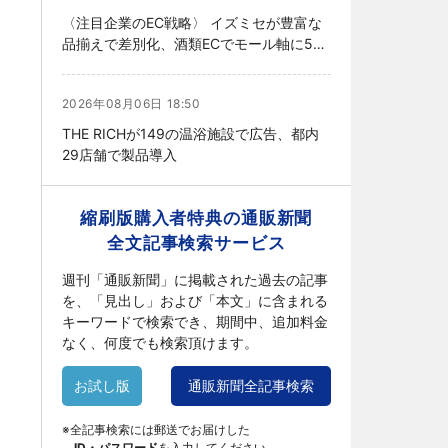
〈注目企業のEC戦略〉 イズミセが豊富な
品揃えで差別化、酒類ECでモール軸に50
店展開
2026年08月06日 18:50
THE RICHが149の温浴施設で広告、都内
29店舗で製品導入
縮刷版購入者特典の通販新聞
全文記事検索サービス
週刊「通販新聞」に掲載された過去の記事
を、「見出し」および「本文」に含まれる
キーワードで検索でき、期間中、追加料金
なく、何度でも検索頂けます。
お試し版
通販新聞全記事検索
※全記事検索には郵送でお届けした
ID・パスワード
を入力してください。