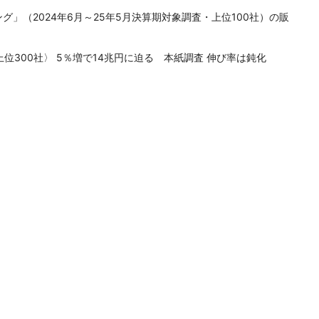
グ」（2024年6月～25年5月決算期対象調査・上位100社）の販
位300社〉 5％増で14兆円に迫る 本紙調査 伸び率は鈍化