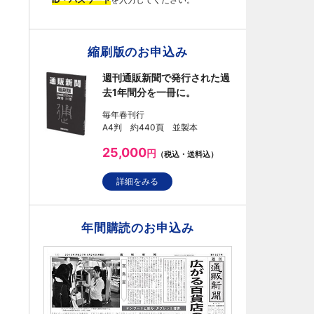
縮刷版のお申込み
週刊通販新聞で発行された過
去1年間分を一冊に。
毎年春刊行
A4判 約440頁 並製本
25,000
円
（税込・送料込）
詳細をみる
年間購読のお申込み